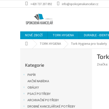
Přejít
+420 737 207 892
info@spokojenakancelar.cz
na
obsah
NOVÉ ZBOŽÍ
TORK HYGIENA
DURABLE - IDENT
Domů
TORK HYGIENA
Tork Hygiena pro toalety
P
Tor
o
Přeskočit
s
Značka:
Kategorie
kategorie
t
r
PAPÍR
a
AKČNÍ NABÍDKA
n
OBÁLKY
n
í
PSACÍ POTŘEBY
p
ARCHIVAČNÍ POTŘEBY
a
DROBNÉ KANCELÁŘSKÉ POTŘEBY