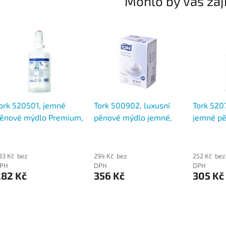
Mohlo by Vás zaj
ork 520501, jemné
Tork 500902, luxusní
Tork 5207
ěnové mýdlo Premium,
pěnové mýdlo jemné,
jemné p
 litr - 2500 dávek, S4
S3
Premium, 
dávek
33 Kč bez
294 Kč bez
252 Kč bez
PH
DPH
DPH
282 Kč
356 Kč
305 Kč