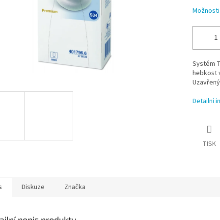
Možnosti
Systém T
hebkost v
Uzavřený
Detailní 
TISK
s
Diskuze
Značka
ailní popis produktu