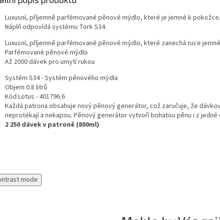
Luxusní, příjemně parfémované pěnové mýdlo, které je jemné k pokožce
Náplň odpovídá systému Tork S34.
Luxusní, příjemně parfémované pěnové mýdlo, které zanechá ruce jemné 
Parfémované pěnové mýdlo
Až 2000 dávek pro umytí rukou
Systém
S34 - Systém pěnového mýdla
Objem
0.8 litrů
Kód Lotus - 401796.6
Každá patrona obsahuje nový pěnový generátor, což zaručuje, že dávko
neprotékají a nekapou. Pěnový generátor vytvoří bohatou pěnu i z jedné
2 250 dávek v patroně (800ml)
ontrast mode