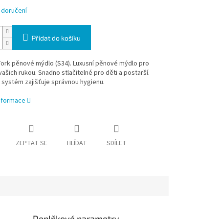
 doručení
Přidat do košíku
ork pěnové mýdlo (S34). Luxusní pěnové mýdlo pro
ašich rukou. Snadno stlačitelné pro děti a postarší.
 systém zajišťuje správnou hygienu.
informace
ZEPTAT SE
HLÍDAT
SDÍLET
Doplňkové parametry