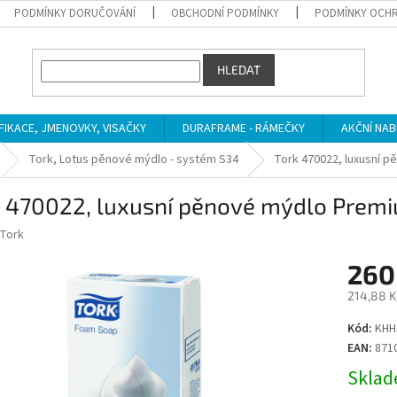
PODMÍNKY DORUČOVÁNÍ
OBCHODNÍ PODMÍNKY
PODMÍNKY OCHR
HLEDAT
IFIKACE, JMENOVKY, VISAČKY
DURAFRAME - RÁMEČKY
AKČNÍ NAB
Tork, Lotus pěnové mýdlo - systém S34
Tork 470022, luxusní p
k 470022, luxusní pěnové mýdlo Premi
Tork
260
214,88 K
Měrná
Kód:
KHH
cena:
EAN:
871
Sklade