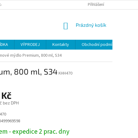
ANY OSOBNÍCH ÚDAJŮ
Přihlášení
NÁKUPNÍ
Prázdný košík
KOŠÍK
ÍDKA
VÝPRODEJ
Kontakty
Obchodní podmínky
ěnové mýdlo Premium, 800 ml, S34
um, 800 ml, S34
KHH470
 Kč
č bez DPH
470
0499969598
m - expedice 2 prac. dny