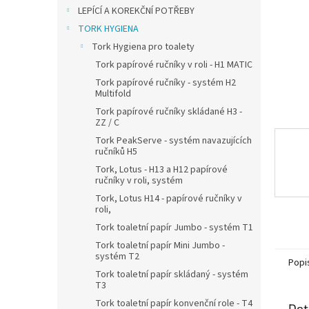
n
LEPÍCÍ A KOREKČNÍ POTŘEBY
e
TORK HYGIENA
l
Tork Hygiena pro toalety
Tork papírové ručníky v roli - H1 MATIC
Tork papírové ručníky - systém H2
Multifold
Tork papírové ručníky skládané H3 -
ZZ / C
Tork PeakServe - systém navazujících
ručníků H5
Tork, Lotus - H13 a H12 papírové
ručníky v roli, systém
Tork, Lotus H14 - papírové ručníky v
roli,
Tork toaletní papír Jumbo - systém T1
Tork toaletní papír Mini Jumbo -
systém T2
Popi
Tork toaletní papír skládaný - systém
T3
Tork toaletní papír konvenční role - T4
Det