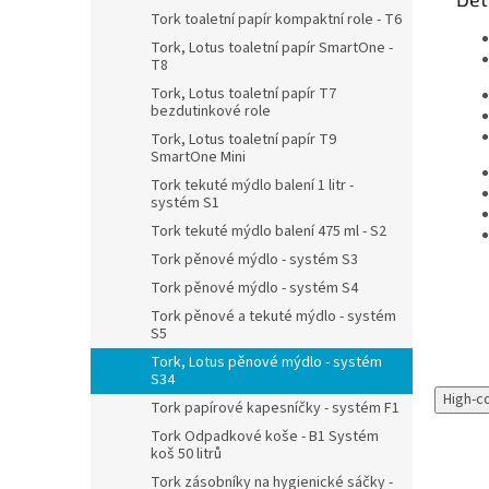
Tork toaletní papír kompaktní role - T6
Tork, Lotus toaletní papír SmartOne -
T8
Tork, Lotus toaletní papír T7
bezdutinkové role
Tork, Lotus toaletní papír T9
SmartOne Mini
Tork tekuté mýdlo balení 1 litr -
systém S1
Tork tekuté mýdlo balení 475 ml - S2
Tork pěnové mýdlo - systém S3
Tork pěnové mýdlo - systém S4
Tork pěnové a tekuté mýdlo - systém
S5
Tork, Lotus pěnové mýdlo - systém
S34
High-c
Tork papírové kapesníčky - systém F1
Tork Odpadkové koše - B1 Systém
koš 50 litrů
Tork zásobníky na hygienické sáčky -