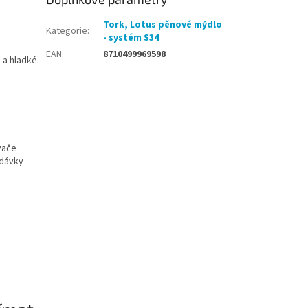
.
Tork, Lotus pěnové mýdlo
Kategorie
:
- systém S34
EAN
:
8710499969598
a hladké.
vače
 dávky