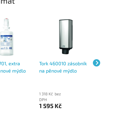
ímat
01, extra
Tork 460010 zásobník
Tork 524901, lux
ěnové mýdlo
na pěnové mýdlo
jemné pěnové m
1 litr - 2500
nerezový, S4
Foam Luxury, 1 lit
2500 dávek, S4
1 318 Kč bez
294 Kč bez
DPH
DPH
1 595 Kč
356 Kč