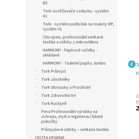
B5
Tork osvěžovače vzduchu - systém
A1
Tork - systém podložek na toalety VIP,
systém V1
Chicopee, profesionální netkané
textilie a utěrky z mikrovlákna
HARMONY - Papírové ručníky -
skládané
HARMONY - Toaletní papíry Jumbo
ík
Tork 520201, jemné
Tork 565200 zásobník
T
Tork Průmysl
pěnové mýdlo Premium
na pěnové a tekuté
p
Tork zásobníky
Clarity, 1 litr - 2500
mýdlo bílý, S5
1
dávek, S4
Tork Ubrousky a Prostírání
Tork Zdravotnictví
258 Kč bez
693 Kč bez
2
DPH
DPH
D
Tork Kuchyně
312 Kč
839 Kč
Peva Profesionální výrobky na
ochranu, mytí a regeneraci lidské
pokožky
Průmyslové utěrky – netkaná textilie
CELTEX HYGIENA