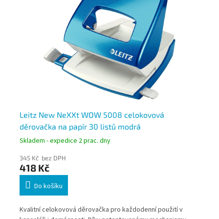
Leitz New NeXXt WOW 5008 celokovová
Le
děrovačka na papír 30 listů modrá
dě
Skladem - expedice 2 prac. dny
Skl
345 Kč bez DPH
34
418 Kč
4
Do košíku
Kvalitní celokovová děrovačka pro každodenní použití v
Kva