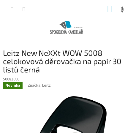
Přejít
NÁKUP
na
obsah
KOŠÍK
Leitz New NeXXt WOW 5008
celokovová děrovačka na papír 30
listů černá
50081095
Značka:
Leitz
Novinka