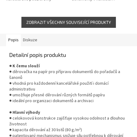
technologii DIT zajišťuje přesné
domácnosti. Díky technologii
sešití bez zasekávání a
DIT zajišťuje spolehlivé sešití
zvládne...
bez...
ZOBRAZIT VŠECHNY SOUVISEJÍCÍ PRODUKTY
Popis
Diskuze
Detailní popis produktu
● K čemu slouží
● děrovačka na papír pro přípravu dokumentů do pořadačů a
šanonů
● vhodná pro každodenní kancelářské použití i domácí
administrativu
● umožňuje přesné děrování různých formátů papíru
● ideální pro organizaci dokumentů a archivaci
● Hlavní výhody
● celokovová konstrukce zajišťuje vysokou odolnost a dlouhou
životnost
● kapacita děrování až 30 listů (80 g/m²)
● patentovaný mechanismus snižuje sílu potřebnou k děrování