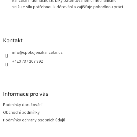
kanceláři i domácnosti. Díky patentovanému mechanismu
kan
snižuje sílu potřebnou k děrování a zajišťuje pohodlnou práci.
sni
Moderní modré provedení z řady Leitz WOW oživí každé
Mod
Z
pracovní místo.
pra
á
p
a
Kontakt
t
info
@
spokojenakancelar.cz
í
+420 737 207 892
Informace pro vás
Podmínky doručování
Obchodní podmínky
Podmínky ochrany osobních údajů