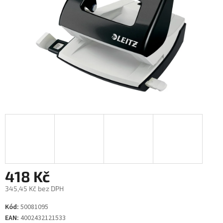
418 Kč
345,45 Kč bez DPH
Měrná
Kód:
50081095
cena:
EAN:
4002432121533