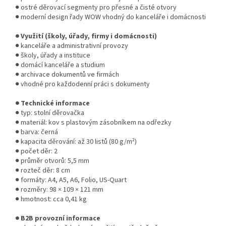
● ostré děrovací segmenty pro přesné a čisté otvory
● moderní design řady WOW vhodný do kanceláře i domácnosti
● Využití (školy, úřady, firmy i domácnosti)
● kanceláře a administrativní provozy
● školy, úřady a instituce
● domácí kanceláře a studium
● archivace dokumentů ve firmách
● vhodné pro každodenní práci s dokumenty
● Technické informace
● typ: stolní děrovačka
● materiál: kov s plastovým zásobníkem na odřezky
● barva: černá
● kapacita děrování: až 30 listů (80 g/m²)
● počet děr: 2
● průměr otvorů: 5,5 mm
● rozteč děr: 8 cm
● formáty: A4, A5, A6, Folio, US-Quart
● rozměry: 98 × 109 × 121 mm
● hmotnost: cca 0,41 kg
● B2B provozní informace