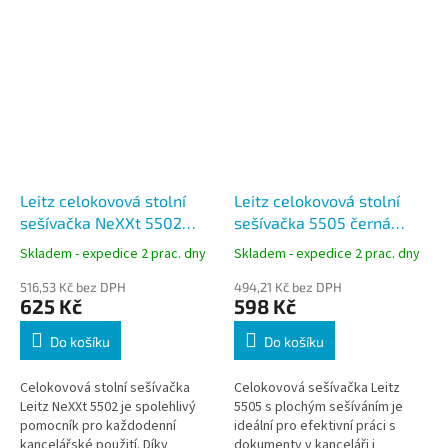
Leitz celokovová stolní
Leitz celokovová stolní
sešívačka NeXXt 5502
sešívačka 5505 černá
černá výkon 30 listů
ploché sešívání výkon 30
Skladem - expedice 2 prac. dny
Skladem - expedice 2 prac. dny
listů
516,53 Kč bez DPH
494,21 Kč bez DPH
625 Kč
598 Kč
Do košíku
Do košíku
Celokovová stolní sešívačka
Celokovová sešívačka Leitz
Leitz NeXXt 5502 je spolehlivý
5505 s plochým sešíváním je
pomocník pro každodenní
ideální pro efektivní práci s
kancelářské použití. Díky
dokumenty v kanceláři i