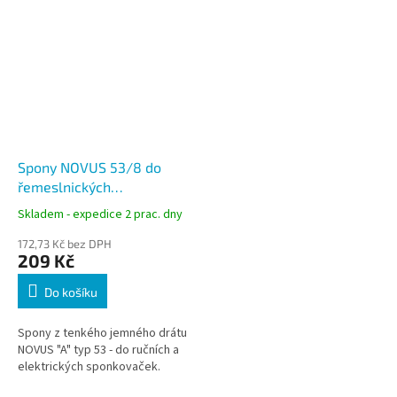
Spony NOVUS 53/8 do
řemeslnických
sponkovačů 1800 ks,
Skladem - expedice 2 prac. dny
drátky A typ 53
172,73 Kč bez DPH
209 Kč
Do košíku
Spony z tenkého jemného drátu
NOVUS "A" typ 53 - do ručních a
elektrických sponkovaček.