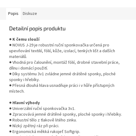
Popis
Diskuze
Detailní popis produktu
●
K čemu slouží
● NOVUS J-29 je robustní ruční sponkovačka určená pro
upevňování textilií, fólií, kůže, izolací, tenkých lišt a dalších
materiálů.
● Vhodná pro čalounění, montáž fólií, drobné stavební práce,
dílnu i domácí použití.
● Díky systému 3v1 zvládne jemné drátěné sponky, ploché
sponky i hřebíky.
● Přesná dlouhá hlava usnadňuje práci i v hůře přístupných
místech.
●
Hlavní výhody
● Univerzální ruční sponkovačka 3v1.
● Zpracovává jemné drátěné sponky, ploché sponky i hřebíky.
● Robustní tělo z tlakově litého zinku.
● Nízký zpětný ráz při práci.
● Ergonomická měkká rukojeť Softgrip.