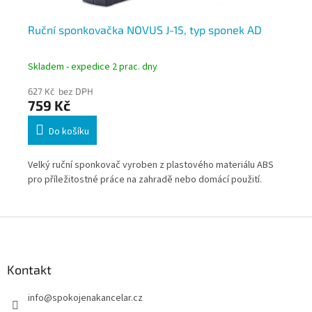
Ruční sponkovačka NOVUS J-15, typ sponek AD
Ru
Skladem - expedice 2 prac. dny
Skl
627 Kč bez DPH
37
759 Kč
4
Do košíku
Velký ruční sponkovač vyroben z plastového materiálu ABS
Mal
ek
pro příležitostné práce na zahradě nebo domácí použití.
uni
á
Z
á
p
a
Kontakt
t
info
@
spokojenakancelar.cz
í