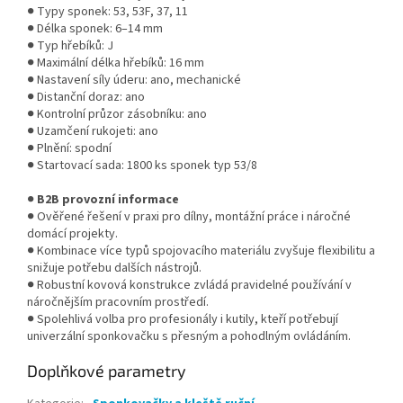
● Typy sponek: 53, 53F, 37, 11
● Délka sponek: 6–14 mm
● Typ hřebíků: J
● Maximální délka hřebíků: 16 mm
● Nastavení síly úderu: ano, mechanické
● Distanční doraz: ano
● Kontrolní průzor zásobníku: ano
● Uzamčení rukojeti: ano
● Plnění: spodní
● Startovací sada: 1800 ks sponek typ 53/8
●
B2B provozní informace
● Ověřené řešení v praxi pro dílny, montážní práce i náročné
domácí projekty.
● Kombinace více typů spojovacího materiálu zvyšuje flexibilitu a
snižuje potřebu dalších nástrojů.
● Robustní kovová konstrukce zvládá pravidelné používání v
náročnějším pracovním prostředí.
● Spolehlivá volba pro profesionály i kutily, kteří potřebují
univerzální sponkovačku s přesným a pohodlným ovládáním.
Doplňkové parametry