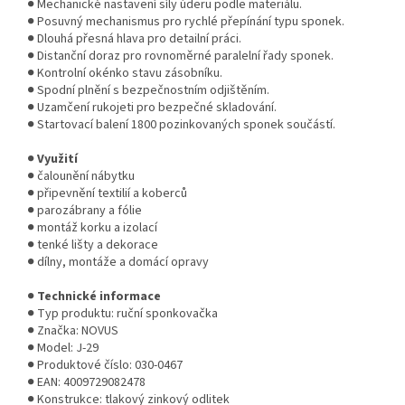
● Mechanické nastavení síly úderu podle materiálu.
● Posuvný mechanismus pro rychlé přepínání typu sponek.
● Dlouhá přesná hlava pro detailní práci.
● Distanční doraz pro rovnoměrné paralelní řady sponek.
● Kontrolní okénko stavu zásobníku.
● Spodní plnění s bezpečnostním odjištěním.
● Uzamčení rukojeti pro bezpečné skladování.
● Startovací balení 1800 pozinkovaných sponek součástí.
●
Využití
● čalounění nábytku
● připevnění textilií a koberců
● parozábrany a fólie
● montáž korku a izolací
● tenké lišty a dekorace
● dílny, montáže a domácí opravy
●
Technické informace
● Typ produktu: ruční sponkovačka
● Značka: NOVUS
● Model: J-29
● Produktové číslo: 030-0467
● EAN: 4009729082478
● Konstrukce: tlakový zinkový odlitek