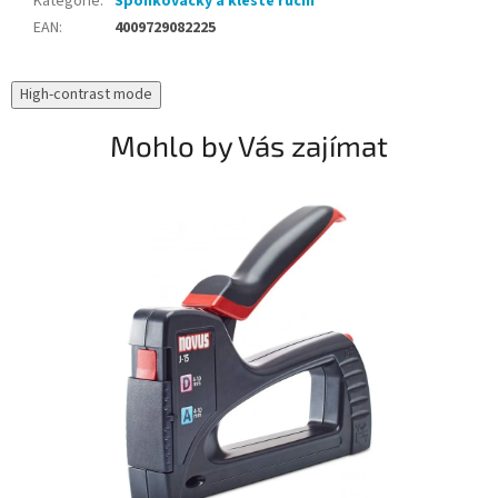
Kategorie
:
Sponkovačky a kleště ruční
EAN
:
4009729082225
High-contrast mode
Mohlo by Vás zajímat