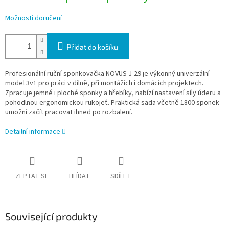
Možnosti doručení
Přidat do košíku
Profesionální ruční sponkovačka NOVUS J-29 je výkonný univerzální
model 3v1 pro práci v dílně, při montážích i domácích projektech.
Zpracuje jemné i ploché sponky a hřebíky, nabízí nastavení síly úderu a
pohodlnou ergonomickou rukojeť. Praktická sada včetně 1800 sponek
umožní začít pracovat ihned po rozbalení.
Detailní informace
ZEPTAT SE
HLÍDAT
SDÍLET
Související produkty