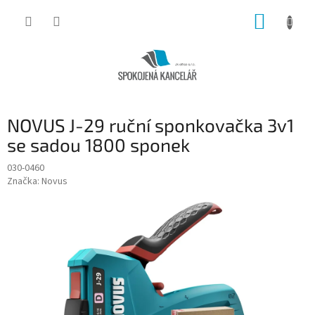
Přejít
NÁKUP
na
obsah
KOŠÍK
NOVUS J-29 ruční sponkovačka 3v1
se sadou 1800 sponek
030-0460
Značka:
Novus