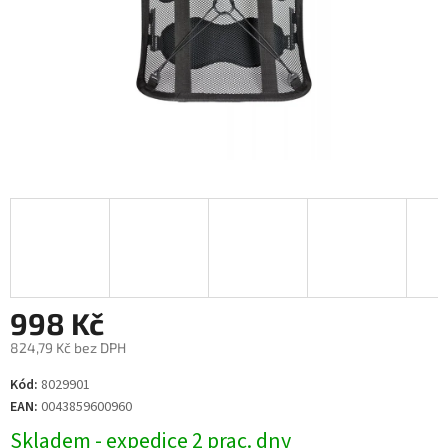
998 Kč
824,79 Kč bez DPH
Měrná
Kód:
8029901
cena:
EAN:
0043859600960
Skladem - expedice 2 prac. dny