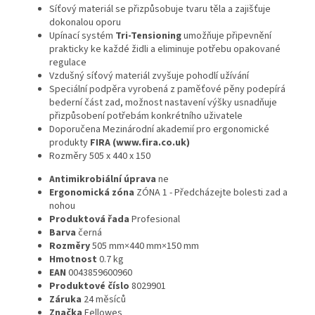
Síťový materiál se přizpůsobuje tvaru těla a zajišťuje
dokonalou oporu
Upínací systém
Tri-Tensioning
umožňuje připevnění
prakticky ke každé židli a eliminuje potřebu opakované
regulace
Vzdušný síťový materiál zvyšuje pohodlí užívání
Speciální podpěra vyrobená z paměťové pěny podepírá
bederní část zad, možnost nastavení výšky usnadňuje
přizpůsobení potřebám konkrétního uživatele
Doporučena Mezinárodní akademií pro ergonomické
produkty
FIRA (www.fira.co.uk)
Rozměry 505 x 440 x 150
Antimikrobiální úprava
ne
Ergonomická zóna
ZÓNA 1 - Předcházejte bolesti zad a
nohou
Produktová řada
Profesional
Barva
černá
Rozměry
505 mm×440 mm×150 mm
Hmotnost
0.7
kg
EAN
0043859600960
Produktové číslo
8029901
Záruka
24
měsíců
Značka
Fellowes