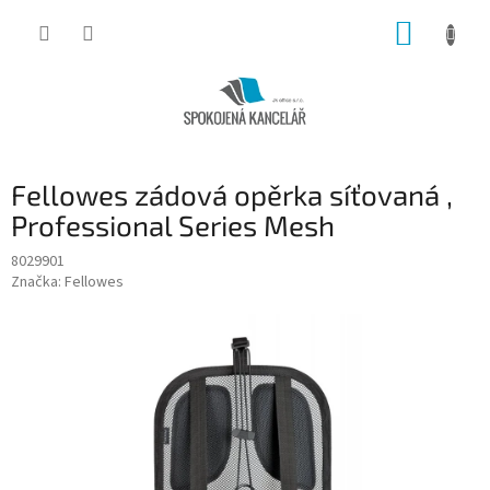
Přejít
NÁKUP
na
obsah
KOŠÍK
Fellowes zádová opěrka síťovaná ,
Professional Series Mesh
8029901
Značka:
Fellowes