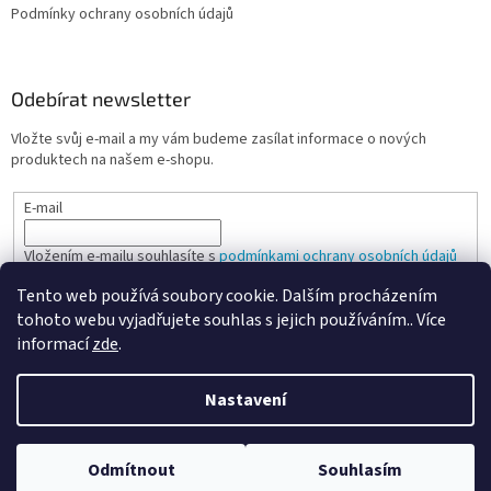
Podmínky ochrany osobních údajů
Odebírat newsletter
Vložte svůj e-mail a my vám budeme zasílat informace o nových
produktech na našem e-shopu.
E-mail
Vložením e-mailu souhlasíte s
podmínkami ochrany osobních údajů
Tento web používá soubory cookie. Dalším procházením
PŘIHLÁSIT SE
tohoto webu vyjadřujete souhlas s jejich používáním.. Více
informací
zde
.
Nastavení
Vytvořil Shoptet
Odmítnout
Souhlasím
Copyright 2026
Spokojená kancelář
. Všechna práva vyhrazena.