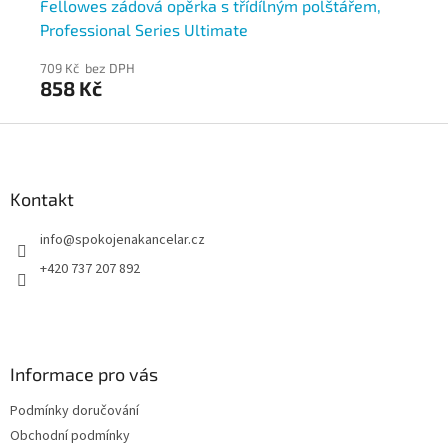
Fellowes zádová opěrka s třídílným polštářem,
Fe
Professional Series Ultimate
709 Kč bez DPH
541
858 Kč
6
Z
á
p
a
Kontakt
t
info
@
spokojenakancelar.cz
í
+420 737 207 892
Informace pro vás
Podmínky doručování
Obchodní podmínky