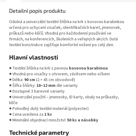
Detailní popis produktu
Odolná a univerzální textilní šňůrka na krk s kovovou karabinkou
určená pro uchycení visaček, identifikačních karet, jmenovek,
průkazů nebo klíčů. Vhodná pro každodenní používání ve
firmách, na konferencích, školeních a veřejných akcích. Dutá
textilní konstrukce zajišťuje komfortní nošení po celý den.
Hlavní vlastnosti
● Textilní šňůrka na krk s pevnou
kovovou karabinou
● Vhodná pro visačky s otvorem, závěsem nebo očkem
● Délka:
90 cm
(2 × 45 cm obvodově)
● Šířka šňůrky:
10–12 mm
dle varianty
● Dostupné 3 barevné varianty
● Univerzální použití – jmenovky, ID karty, obaly na průkazky,
klíče
● Pohodlný dutý textilní materiál (polyester)
● Cena uvedena za
1 ks
● Minimální objednací množství:
50 ks a násobky
Technické parametry