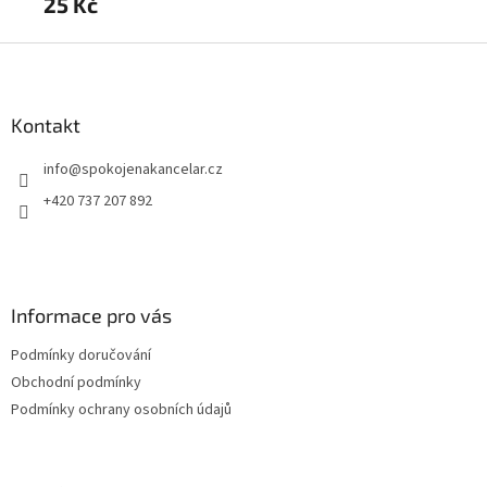
25 Kč
13
Z
á
p
a
Kontakt
t
info
@
spokojenakancelar.cz
í
+420 737 207 892
Informace pro vás
Podmínky doručování
Obchodní podmínky
Podmínky ochrany osobních údajů