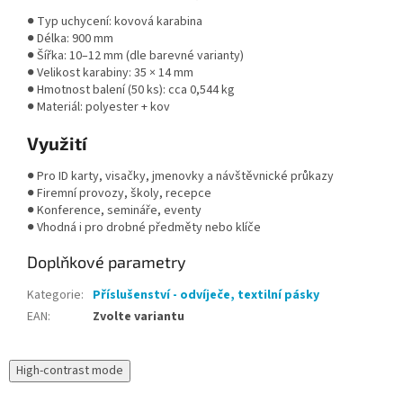
● Typ uchycení: kovová karabina
● Délka: 900 mm
● Šířka: 10–12 mm (dle barevné varianty)
● Velikost karabiny: 35 × 14 mm
● Hmotnost balení (50 ks): cca 0,544 kg
● Materiál: polyester + kov
Využití
● Pro ID karty, visačky, jmenovky a návštěvnické průkazy
● Firemní provozy, školy, recepce
● Konference, semináře, eventy
● Vhodná i pro drobné předměty nebo klíče
Doplňkové parametry
Kategorie
:
Příslušenství - odvíječe, textilní pásky
EAN
:
Zvolte variantu
High-contrast mode