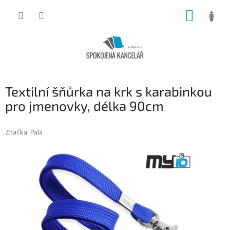
Přejít
NÁKUP
na
obsah
KOŠÍK
Textilní šňůrka na krk s karabinkou
pro jmenovky, délka 90cm
Značka:
Pala