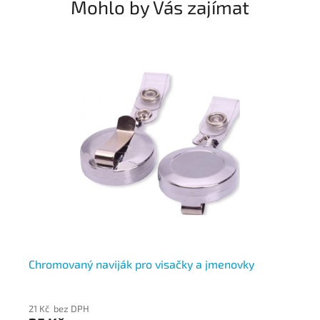
Mohlo by Vás zajímat
Chromovaný naviják pro visačky a jmenovky
Šň
21 Kč bez DPH
11 