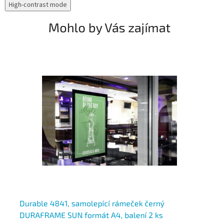
High-contrast mode
Mohlo by Vás zajímat
E
Durable 4841, samolepící rámeček černý
Du
DURAFRAME SUN formát A4, balení 2 ks
WA