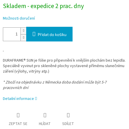
Skladem - expedice 2 prac. dny
Možnosti doručení
Přidat do košíku
DURAFRAME® SUN je fólie pro připevnění k vnějším plochám bez lepidla.
Speciálně vyvinut pro skleněné plochy vystavené přímému slunečnímu
záření (výlohy, vitrýny atp.)
* Zboží na objednávku z Německa doba dodání může být 5-7
pracovních dní
Detailní informace
ZEPTAT SE
HLÍDAT
SDÍLET