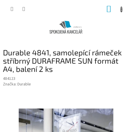
Přejít
NÁKUP
na
obsah
KOŠÍK
Durable 4841, samolepící rámeček
stříbrný DURAFRAME SUN formát
A4, balení 2 ks
484123
Značka:
Durable