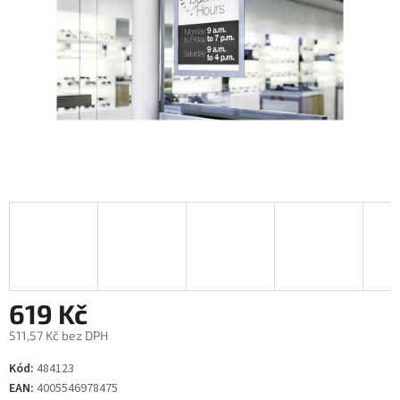
619 Kč
511,57 Kč bez DPH
Měrná
Kód:
484123
cena:
EAN:
4005546978475