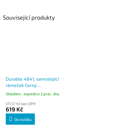
Související produkty
Durable 4841, samolepící
rámeček černý
DURAFRAME SUN formát
Skladem - expedice 2 prac. dny
A4, balení 2 ks
511,57 Kč bez DPH
619 Kč
Do košíku