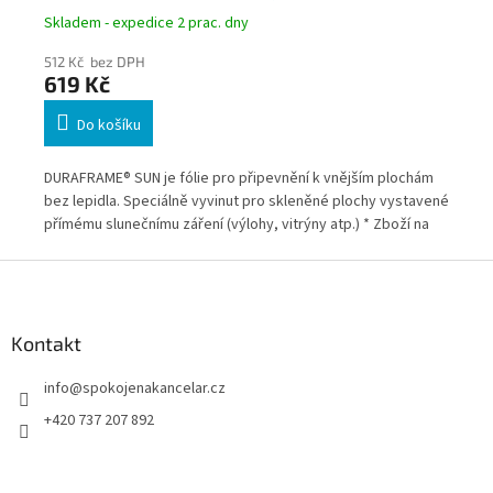
Skladem - expedice 2 prac. dny
Skl
512 Kč bez DPH
49
619 Kč
5
Do košíku
DURAFRAME® SUN je fólie pro připevnění k vnějším plochám
Pl
bez lepidla. Speciálně vyvinut pro skleněné plochy vystavené
zob
přímému slunečnímu záření (výlohy, vitrýny atp.) * Zboží na
obj
objednávku z Německa doba dodání může být 5-7 pracovních
dní
Z
dní
á
p
a
Kontakt
t
info
@
spokojenakancelar.cz
í
+420 737 207 892