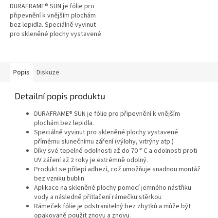
DURAFRAME® SUN je fólie pro
připevnění k vnějším plochám
bez lepidla. Speciálně vyvinut
pro skleněné plochy vystavené
přímému slunečnímu záření
(výlohy, vitrýny atp.) * Zboží...
Popis
Diskuze
Detailní popis produktu
DURAFRAME® SUN je fólie pro připevnění k vnějším
plochám bez lepidla.
Speciálně vyvinut pro skleněné plochy vystavené
přímému slunečnímu záření (výlohy, vitrýny atp.)
Díky své tepelné odolnosti až do 70 ° C a odolnosti proti
UV záření až 2 roky je extrémně odolný.
Produkt se přilepí adhezí, což umožňuje snadnou montáž
bez vzniku bublin.
Aplikace na skleněné plochy pomocí jemného nástřiku
vody a následně přitlačení rámečku stěrkou
Rámeček fólie je odstranitelný bez zbytků a může být
opakovaně použit znovu a znovu.