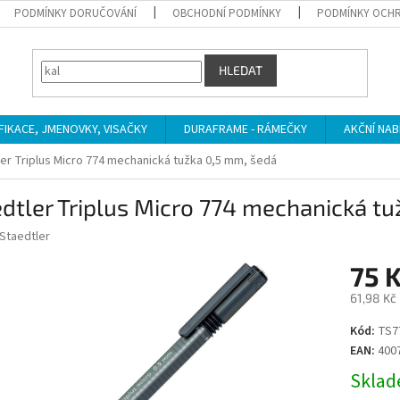
PODMÍNKY DORUČOVÁNÍ
OBCHODNÍ PODMÍNKY
PODMÍNKY OCHR
HLEDAT
IFIKACE, JMENOVKY, VISAČKY
DURAFRAME - RÁMEČKY
AKČNÍ NAB
er Triplus Micro 774 mechanická tužka 0,5 mm, šedá
dtler Triplus Micro 774 mechanická t
Staedtler
75 
61,98 Kč
Měrná
Kód:
TS7
cena:
EAN:
400
Sklade