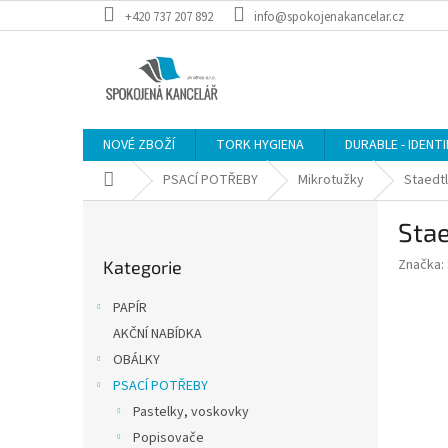
Přejít
+420 737 207 892
info@spokojenakancelar.cz
na
obsah
NOVÉ ZBOŽÍ
TORK HYGIENA
DURABLE - IDENT
Domů
PSACÍ POTŘEBY
Mikrotužky
Staedtl
P
Stae
o
Přeskočit
s
Značka:
Kategorie
kategorie
t
r
PAPÍR
a
AKČNÍ NABÍDKA
n
OBÁLKY
n
í
PSACÍ POTŘEBY
p
Pastelky, voskovky
a
Popisovače