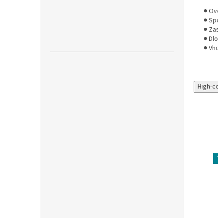
● Ov
● Sp
● Za
● Dl
● Vho
High-c