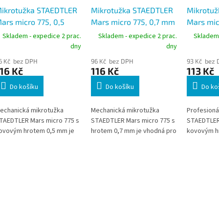
ikrotužka STAEDTLER
Mikrotužka STAEDTLER
Mikrotu
ars micro 775, 0,5
Mars micro 775, 0,7 mm
Mars mic
m, modrá
Skladem - expedice 2 prac.
Skladem - expedice 2 prac.
Skladem 
dny
dny
6 Kč bez DPH
96 Kč bez DPH
93 Kč bez
16 Kč
116 Kč
113 Kč
Do košíku
Do košíku
Do ko
echanická mikrotužka
Mechanická mikrotužka
Profesioná
TAEDTLER Mars micro 775 s
STAEDTLER Mars micro 775 s
STAEDTLER 
ovovým hrotem 0,5 mm je
hrotem 0,7 mm je vhodná pro
kovovým h
hodná pro přesné psaní,
každodenní psaní, technické
vhodná pro
echnické kreslení i
kreslení i přesné skicování.
kreslení, p
aždodenní kancelářské
Díky neklouzavému
skicování. 
oužití. Díky ergonomickému
gumovému úchopu,
neklouza
umovému úchopu,
zatažitelnému kovovému
úchopu, za
atažitelnému hrotu a kvalitní
hrotu a odolné konstrukci
a pružinov
onstrukci představuje
představuje spolehlivou
představuj
polehlivou volbu pro školy,
volbu pro školy, kanceláře i
volbu pro k