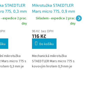
žka STAEDTLER
Mikrotužka STAEDTLER
Mechanická tužk
ro 775, 0,3 mm
Mars micro 775, 0,9 mm
Faber-Castell TK
9715, mikrotužka
- expedice 2 prac.
Skladem - expedice 2 prac.
Skladem - expedic
mm
dny
dny
 DPH
96 Kč bez DPH
87 Kč bez DPH
116 Kč
105 Kč
šíku
Do košíku
Do košíku
lní mikrotužka
Mechanická mikrotužka
Osvědčená mechani
Mars micro 775 s
STAEDTLER Mars micro 775 s
tužka TK-Fine je ideá
rotem 0,3 mm je
kovovým hrotem 0,9 mm je
přesné technické kre
 technické
vhodná pro psaní, technické
Můžete si vybrat me
saní i přesné
kreslení i každodenní
různými šířkami čar:
Díky
kancelářské použití. Díky
silná tuha vhodná pr
vému gumovému
ergonomickému gumovému
slabé a jemné kreslen
tažitelnému hrotu
úchopu, zatažitelnému hrotu
mm silná tuha pro j
ě uložené tuze
a robustní konstrukci
kreslení, tuha o šíř
e spolehlivou
představuje spolehlivou
je vhodná pro stand
anceláře, školy i
volbu pro školy, kanceláře i
kreslení nebo psaní 