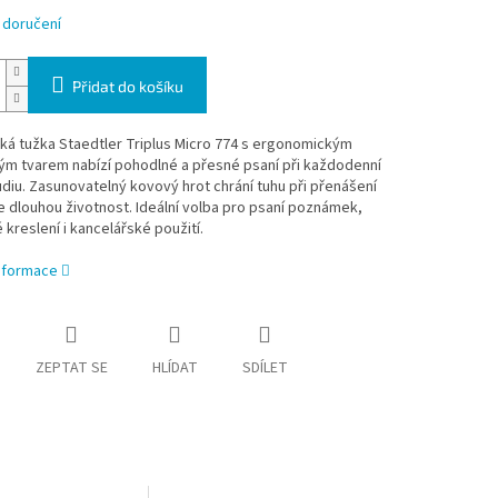
 doručení
Přidat do košíku
ká tužka Staedtler Triplus Micro 774 s ergonomickým
ým tvarem nabízí pohodlné a přesné psaní při každodenní
tudiu. Zasunovatelný kovový hrot chrání tuhu při přenášení
je dlouhou životnost. Ideální volba pro psaní poznámek,
 kreslení i kancelářské použití.
informace
ZEPTAT SE
HLÍDAT
SDÍLET