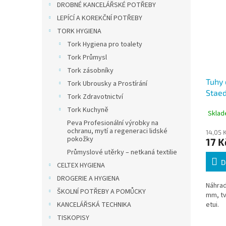
DROBNÉ KANCELÁŘSKÉ POTŘEBY
LEPÍCÍ A KOREKČNÍ POTŘEBY
TORK HYGIENA
Tork Hygiena pro toalety
Tork Průmysl
Tork zásobníky
Tuhy 
Tork Ubrousky a Prostírání
Staed
Tork Zdravotnictví
micro
Tork Kuchyně
Sklad
Peva Profesionální výrobky na
ochranu, mytí a regeneraci lidské
14,05 
pokožky
17 K
Průmyslové utěrky – netkaná textilie
D
CELTEX HYGIENA
DROGERIE A HYGIENA
Náhrad
ŠKOLNÍ POTŘEBY A POMŮCKY
mm, tv
KANCELÁŘSKÁ TECHNIKA
etui.
TISKOPISY