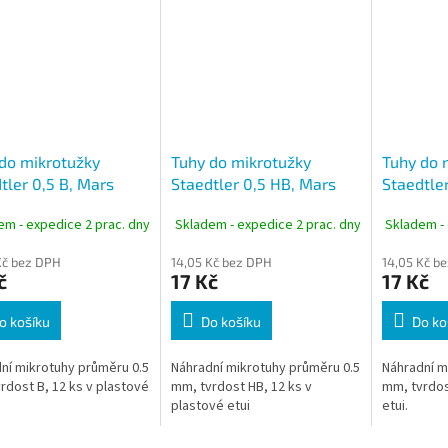
do mikrotužky
Tuhy do mikrotužky
Tuhy do 
tler 0,5 B, Mars
Staedtler 0,5 HB, Mars
Staedtler
 carbon 250
micro carbon 250
micro ca
em - expedice 2 prac. dny
Skladem - expedice 2 prac. dny
Skladem - 
Kč bez DPH
14,05 Kč bez DPH
14,05 Kč b
č
17 Kč
17 Kč
o košíku
Do košíku
Do ko
ní mikrotuhy průměru 0.5
Náhradní mikrotuhy průměru 0.5
Náhradní m
rdost B, 12 ks v plastové
mm, tvrdost HB, 12 ks v
mm, tvrdost
plastové etui
etui.