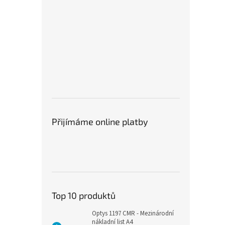
silné
1.0 mm ideální pro extra silné
1.0 mm ideální pro extra silné
k
čáry.
čáry.
p
Přijímáme online platby
Top 10 produktů
Optys 1197 CMR - Mezinárodní
nákladní list A4