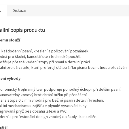
s
Diskuze
ailní popis produktu
čemu slouží
o každodenní psaní, kreslení a pořizování poznámek.
dná pro školní, kancelářské i technické použití.
žňuje přesné vedení stopy při psaní a detailní práci.
ální pro uživatele, kteří preferují stálou šířku písma bez nutnosti ořezávání 
avní výhody
gonomický trojhranný tvar podporuje pohodlný úchop i při delším psaní.
sunovatelný kovový hrot chrání tužku při přenášení.
esná stopa 0,5 mm vhodná pro běžné psaní i detailní kreslení.
litní mechanismus zajišťuje plynulé vysouvání tuhy.
tegrovaná pryž bez obsahu latexu a PVC.
derní a profesionální design vhodný do školy i kanceláře.
užití