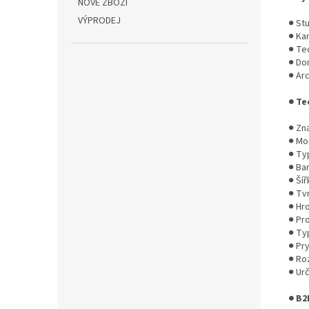
NOVÉ ZBOŽÍ
VÝPRODEJ
● Stu
● Ka
● Te
● Do
● Arc
● Te
● Zna
● Mod
● Ty
● Bar
● Šíř
● Tvr
● Hr
● Pr
● Ty
● Pry
● Roz
● Urč
● B2