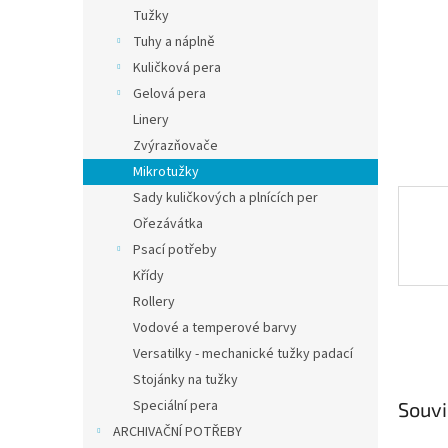
n
Tužky
e
Tuhy a náplně
l
Kuličková pera
Gelová pera
Linery
Zvýrazňovače
Mikrotužky
Sady kuličkových a plnících per
Ořezávátka
Psací potřeby
Křídy
Rollery
Vodové a temperové barvy
Versatilky - mechanické tužky padací
Stojánky na tužky
Speciální pera
Souvi
ARCHIVAČNÍ POTŘEBY