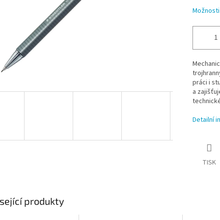
Možnosti
Mechanic
trojhrann
práci i s
a zajišťu
technické
Detailní 
TISK
sející produkty