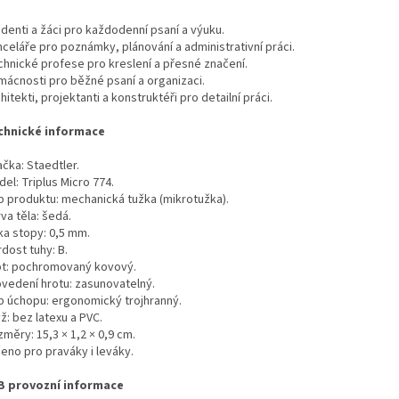
denti a žáci pro každodenní psaní a výuku.
nceláře pro poznámky, plánování a administrativní práci.
chnické profese pro kreslení a přesné značení.
mácnosti pro běžné psaní a organizaci.
hitekti, projektanti a konstruktéři pro detailní práci.
chnické informace
čka: Staedtler.
el: Triplus Micro 774.
p produktu: mechanická tužka (mikrotužka).
va těla: šedá.
ka stopy: 0,5 mm.
dost tuhy: B.
ot: pochromovaný kovový.
ovedení hrotu: zasunovatelný.
p úchopu: ergonomický trojhranný.
ž: bez latexu a PVC.
měry: 15,3 × 1,2 × 0,9 cm.
eno pro praváky i leváky.
B provozní informace