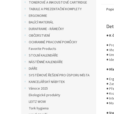
TONEROVÉ A INKOUSTOVÉ CARTRIDGE
TABULE A PREZENTAČNÍ KOMPLETY
Popi
ERGONOMIE
BALÍCÍ MATERIÁL
Det
DURAFRAME - RÁMEČKY
OBČERSTVENÍ
● K 
OCHRANNÉ PRACOVNÍ POMŮCKY
● Pr
Favorite Products
● Vho
● Umo
STOLNÍ KALENDÁŘE
● Ide
NÁSTĚNNÉ KALENDÁŘE
DIÁŘE
● Hl
SYSTÉMOVÉ ŘEŠENÍ PRO ÚSPORU MÍSTA
● Er
KANCELÁŘSKÝ NÁBYTEK
● Za
Vánoce 2025
● Př
● Kva
Ekologické produkty
● In
LEITZ WOW
● Mo
Tork hygiena
● Vy