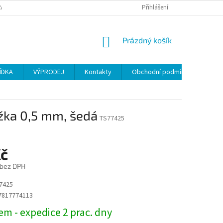
ANY OSOBNÍCH ÚDAJŮ
Přihlášení
NÁKUPNÍ
Prázdný košík
KOŠÍK
ÍDKA
VÝPRODEJ
Kontakty
Obchodní podmínky
užka 0,5 mm, šedá
TS77425
Kč
 bez DPH
7425
7817774113
m - expedice 2 prac. dny