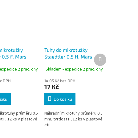
mikrotužky
Tuhy do mikrotužky
Další
 0,5 F, Mars
Staedtler 0,5 H, Mars
produkt
rbon 250
micro carbon 250
expedice 2 prac. dny
Skladem - expedice 2 prac. dny
ez DPH
14,05 Kč bez DPH
17 Kč
šíku
Do košíku
ikrotuhy průměru 0.5
Náhradní mikrotuhy průměru 0.5
 F, 12 ks v plastové
mm, tvrdost H, 12 ks v plastové
etui.