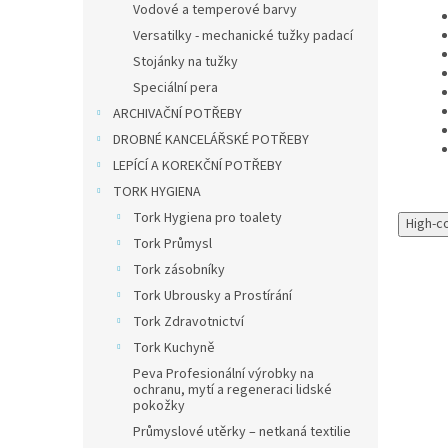
Vodové a temperové barvy
Versatilky - mechanické tužky padací
Stojánky na tužky
Speciální pera
ARCHIVAČNÍ POTŘEBY
DROBNÉ KANCELÁŘSKÉ POTŘEBY
LEPÍCÍ A KOREKČNÍ POTŘEBY
TORK HYGIENA
Tork Hygiena pro toalety
High-c
Tork Průmysl
Tork zásobníky
Tork Ubrousky a Prostírání
Tork Zdravotnictví
Tork Kuchyně
Peva Profesionální výrobky na
ochranu, mytí a regeneraci lidské
pokožky
Průmyslové utěrky – netkaná textilie