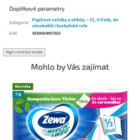
Doplňkové parametry
Papírové ručníky a utěrky – ZZ, V-Fold, do
Kategorie
:
zásobníků i kuchyňské role
EAN
:
8588004907553
High-contrast mode
Mohlo by Vás zajímat
Novinka
N
Tip