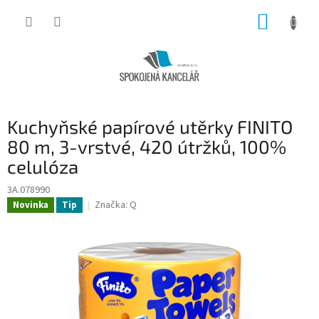
Přejít
NÁKUP
na
obsah
KOŠÍK
Kuchyňské papírové utěrky FINITO
80 m, 3-vrstvé, 420 útržků, 100%
celulóza
3A.078990
Značka:
Q
Novinka
Tip