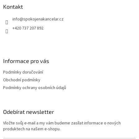
a
Kontakt
t
info
@
spokojenakancelar.cz
í
+420 737 207 892
Informace pro vás
Podmínky doručování
Obchodní podmínky
Podmínky ochrany osobních údajů
Odebírat newsletter
Vložte svůj e-mail a my vám budeme zasílat informace o nových
produktech na našem e-shopu.