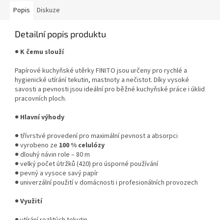
Popis
Diskuze
Detailní popis produktu
●
K čemu slouží
Papírové kuchyňské utěrky FINITO jsou určeny pro rychlé a
hygienické utírání tekutin, mastnoty a nečistot. Díky vysoké
savosti a pevnosti jsou ideální pro běžné kuchyňské práce i úklid
pracovních ploch.
●
Hlavní výhody
● třívrstvé provedení pro maximální pevnost a absorpci
● vyrobeno ze
100 % celulózy
● dlouhý návin role – 80 m
● velký počet útržků (420) pro úsporné používání
● pevný a vysoce savý papír
● univerzální použití v domácnosti i profesionálních provozech
●
Využití
● utírání rozlitých tekutin