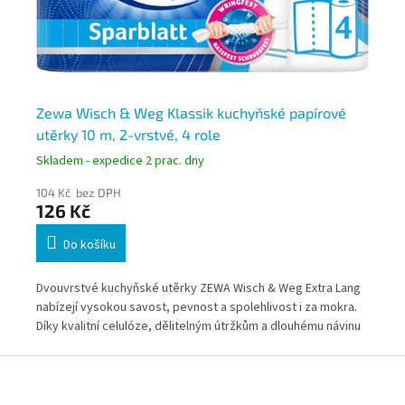
Zewa Wisch & Weg Klassik kuchyňské papírové
Mu
utěrky 10 m, 2-vrstvé, 4 role
ná
Skladem - expedice 2 prac. dny
Skl
104 Kč bez DPH
139
126 Kč
16
Do košíku
Dvouvrstvé kuchyňské utěrky ZEWA Wisch & Weg Extra Lang
Mul
ké
nabízejí vysokou savost, pevnost a spolehlivost i za mokra.
pro
Díky kvalitní celulóze, dělitelným útržkům a dlouhému návinu
pro
jsou ideální pro domácnosti i provozy s pravidelnou
mas
Z
spotřebou. Balení obsahuje 4 role.
sys
á
pou
p