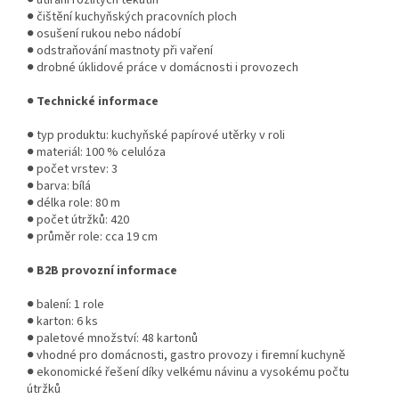
● čištění kuchyňských pracovních ploch
● osušení rukou nebo nádobí
● odstraňování mastnoty při vaření
● drobné úklidové práce v domácnosti i provozech
●
Technické informace
● typ produktu: kuchyňské papírové utěrky v roli
● materiál: 100 % celulóza
● počet vrstev: 3
● barva: bílá
● délka role: 80 m
● počet útržků: 420
● průměr role: cca 19 cm
●
B2B provozní informace
● balení: 1 role
● karton: 6 ks
● paletové množství: 48 kartonů
● vhodné pro domácnosti, gastro provozy i firemní kuchyně
● ekonomické řešení díky velkému návinu a vysokému počtu
útržků