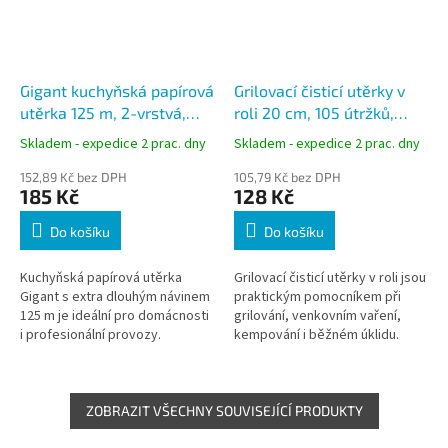
Gigant kuchyňská papírová
Grilovací čisticí utěrky v
utěrka 125 m, 2-vrstvá,
roli 20 cm, 105 útržků,
celulóza
návin 33 m, vnitřní
Skladem - expedice 2 prac. dny
Skladem - expedice 2 prac. dny
odvíjení, extra savé
152,89 Kč bez DPH
105,79 Kč bez DPH
185 Kč
128 Kč
Do košíku
Do košíku
Kuchyňská papírová utěrka
Grilovací čisticí utěrky v roli jsou
Gigant s extra dlouhým návinem
praktickým pomocníkem při
125 m je ideální pro domácnosti
grilování, venkovním vaření,
i profesionální provozy.
kempování i běžném úklidu.
Dvouvrstvá struktura ze 100%
Vyznačují se vysokou savostí
bílé celulózy zajišťuje vysokou...
tuků, olejů a nečistot,...
ZOBRAZIT VŠECHNY SOUVISEJÍCÍ PRODUKTY