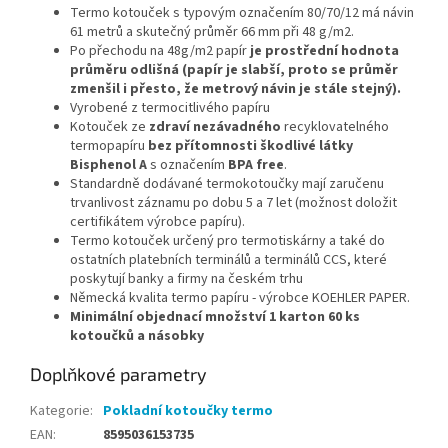
Termo kotouček s typovým označením 80/70/12 má návin
61 metrů a skutečný průměr 66 mm při 48 g/m2.
Po přechodu na 48g/m2 papír
je prostřední hodnota
průměru odlišná (papír je slabší, proto se průměr
zmenšil i přesto, že metrový návin je stále stejný).
V
yrobené z termocitlivého papíru
Kotouček ze
zdraví nezávadného
recyklovatelného
termopapíru
bez přítomnosti škodlivé látky
Bisphenol A
s označením
BPA free
.
Standardně dodávané termokotoučky mají zaručenu
trvanlivost záznamu po dobu 5 a 7 let (možnost doložit
certifikátem výrobce papíru).
Termo kotouček určený pro termotiskárny a také do
ostatních platebních terminálů a terminálů CCS, které
poskytují banky a firmy na českém trhu
Německá kvalita termo papíru - výrobce KOEHLER PAPER.
Minimální objednací množství 1 karton 60 ks
kotoučků a násobky
Doplňkové parametry
Kategorie
:
Pokladní kotoučky termo
EAN
:
8595036153735