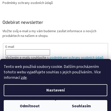
Podmínky ochrany osobních údajů
Odebírat newsletter
Vložte svůj e-mail a my vám budeme zasílat informace o nových
produktech na našem e-shopu.
E-mail
Vložením e-mailu souhlasíte s
podmínkami ochrany osobních údajů
Tento web používá soubory cookie. Dalším procházením
PŘIHLÁSIT SE
tohoto webu vyjadřujete souhlas s jejich používáním.. Více
informací
zde
.
Nastavení
Vytvořil Shoptet
Odmítnout
Souhlasím
Copyright 2026
Spokojená kancelář
. Všechna práva vyhrazena.