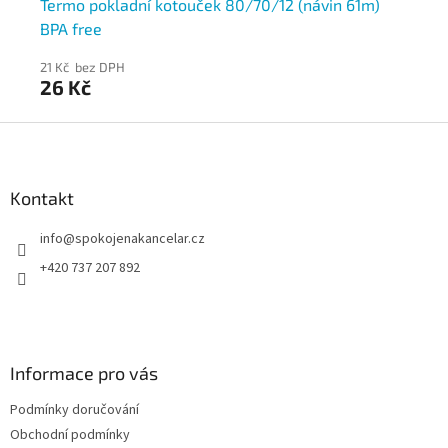
m)
Termo pokladní kotouček 80/70/12 (návin 61m)
Te
BPA free
BP
21 Kč bez DPH
26
26 Kč
31
Z
á
p
a
Kontakt
t
info
@
spokojenakancelar.cz
í
+420 737 207 892
Informace pro vás
Podmínky doručování
Obchodní podmínky