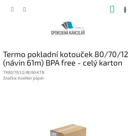
Přejít
NÁKUP
na
obsah
KOŠÍK
Termo pokladní kotouček 80/70/12
(návin 61m) BPA free - celý karton
TK80/70/12/48/60-KTN
Značka:
Koehler paper