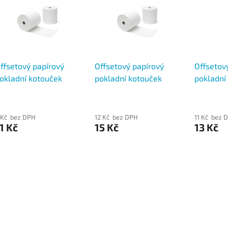
ffsetový papírový
Offsetový papírový
Offsetov
okladní kotouček
pokladní kotouček
pokladní
7/60/12 (návin 27m)
76/60/12 (návin 40m)
76/70/17
celý kart
 Kč bez DPH
12 Kč bez DPH
11 Kč bez 
1 Kč
15 Kč
13 Kč