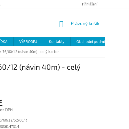
ANY OSOBNÍCH ÚDAJŮ
Přihlášení
NÁKUPNÍ
Prázdný košík
KOŠÍK
ÍDKA
VÝPRODEJ
Kontakty
Obchodní podmínky
76/60/12 (návin 40m) - celý karton
0/12 (návin 40m) - celý
č
bez DPH
/60/12/52/60/R
5036147314