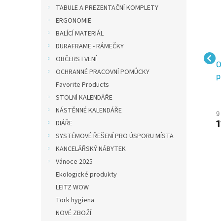
TABULE A PREZENTAČNÍ KOMPLETY
ERGONOMIE
BALÍCÍ MATERIÁL
DURAFRAME - RÁMEČKY
OBČERSTVENÍ
Termo pokladní
Termo pokladní
O
OCHRANNÉ PRACOVNÍ POMŮCKY
kotouček 57/40/12
kotouček 57/50/12
p
Favorite Products
ávin
(návin 18m) BPA free -
(návin 30m) BPA free -
5
STOLNÍ KALENDÁŘE
celý karton
celý karton
NÁSTĚNNÉ KALENDÁŘE
5 Kč bez DPH
7 Kč bez DPH
9
6 Kč
9 Kč
1
DIÁŘE
SYSTÉMOVÉ ŘEŠENÍ PRO ÚSPORU MÍSTA
KANCELÁŘSKÝ NÁBYTEK
Vánoce 2025
Ekologické produkty
LEITZ WOW
Tork hygiena
NOVÉ ZBOŽÍ