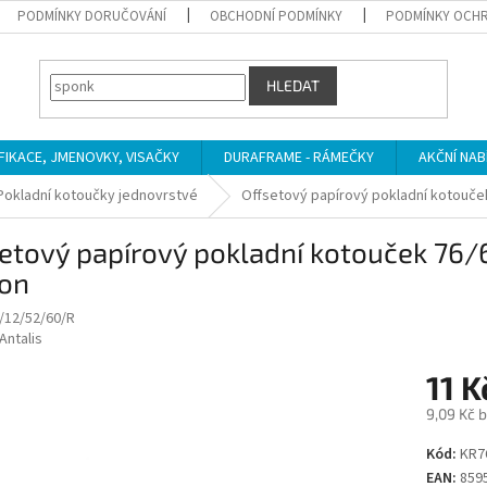
PODMÍNKY DORUČOVÁNÍ
OBCHODNÍ PODMÍNKY
PODMÍNKY OCHR
HLEDAT
IFIKACE, JMENOVKY, VISAČKY
DURAFRAME - RÁMEČKY
AKČNÍ NAB
Pokladní kotoučky jednovrstvé
Offsetový papírový pokladní kotouček 
etový papírový pokladní kotouček 76/6
ton
/12/52/60/R
Antalis
11 K
9,09 Kč 
Měrná
Kód:
KR76
cena:
EAN:
859