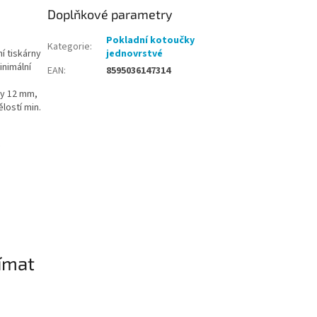
Doplňkové parametry
Pokladní kotoučky
Kategorie
:
í tiskárny
jednovrstvé
inimální
EAN
:
8595036147314
ky 12 mm,
lostí min.
ímat