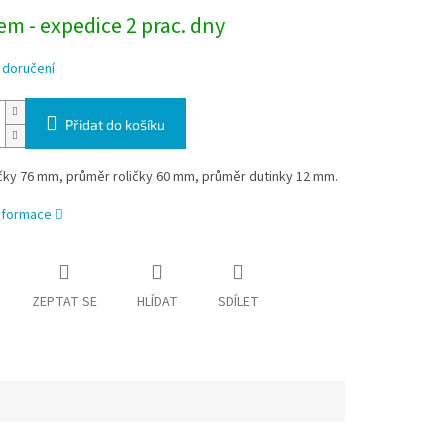
m - expedice 2 prac. dny
 doručení
Přidat do košíku
ičky 76 mm, průměr roličky 60 mm, průměr dutinky 12 mm.
informace
ZEPTAT SE
HLÍDAT
SDÍLET