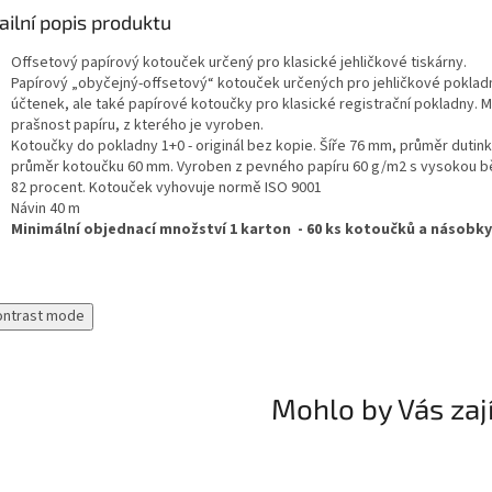
ailní popis produktu
Offsetový papírový kotouček určený pro klasické jehličkové tiskárny.
Papírový „obyčejný-offsetový“ kotouček určených pro jehličkové pokladn
účtenek, ale také papírové kotoučky pro klasické registrační pokladny. M
prašnost papíru, z kterého je vyroben.
Kotoučky do pokladny 1+0 - originál bez kopie. Šíře 76 mm, průměr dutin
průměr kotoučku 60 mm. Vyroben z pevného papíru 60 g/m2 s vysokou bě
82 procent. Kotouček vyhovuje normě ISO 9001
Návin 40 m
Minimální objednací množství 1 karton - 60 ks kotoučků a násobky
ontrast mode
Mohlo by Vás zaj