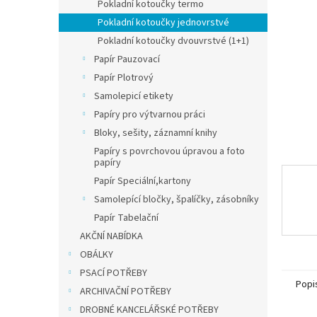
n
Pokladní kotoučky termo
e
Pokladní kotoučky jednovrstvé
l
Pokladní kotoučky dvouvrstvé (1+1)
Papír Pauzovací
Papír Plotrový
Samolepicí etikety
Papíry pro výtvarnou práci
Bloky, sešity, záznamní knihy
Papíry s povrchovou úpravou a foto
papíry
Papír Speciální,kartony
Samolepící bločky, špalíčky, zásobníky
Papír Tabelační
AKČNÍ NABÍDKA
OBÁLKY
PSACÍ POTŘEBY
Popi
ARCHIVAČNÍ POTŘEBY
DROBNÉ KANCELÁŘSKÉ POTŘEBY