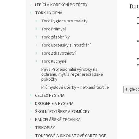
LEPÍCÍ A KOREKČNÍ POTŘEBY
Det
TORK HYGIENA
Tork Hygiena pro toalety
Tork Průmysl
Tork zásobníky
Tork Ubrousky a Prostírání
Tork Zdravotnictví
Tork Kuchyně
Peva Profesionální výrobky na
ochranu, mytí a regeneraci lidské
pokožky
Průmyslové utěrky – netkaná textilie
High-c
CELTEX HYGIENA
DROGERIE A HYGIENA
ŠKOLNÍ POTŘEBY A POMŮCKY
KANCELÁŘSKÁ TECHNIKA
TISKOPISY
TONEROVÉ A INKOUSTOVÉ CARTRIDGE