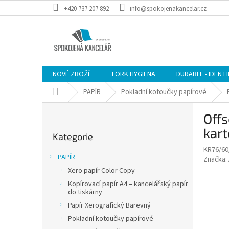
Přejít
+420 737 207 892
info@spokojenakancelar.cz
na
obsah
NOVÉ ZBOŽÍ
TORK HYGIENA
DURABLE - IDENT
Domů
PAPÍR
Pokladní kotoučky papírové
P
Offs
o
Přeskočit
s
kar
Kategorie
kategorie
t
KR76/60
r
PAPÍR
Značka:
a
Xero papír Color Copy
n
Kopírovací papír A4 – kancelářský papír
n
do tiskárny
í
Papír Xerografický Barevný
p
Pokladní kotoučky papírové
a