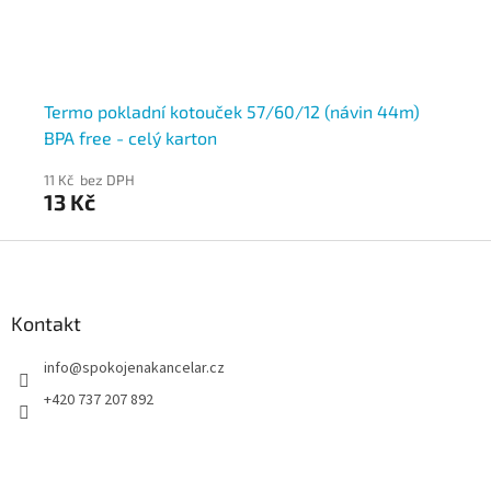
Termo pokladní kotouček 57/60/12 (návin 44m)
Te
BPA free - celý karton
BP
11 Kč bez DPH
16 
13 Kč
19
Z
á
p
a
Kontakt
t
info
@
spokojenakancelar.cz
í
+420 737 207 892