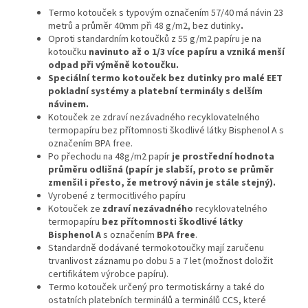
Termo kotouček s typovým označením 57/40 má návin 23
metrů a průměr 40mm při 48 g/m2, bez dutinky
.
Oproti standardním kotoučků z 55 g/m2 papíru je na
kotoučku
navinuto až o 1/3 více papíru a vzniká menší
odpad při výměně kotoučku.
Speciální termo kotouček bez dutinky pro malé EET
pokladní systémy a platební terminály s delším
návinem
.
Kotouček ze zdraví nezávadného recyklovatelného
termopapíru bez přítomnosti škodlivé látky Bisphenol A s
označením BPA free.
Po přechodu na 48g/m2 papír
je prostřední hodnota
průměru odlišná (papír je slabší, proto se průměr
zmenšil i přesto, že metrový návin je stále stejný).
V
yrobené z termocitlivého papíru
Kotouček ze
zdraví nezávadného
recyklovatelného
termopapíru
bez přítomnosti škodlivé látky
Bisphenol A
s označením
BPA free
.
Standardně dodávané termokotoučky mají zaručenu
trvanlivost záznamu po dobu 5 a 7 let (možnost doložit
certifikátem výrobce papíru).
Termo kotouček určený pro termotiskárny a také do
ostatních platebních terminálů a terminálů CCS, které