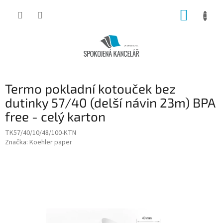
Přejít
NÁKUP
na
obsah
KOŠÍK
Termo pokladní kotouček bez
dutinky 57/40 (delší návin 23m) BPA
free - celý karton
TK57/40/10/48/100-KTN
Značka:
Koehler paper