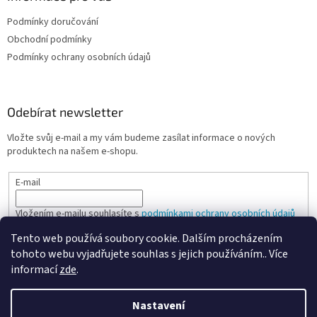
i
Podmínky doručování
s
u
Obchodní podmínky
Podmínky ochrany osobních údajů
Odebírat newsletter
Vložte svůj e-mail a my vám budeme zasílat informace o nových
produktech na našem e-shopu.
E-mail
Vložením e-mailu souhlasíte s
podmínkami ochrany osobních údajů
Tento web používá soubory cookie. Dalším procházením
PŘIHLÁSIT SE
tohoto webu vyjadřujete souhlas s jejich používáním.. Více
informací
zde
.
Nastavení
Vytvořil Shoptet