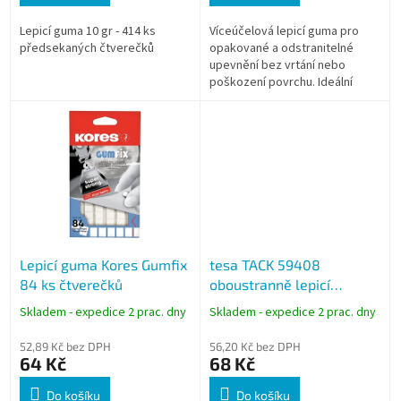
Lepicí guma 10 gr - 414 ks
Víceúčelová lepicí guma pro
předsekaných čtverečků
opakované a odstranitelné
upevnění bez vrtání nebo
poškození povrchu. Ideální
alternativa ke špendlíkům a
lepicím páskám pro rychlé
uchycení papíru,...
Lepicí guma Kores Gumfix
tesa TACK 59408
84 ks čtverečků
oboustranně lepicí
polštářky transparentní,
Skladem - expedice 2 prac. dny
Skladem - expedice 2 prac. dny
72 ks
52,89 Kč bez DPH
56,20 Kč bez DPH
64 Kč
68 Kč
Do košíku
Do košíku