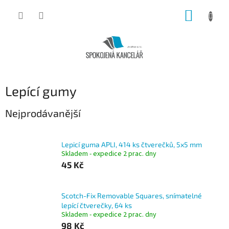
Přejít
NÁKUP
na
obsah
KOŠÍK
Lepící gumy
Nejprodávanější
Lepicí guma APLI, 414 ks čtverečků, 5x5 mm
Skladem - expedice 2 prac. dny
45 Kč
Scotch-Fix Removable Squares, snímatelné
lepící čtverečky, 64 ks
Skladem - expedice 2 prac. dny
98 Kč