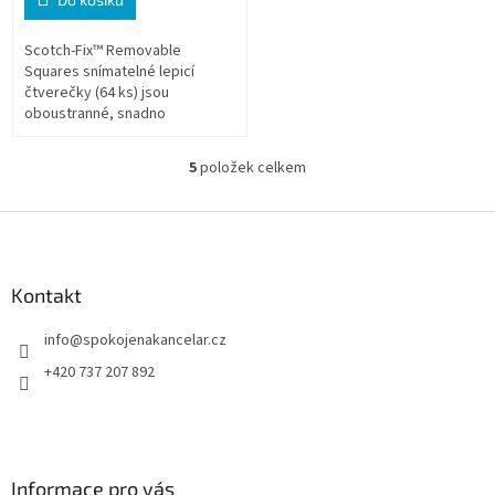
Scotch-Fix™ Removable
Squares snímatelné lepicí
čtverečky (64 ks) jsou
oboustranné, snadno
odstranitelné podložky pro
dočasné uchycení lehkých
5
položek celkem
O
předmětů v interiéru. Drží...
v
l
Z
á
á
d
p
a
a
Kontakt
c
t
í
info
@
spokojenakancelar.cz
í
p
r
+420 737 207 892
v
k
y
v
ý
Informace pro vás
p