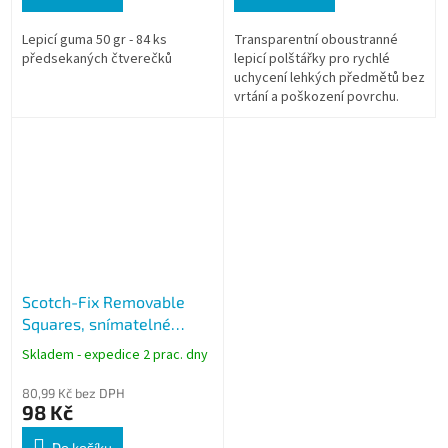
Lepicí guma 50 gr - 84 ks
Transparentní oboustranné
předsekaných čtverečků
lepicí polštářky pro rychlé
uchycení lehkých předmětů bez
vrtání a poškození povrchu.
Ideální alternativa k magnetům
a připínáčkům pro kanceláře i...
Scotch-Fix Removable
Squares, snímatelné
lepící čtverečky, 64 ks
Skladem - expedice 2 prac. dny
80,99 Kč bez DPH
98 Kč
Do košíku