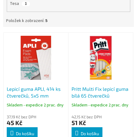
Tesa
1
Položek k zobrazení:
5
V
ý
p
i
s
p
r
o
Lepicí guma APLI, 414 ks
Pritt Multi Fix lepicí guma
d
čtverečků, 5x5 mm
bílá 65 čtverečků
u
k
Skladem - expedice 2 prac. dny
Skladem - expedice 2 prac. dny
t
ů
37,19 Kč bez DPH
42,15 Kč bez DPH
45 Kč
51 Kč
Do košíku
Do košíku