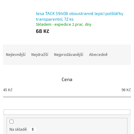
tesa TACK 59408 oboustranně lepicí polštářky
transparentní, 72 ks
Skladem - expedice 2 prac. dny
68 Kč
Ř
a
Nejlevnější
Nejdražší
Nejprodávanější
Abecedně
z
e
n
Cena
í
p
45
Kč
98
Kč
r
o
d
u
k
t
Na skladě
5
ů