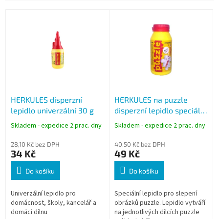
V
ý
p
i
s
p
r
o
HERKULES disperzní
HERKULES na puzzle
d
lepidlo univerzální 30 g
disperzní lepidlo speciální
u
100 g
k
Skladem - expedice 2 prac. dny
Skladem - expedice 2 prac. dny
t
ů
28,10 Kč bez DPH
40,50 Kč bez DPH
34 Kč
49 Kč
Do košíku
Do košíku
Univerzální lepidlo pro
Speciální lepidlo pro slepení
domácnost, školy, kancelář a
obrázků puzzle. Lepidlo vytváří
domácí dílnu
na jednotlivých dílcích puzzle