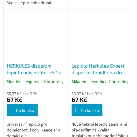
škole. Lepí mnoho druhů
materiálů - rychle a spolehlivě!
HERKULES disperzní
Lepidlo Herkules Expert
lepidlo univerzální 250 g
disperzní lepidlo na dřevo
pro dílnu a hobby 130 g
Skladem - expedice 2 prac. dny
Skladem - expedice 2 prac. dny
55,37 Kč bez DPH
55,37 Kč bez DPH
67 Kč
67 Kč
Do košíku
Do košíku
Univerzální lepidlo pro
Nové tekuté lepidlo zaměřené
domácnost, školy, kancelář a
především na kvalitní
domácí dílnu
truhlářskou nebo modelářskou