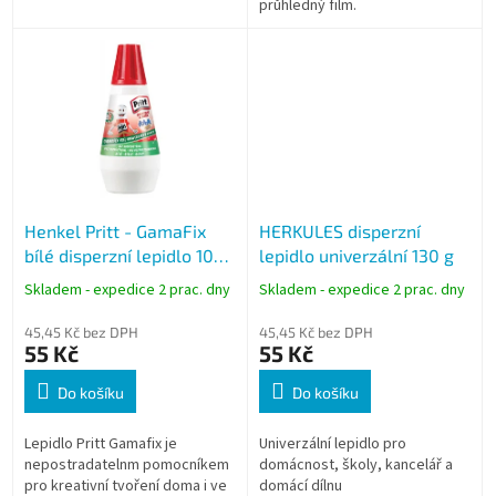
průhledný film.
Henkel Pritt - GamaFix
HERKULES disperzní
bílé disperzní lepidlo 100
lepidlo univerzální 130 g
g
Skladem - expedice 2 prac. dny
Skladem - expedice 2 prac. dny
45,45 Kč bez DPH
45,45 Kč bez DPH
55 Kč
55 Kč
Do košíku
Do košíku
Lepidlo Pritt Gamafix je
Univerzální lepidlo pro
nepostradatelnm pomocníkem
domácnost, školy, kancelář a
pro kreativní tvoření doma i ve
domácí dílnu