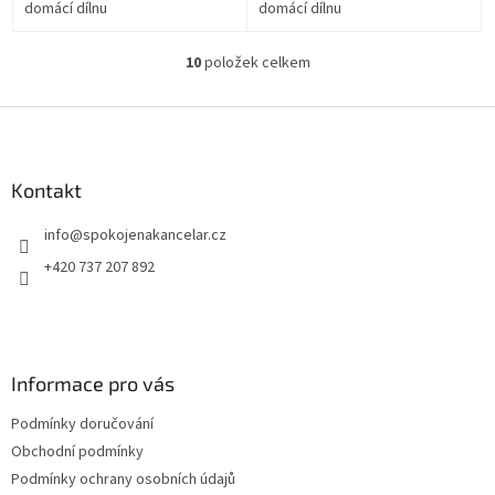
domácí dílnu
domácí dílnu
10
položek celkem
O
v
l
Z
á
á
d
p
a
a
Kontakt
c
t
í
info
@
spokojenakancelar.cz
í
p
r
+420 737 207 892
v
k
y
v
ý
Informace pro vás
p
i
Podmínky doručování
s
u
Obchodní podmínky
Podmínky ochrany osobních údajů