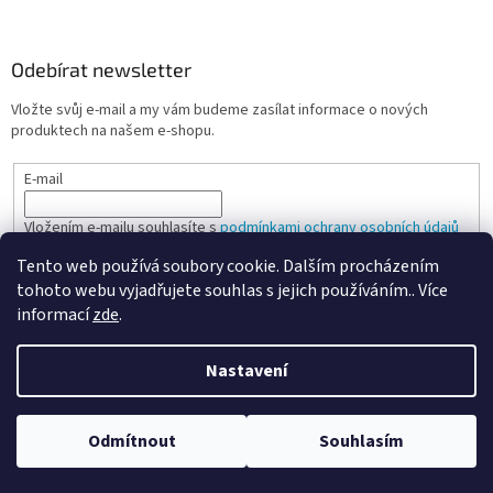
Odebírat newsletter
Vložte svůj e-mail a my vám budeme zasílat informace o nových
produktech na našem e-shopu.
E-mail
Vložením e-mailu souhlasíte s
podmínkami ochrany osobních údajů
Tento web používá soubory cookie. Dalším procházením
PŘIHLÁSIT SE
tohoto webu vyjadřujete souhlas s jejich používáním.. Více
informací
zde
.
Nastavení
Vytvořil Shoptet
Odmítnout
Souhlasím
Copyright 2026
Spokojená kancelář
. Všechna práva vyhrazena.