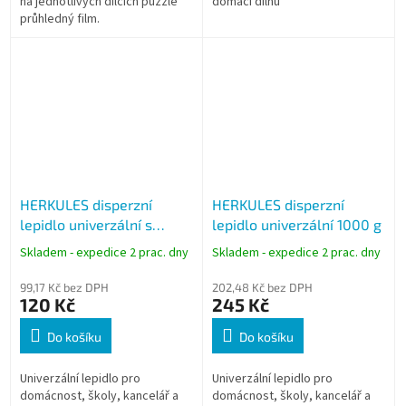
na jednotlivých dílcích puzzle
domácí dílnu
průhledný film.
HERKULES disperzní
HERKULES disperzní
lepidlo univerzální s
lepidlo univerzální 1000 g
aplikátorem 500 g
Skladem - expedice 2 prac. dny
Skladem - expedice 2 prac. dny
99,17 Kč bez DPH
202,48 Kč bez DPH
120 Kč
245 Kč
Do košíku
Do košíku
Univerzální lepidlo pro
Univerzální lepidlo pro
domácnost, školy, kancelář a
domácnost, školy, kancelář a