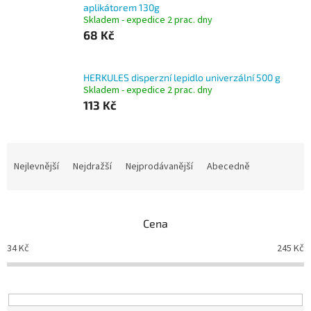
aplikátorem 130g
Skladem - expedice 2 prac. dny
68 Kč
HERKULES disperzní lepidlo univerzální 500 g
Skladem - expedice 2 prac. dny
113 Kč
Ř
a
Nejlevnější
Nejdražší
Nejprodávanější
Abecedně
z
e
n
Cena
í
p
34
Kč
245
Kč
r
o
d
u