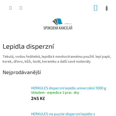
Přejít
NÁKUP
na
obsah
KOŠÍK
Lepidla disperzní
Tekutá, vodou ředitelná, lepidla k mnohostrannému použití. lepí papír,
korek, dřevo, kůži, textil, keramiku a další savé materiály.
Nejprodávanější
HERKULES disperzní lepidlo univerzální 1000 g
Skladem - expedice 2 prac. dny
245 Kč
HERKULES na puzzle disperzní lepidlo s