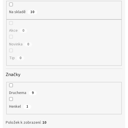
k
t
Na skladě
10
ů
Akce
0
Novinka
0
Tip
0
Značky
Druchema
9
Henkel
1
Položek k zobrazení:
10