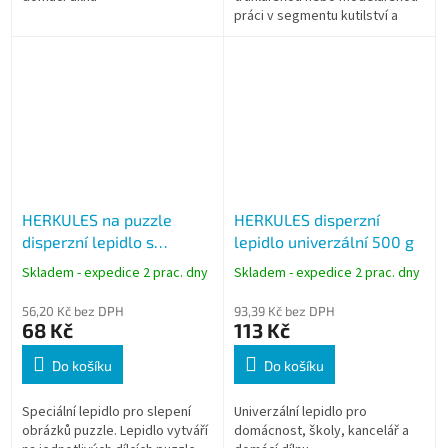
práci v segmentu kutilství a
hobby.
HERKULES na puzzle
HERKULES disperzní
disperzní lepidlo s
lepidlo univerzální 500 g
aplikátorem 130g
Skladem - expedice 2 prac. dny
Skladem - expedice 2 prac. dny
56,20 Kč bez DPH
93,39 Kč bez DPH
68 Kč
113 Kč
Do košíku
Do košíku
Speciální lepidlo pro slepení
Univerzální lepidlo pro
obrázků puzzle. Lepidlo vytváří
domácnost, školy, kancelář a