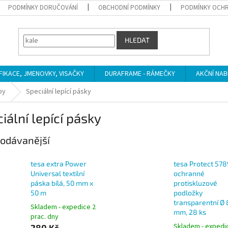
PODMÍNKY DORUČOVÁNÍ
OBCHODNÍ PODMÍNKY
PODMÍNKY OCHR
HLEDAT
IFIKACE, JMENOVKY, VISAČKY
DURAFRAME - RÁMEČKY
AKČNÍ NAB
by
Speciální lepící pásky
iální lepící pásky
odávanější
tesa extra Power
tesa Protect 57
Universal textilní
ochranné
páska bílá, 50 mm x
protiskluzové
50 m
podložky
transparentní Ø 
Skladem - expedice 2
mm, 28 ks
prac. dny
Skladem - expedi
280 Kč