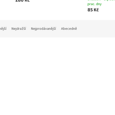
prac. dny
85 Kč
nější
Nejdražší
Nejprodávanější
Abecedně
nka
Novinka
ková páska, 25 mm x 10 m,
Hliníková páska, 50 mm x 10
ORIA FACILITY
VICTORIA FACILITY