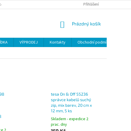
ANY OSOBNÍCH ÚDAJŮ
Přihlášení
NÁKUPNÍ
Prázdný košík
KOŠÍK
ÍDKA
VÝPRODEJ
Kontakty
Obchodní podmínky
898
tesa On & Off 55236
správce kabelů suchý
zip, mix barev, 20 cm x
12 mm, 5 ks
8
Skladem - expedice 2
prac. dny
ce 2
150 Kč