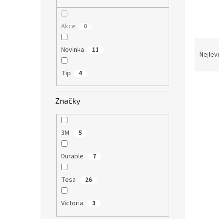
n
e
l
Akce
0
Ř
Novinka
11
a
Nejlev
z
Tip
4
e
V
n
Novi
ý
í
Značky
p
p
i
r
s
o
3M
5
p
d
r
u
Durable
7
o
k
d
t
Tesa
26
u
ů
Hliní
k
VICT
t
Victoria
3
ů