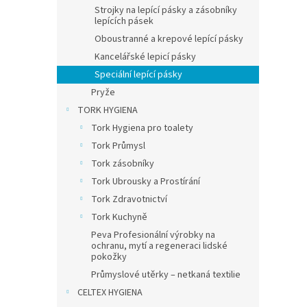
Strojky na lepící pásky a zásobníky
lepících pásek
Oboustranné a krepové lepící pásky
46,28
Kancelářské lepicí pásky
56 
Speciální lepící pásky
Instal
Pryže
spoleh
TORK HYGIENA
instal
Tork Hygiena pro toalety
netěsn
domácn
Tork Průmysl
Tork zásobníky
Tork Ubrousky a Prostírání
Tork Zdravotnictví
Tork Kuchyně
Peva Profesionální výrobky na
ochranu, mytí a regeneraci lidské
pokožky
Průmyslové utěrky – netkaná textilie
CELTEX HYGIENA
tesa