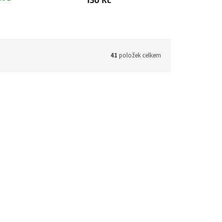
41
položek celkem
 m,
tesa tesaflex 53988 PVC
elektroizolační páska, 19 mm x 20
m