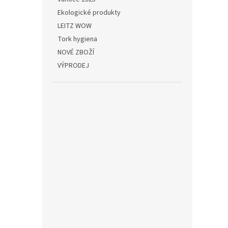
tesa 
Ekologické produkty
pásk
LEITZ WOW
x 10
Tork hygiena
NOVÉ ZBOŽÍ
137,19
VÝPRODEJ
166
Nelepi
vyzna
prosto
exteri
Ideální