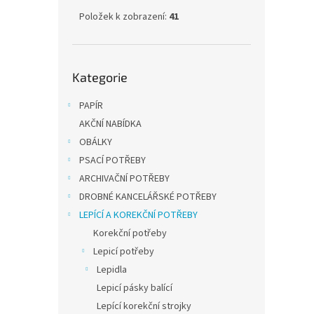
Položek k zobrazení:
41
18,18 
22 
Přeskočit
Kategorie
kategorie
Hliník
schopn
odolno
PAPÍR
rozpo
AKČNÍ NABÍDKA
trvanl
OBÁLKY
PSACÍ POTŘEBY
ARCHIVAČNÍ POTŘEBY
DROBNÉ KANCELÁŘSKÉ POTŘEBY
LEPÍCÍ A KOREKČNÍ POTŘEBY
Korekční potřeby
Lepicí potřeby
Lepidla
Lepicí pásky balící
tesa 
pásk
Lepící korekční strojky