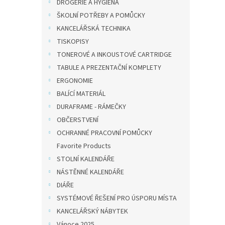
DROGERIE A HYGIENA
unive
ŠKOLNÍ POTŘEBY A POMŮCKY
stříb
KANCELÁŘSKÁ TECHNIKA
TISKOPISY
100,8
TONEROVÉ A INKOUSTOVÉ CARTRIDGE
122
TABULE A PREZENTAČNÍ KOMPLETY
Univer
ERGONOMIE
přilna
BALÍCÍ MATERIÁL
materi
kde je
DURAFRAME - RÁMEČKY
bez...
OBČERSTVENÍ
OCHRANNÉ PRACOVNÍ POMŮCKY
Favorite Products
STOLNÍ KALENDÁŘE
NÁSTĚNNÉ KALENDÁŘE
DIÁŘE
SYSTÉMOVÉ ŘEŠENÍ PRO ÚSPORU MÍSTA
KANCELÁŘSKÝ NÁBYTEK
Vánoce 2025