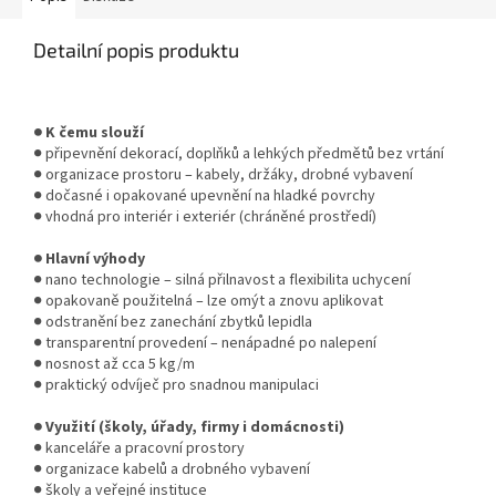
Detailní popis produktu
● K čemu slouží
● připevnění dekorací, doplňků a lehkých předmětů bez vrtání
● organizace prostoru – kabely, držáky, drobné vybavení
● dočasné i opakované upevnění na hladké povrchy
● vhodná pro interiér i exteriér (chráněné prostředí)
● Hlavní výhody
● nano technologie – silná přilnavost a flexibilita uchycení
● opakovaně použitelná – lze omýt a znovu aplikovat
● odstranění bez zanechání zbytků lepidla
● transparentní provedení – nenápadné po nalepení
● nosnost až cca 5 kg/m
● praktický odvíječ pro snadnou manipulaci
● Využití (školy, úřady, firmy i domácnosti)
● kanceláře a pracovní prostory
● organizace kabelů a drobného vybavení
● školy a veřejné instituce