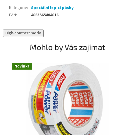
Kategorie
:
Speciální lepící pásky
EAN
:
4063565404016
High-contrast mode
Mohlo by Vás zajímat
Novinka
N
T