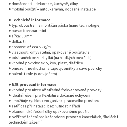
● domácnosti – dekorace, kuchyně, dílny
● mobilní použití – auto, karavan, dočasné instalace
● Technické informace
● typ: oboustranná montážní páska (nano technologie)
● barva: transparentní
● šířka: 30 mm
● délka: 3 m
● nosnost: až cca 5 kg/m
● vlastnosti: omyvatelná, opakovaně použitelná
● odstranění: beze zbytků (na hladkých površích)
● vhodné povrchy: sklo, kov, plast, dlaždice
● omezení: nevhodná na tapety, omítky a savé povrchy
● balení: 1 role (s odvíječem)
● B2B provozní informace
● vhodné pro nízce až středně frekventované provozy
● ideální řešení pro flexibilní a dočasné uchycení
● umožňuje rychlou reorganizaci pracovního prostoru
● šetří čas při instalaci bez nutnosti nářadí
● ekonomické řešení díky opakovanému použití
● ověřené řešení pro každodenní provoz v kancelářích, školách i
technickém zázemí