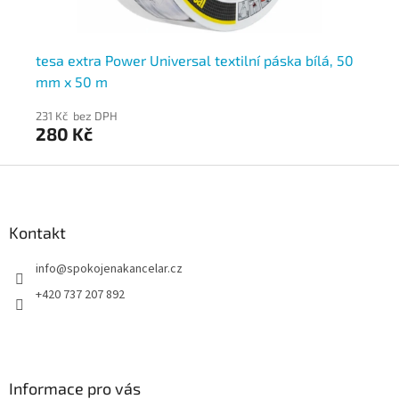
mix
tesa extra Power Universal textilní páska bílá, 50
Te
mm x 50 m
25
231 Kč bez DPH
40
280 Kč
4
Z
á
p
a
Kontakt
t
info
@
spokojenakancelar.cz
í
+420 737 207 892
Informace pro vás