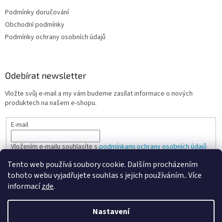
Podmínky doručování
Obchodní podmínky
Podmínky ochrany osobních údajů
Odebírat newsletter
Vložte svůj e-mail a my vám budeme zasílat informace o nových
produktech na našem e-shopu.
E-mail
Vložením e-mailu souhlasíte s
podmínkami ochrany osobních údajů
Tento web používá soubory cookie. Dalším procházením
PŘIHLÁSIT SE
tohoto webu vyjadřujete souhlas s jejich používáním.. Více
informací
zde
.
Nastavení
Vytvořil Shoptet