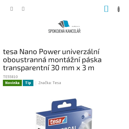
Přejít
NÁKUP
na
obsah
KOŠÍK
tesa Nano Power univerzální
oboustranná montážní páska
transparentní 30 mm x 3 m
TE55810
Značka:
Tesa
Novinka
Tip