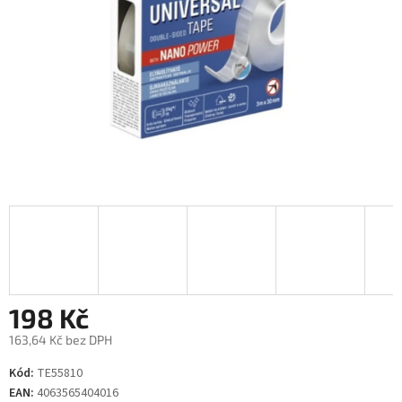
198 Kč
163,64 Kč bez DPH
Měrná
Kód:
TE55810
cena:
EAN:
4063565404016