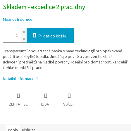
Skladem - expedice 2 prac. dny
Možnosti doručení
Přidat do košíku
Transparentní oboustranná páska s nano technologií pro opakované
použití bez zbytků lepidla. Umožňuje pevné a zároveň flexibilní
uchycení předmětů na hladké povrchy. Ideální pro domácnost, kancelář
i lehké montážní práce.
Detailní informace
ZEPTAT SE
HLÍDAT
SDÍLET
Popis
Diskuze