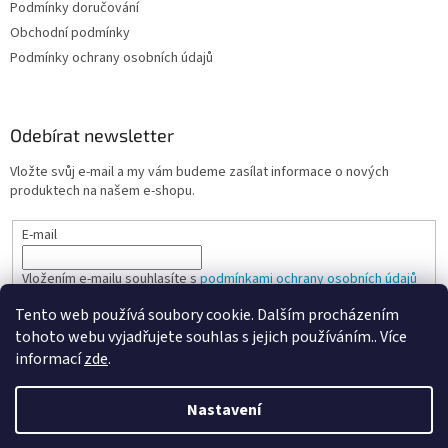
Podmínky doručování
Obchodní podmínky
Podmínky ochrany osobních údajů
Odebírat newsletter
Vložte svůj e-mail a my vám budeme zasílat informace o nových
produktech na našem e-shopu.
E-mail
Vložením e-mailu souhlasíte s
podmínkami ochrany osobních údajů
Tento web používá soubory cookie. Dalším procházením
PŘIHLÁSIT SE
tohoto webu vyjadřujete souhlas s jejich používáním.. Více
informací
zde
.
Nastavení
Vytvořil Shoptet