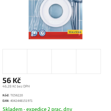
56 Kč
46,28 Kč bez DPH
Měrná
Kód:
TE56220
cena:
EAN:
4042448151971
Skladem - expedice 2 prac. dny