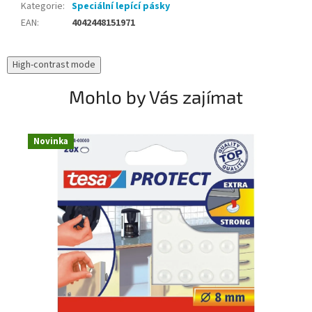
Kategorie
:
Speciální lepící pásky
EAN
:
4042448151971
High-contrast mode
Mohlo by Vás zajímat
Novinka
N