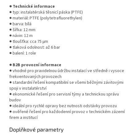
● Technické informace
● typ: instalatérská těsnicí páska (PTFE)
● materiál: PTFE (polytetrafluorethylen)
● barva: bílá
● šířka: 12 mm
● návin: 12 m
● tloušťka: cca 75 µm
● tlaková odolnost: až 6 bar
● balení: 1 role
● B2B provozní informace
● vhodné pro pravidelnou údržbu instalací ve středně i vysoce
frekventovaných provozech
● standardní řešení kompatibilní se všemi běžnými závitovými
spoji v instalatérství
● ekonomické řešení pro servisní týmy a technickou správu
budov
● ideální pro rychlé opravy bez nutnosti odstávky provozu
● ověřené řešení pro každodenní provoz v technickém zázemí
firem a institucí
Doplňkové parametry