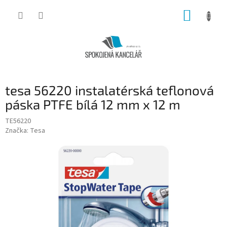
Přejít
NÁKUP
na
obsah
KOŠÍK
tesa 56220 instalatérská teflonová
páska PTFE bílá 12 mm x 12 m
TE56220
Značka:
Tesa