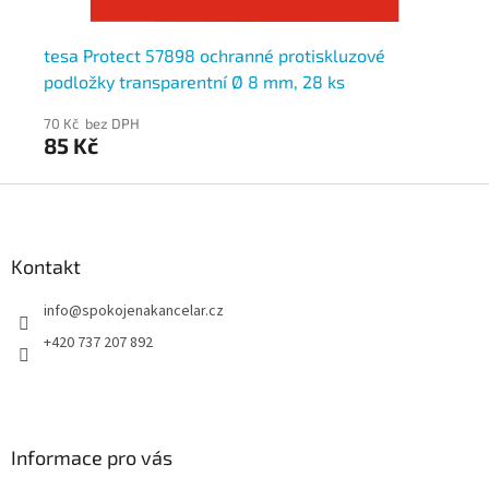
tesa Protect 57898 ochranné protiskluzové
Vi
podložky transparentní Ø 8 mm, 28 ks
× 
70 Kč bez DPH
48
85 Kč
58
Z
á
p
a
Kontakt
t
info
@
spokojenakancelar.cz
í
+420 737 207 892
Informace pro vás