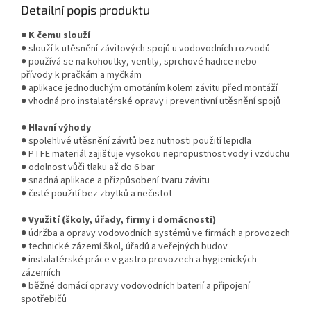
Detailní popis produktu
● K čemu slouží
● slouží k utěsnění závitových spojů u vodovodních rozvodů
● používá se na kohoutky, ventily, sprchové hadice nebo
přívody k pračkám a myčkám
● aplikace jednoduchým omotáním kolem závitu před montáží
● vhodná pro instalatérské opravy i preventivní utěsnění spojů
● Hlavní výhody
● spolehlivé utěsnění závitů bez nutnosti použití lepidla
● PTFE materiál zajišťuje vysokou nepropustnost vody i vzduchu
● odolnost vůči tlaku až do 6 bar
● snadná aplikace a přizpůsobení tvaru závitu
● čisté použití bez zbytků a nečistot
● Využití (školy, úřady, firmy i domácnosti)
● údržba a opravy vodovodních systémů ve firmách a provozech
● technické zázemí škol, úřadů a veřejných budov
● instalatérské práce v gastro provozech a hygienických
zázemích
● běžné domácí opravy vodovodních baterií a připojení
spotřebičů