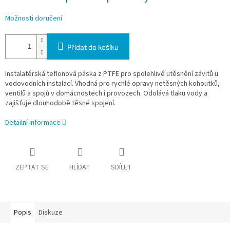
Možnosti doručení
Přidat do košíku
Instalatérská teflonová páska z PTFE pro spolehlivé utěsnění závitů u
vodovodních instalací. Vhodná pro rychlé opravy netěsných kohoutků,
ventilů a spojů v domácnostech i provozech. Odolává tlaku vody a
zajišťuje dlouhodobě těsné spojení.
Detailní informace
ZEPTAT SE
HLÍDAT
SDÍLET
Popis
Diskuze