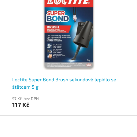
té
Loctite Super Bond Brush sekundové lepidlo se
Lo
štětcem 5 g
g
97 Kč bez DPH
72
117 Kč
87
Z
á
p