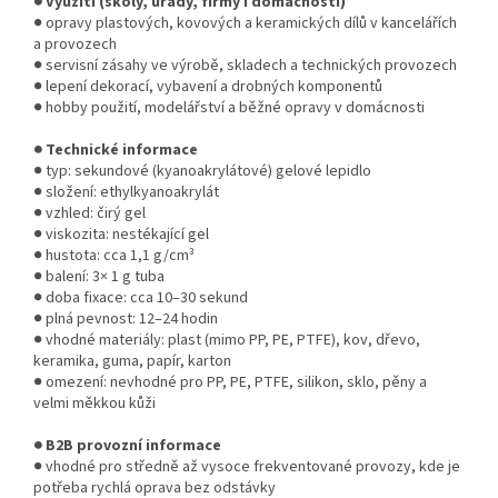
● Využití (školy, úřady, firmy i domácnosti)
● opravy plastových, kovových a keramických dílů v kancelářích
a provozech
● servisní zásahy ve výrobě, skladech a technických provozech
● lepení dekorací, vybavení a drobných komponentů
● hobby použití, modelářství a běžné opravy v domácnosti
● Technické informace
● typ: sekundové (kyanoakrylátové) gelové lepidlo
● složení: ethylkyanoakrylát
● vzhled: čirý gel
● viskozita: nestékající gel
● hustota: cca 1,1 g/cm³
● balení: 3× 1 g tuba
● doba fixace: cca 10–30 sekund
● plná pevnost: 12–24 hodin
● vhodné materiály: plast (mimo PP, PE, PTFE), kov, dřevo,
keramika, guma, papír, karton
● omezení: nevhodné pro PP, PE, PTFE, silikon, sklo, pěny a
velmi měkkou kůži
● B2B provozní informace
● vhodné pro středně až vysoce frekventované provozy, kde je
potřeba rychlá oprava bez odstávky