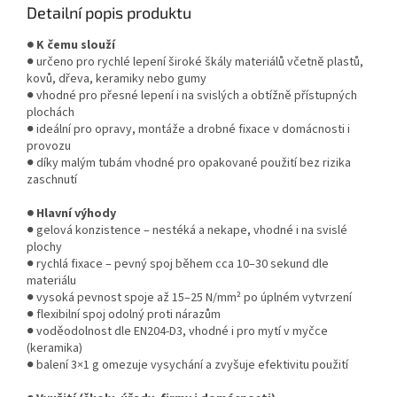
Detailní popis produktu
● K čemu slouží
● určeno pro rychlé lepení široké škály materiálů včetně plastů,
kovů, dřeva, keramiky nebo gumy
● vhodné pro přesné lepení i na svislých a obtížně přístupných
plochách
● ideální pro opravy, montáže a drobné fixace v domácnosti i
provozu
● díky malým tubám vhodné pro opakované použití bez rizika
zaschnutí
● Hlavní výhody
● gelová konzistence – nestéká a nekape, vhodné i na svislé
plochy
● rychlá fixace – pevný spoj během cca 10–30 sekund dle
materiálu
● vysoká pevnost spoje až 15–25 N/mm² po úplném vytvrzení
● flexibilní spoj odolný proti nárazům
● voděodolnost dle EN204-D3, vhodné i pro mytí v myčce
(keramika)
● balení 3×1 g omezuje vysychání a zvyšuje efektivitu použití