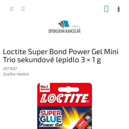
Přejít
NÁKUP
na
obsah
KOŠÍK
Loctite Super Bond Power Gel Mini
Trio sekundové lepidlo 3 × 1 g
2977847
Značka:
Henkel