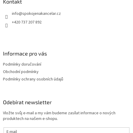
a
Kontakt
t
info
@
spokojenakancelar.cz
í
+420 737 207 892
Informace pro vás
Podmínky doručování
Obchodní podmínky
Podmínky ochrany osobních údajů
Odebírat newsletter
Vložte svůj e-mail a my vám budeme zasílat informace o nových
produktech na našem e-shopu.
E-mail