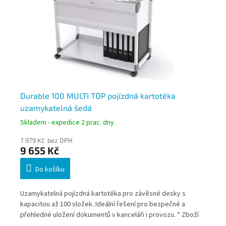
P
Durable 100 MULTI TOP pojízdná kartotéka
Du
uzamykatelná šedá
20
Skladem - expedice 2 prac. dny
Skl
7 979 Kč bez DPH
6 8
9 655 Kč
8 
Do košíku
Uzamykatelná pojízdná kartotéka pro závěsné desky s
Ote
h
kapacitou až 100 složek. Ideální řešení pro bezpečné a
des
z
přehledné uložení dokumentů v kanceláři i provozu. * Zboží
dok
na objednávku z Německa doba dodání může být 3-5
z N