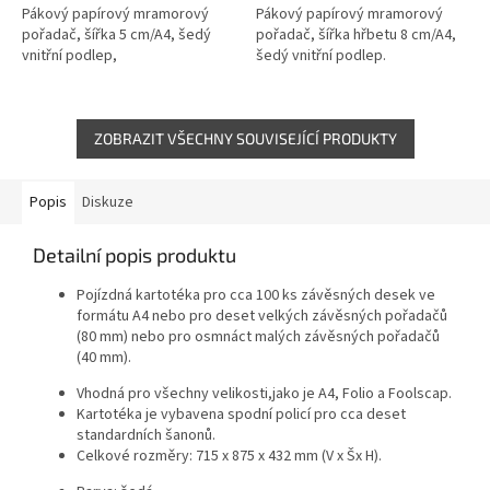
Pákový papírový mramorový
Pákový papírový mramorový
pořadač, šířka 5 cm/A4, šedý
pořadač, šířka hřbetu 8 cm/A4,
vnitřní podlep,
šedý vnitřní podlep.
ZOBRAZIT VŠECHNY SOUVISEJÍCÍ PRODUKTY
Popis
Diskuze
Detailní popis produktu
Pojízdná kartotéka pro cca 100 ks závěsných desek ve
formátu A4 nebo pro deset velkých závěsných pořadačů
(80 mm) nebo pro osmnáct malých závěsných pořadačů
(40 mm).
Vhodná pro všechny velikosti,jako je A4, Folio a Foolscap.
Kartotéka je vybavena spodní policí pro cca deset
standardních šanonů.
Celkové rozměry: 715 x 875 x 432 mm (V x Šx H).