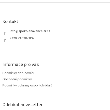
Z
pracovních dní
á
p
a
Kontakt
t
info
@
spokojenakancelar.cz
í
+420 737 207 892
Informace pro vás
Podmínky doručování
Obchodní podmínky
Podmínky ochrany osobních údajů
Odebírat newsletter