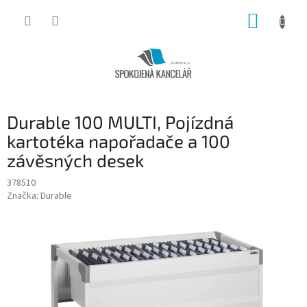
Přejít
NÁKUP
na
obsah
KOŠÍK
Durable 100 MULTI, Pojízdná
kartotéka napořadače a 100
závěsných desek
378510
Značka:
Durable