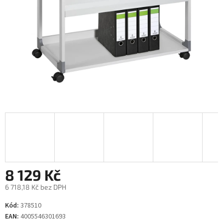
8 129 Kč
6 718,18 Kč bez DPH
Měrná
Kód:
378510
cena:
EAN:
4005546301693