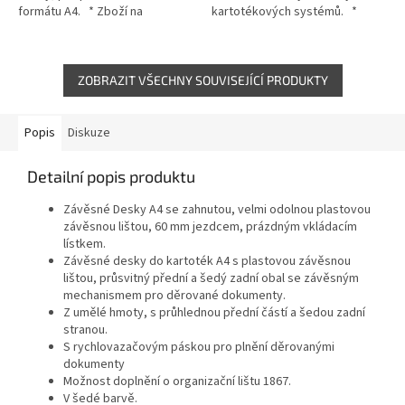
formátu A4. * Zboží na
kartotékových systémů. *
objednávku z Německa doba
Zboží na objednávku z Německa
dodání může být 7-10
doba dodání může být 5-7
pracovních dní
pracovních dní
ZOBRAZIT VŠECHNY SOUVISEJÍCÍ PRODUKTY
Popis
Diskuze
Detailní popis produktu
Závěsné Desky A4 se zahnutou, velmi odolnou plastovou
závěsnou lištou, 60 mm jezdcem, prázdným vkládacím
lístkem.
Závěsné desky do kartoték A4 s plastovou závěsnou
lištou, průsvitný přední a šedý zadní obal se závěsným
mechanismem pro děrované dokumenty.
Z umělé hmoty, s průhlednou přední částí a šedou zadní
stranou.
S rychlovazačovým páskou pro plnění děrovanými
dokumenty
Možnost doplnění o organizační lištu 1867.
V šedé barvě.