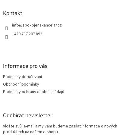
p
a
Kontakt
t
info
@
spokojenakancelar.cz
í
+420 737 207 892
Informace pro vás
Podmínky doručování
Obchodní podmínky
Podmínky ochrany osobních údajů
Odebírat newsletter
Vložte svůj e-mail a my vám budeme zasílat informace o nových
produktech na našem e-shopu.