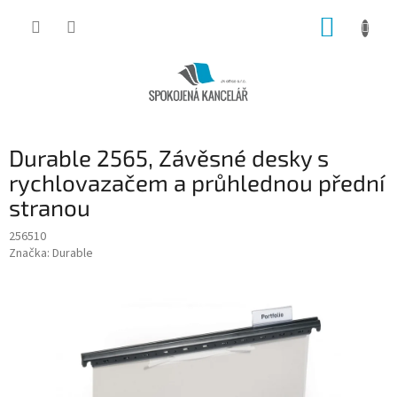
Přejít
NÁKUP
na
obsah
KOŠÍK
Durable 2565, Závěsné desky s
rychlovazačem a průhlednou přední
stranou
256510
Značka:
Durable