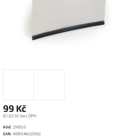
99 Kč
81,82 Kč bez DPH
Měrná
Kód:
256510
cena:
EAN:
4005546225562