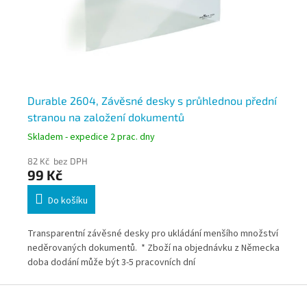
ték
Durable 2604, Závěsné desky s průhlednou přední
Le
stranou na založení dokumentů
ry
hn
Skladem - expedice 2 prac. dny
Skl
82 Kč bez DPH
128
99 Kč
15
Do košíku
Transparentní závěsné desky pro ukládání menšího množství
Záv
 z
neděrovaných dokumentů. * Zboží na objednávku z Německa
org
doba dodání může být 3-5 pracovních dní
děr
kan
Z
á