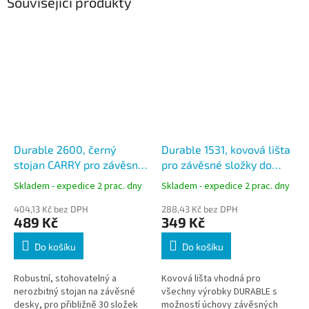
Související produkty
Durable 2600, černý
Durable 1531, kovová lišta
stojan CARRY pro závěsné
pro závěsné složky do
desky do kartoték
kartoték, 25 ks
Skladem - expedice 2 prac. dny
Skladem - expedice 2 prac. dny
404,13 Kč bez DPH
288,43 Kč bez DPH
489 Kč
349 Kč
Do košíku
Do košíku
Robustní, stohovatelný a
Kovová lišta vhodná pro
nerozbitný stojan na závěsné
všechny výrobky DURABLE s
desky, pro přibližně 30 složek
možností úchovy závěsných