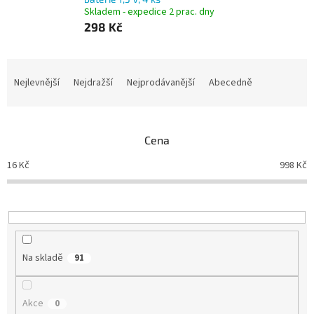
Skladem - expedice 2 prac. dny
298 Kč
Ř
a
Nejlevnější
Nejdražší
Nejprodávanější
Abecedně
z
e
n
Cena
í
p
16
Kč
998
Kč
r
o
d
u
k
t
Na skladě
91
ů
Akce
0