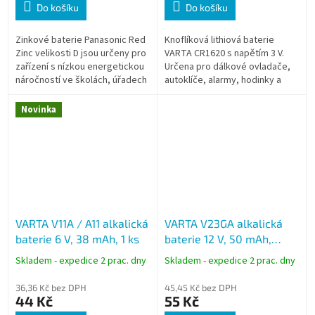
Do košíku
Do košíku
Zinkové baterie Panasonic Red
Knoflíková lithiová baterie
Zinc velikosti D jsou určeny pro
VARTA CR1620 s napětím 3 V.
zařízení s nízkou energetickou
Určena pro dálkové ovladače,
náročností ve školách, úřadech
autoklíče, alarmy, hodinky a
a firmách a dodávají se v
další drobná elektronická
blistrovém balení po 2...
zařízení.
Novinka
VARTA V11A / A11 alkalická
VARTA V23GA alkalická
baterie 6 V, 38 mAh, 1 ks
baterie 12 V, 50 mAh,
blistr 2 ks
Skladem - expedice 2 prac. dny
Skladem - expedice 2 prac. dny
36,36 Kč bez DPH
45,45 Kč bez DPH
44 Kč
55 Kč