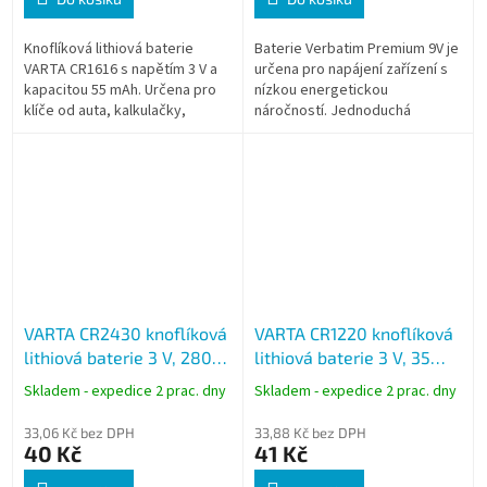
Knoflíková lithiová baterie
Baterie Verbatim Premium 9V je
VARTA CR1616 s napětím 3 V a
určena pro napájení zařízení s
kapacitou 55 mAh. Určena pro
nízkou energetickou
klíče od auta, kalkulačky,
náročností. Jednoduchá
hodinky a další drobná
technologie a ochrana proti
elektronická zařízení.
vytečení ji předurčují pro běžné
použití ve...
VARTA CR2430 knoflíková
VARTA CR1220 knoflíková
lithiová baterie 3 V, 280
lithiová baterie 3 V, 35
mAh, 1 ks
mAh, 1 ks
Skladem - expedice 2 prac. dny
Skladem - expedice 2 prac. dny
33,06 Kč bez DPH
33,88 Kč bez DPH
40 Kč
41 Kč