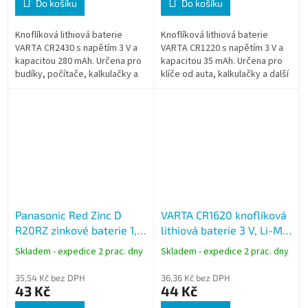
Do košíku
Do košíku
Knoflíková lithiová baterie
Knoflíková lithiová baterie
VARTA CR2430 s napětím 3 V a
VARTA CR1220 s napětím 3 V a
kapacitou 280 mAh. Určena pro
kapacitou 35 mAh. Určena pro
budíky, počítače, kalkulačky a
klíče od auta, kalkulačky a další
další zařízení podporující tento
drobná elektronická zařízení.
typ baterie.
Panasonic Red Zinc D
VARTA CR1620 knoflíková
R20RZ zinkové baterie 1,5
lithiová baterie 3 V, Li-Mn,
V blistr 2 ks monočlánek
1 ks
Skladem - expedice 2 prac. dny
Skladem - expedice 2 prac. dny
35,54 Kč bez DPH
36,36 Kč bez DPH
43 Kč
44 Kč