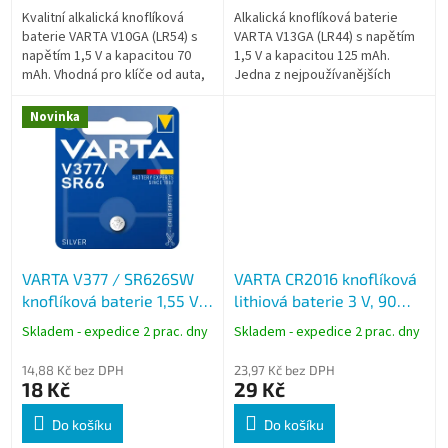
Kvalitní alkalická knoflíková
Alkalická knoflíková baterie
baterie VARTA V10GA (LR54) s
VARTA V13GA (LR44) s napětím
napětím 1,5 V a kapacitou 70
1,5 V a kapacitou 125 mAh.
mAh. Vhodná pro klíče od auta,
Jedna z nejpoužívanějších
hodinky, kalkulačky a další
knoflíkových baterií pro
drobná elektronická zařízení.
ovladače, hodinky, hračky,
Novinka
měřicí a...
VARTA V377 / SR626SW
VARTA CR2016 knoflíková
knoflíková baterie 1,55 V,
lithiová baterie 3 V, 90
silver oxide, 1 ks
mAh, 1 ks
Skladem - expedice 2 prac. dny
Skladem - expedice 2 prac. dny
14,88 Kč bez DPH
23,97 Kč bez DPH
18 Kč
29 Kč
Do košíku
Do košíku