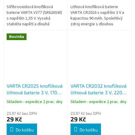
Stříbrooxidová knoflíková
Lithiová knoflíková baterie
baterie VARTA V377 (SR626SW)
VARTA CR2016 s napětím 3 V a
s napětím 1,55 V. Vysoká
kapacitou 90 mAh. Spolehlivý
stabilita napětí a dlouhá
zdroj energie s dlouhou
životnost – ideální pro hodinky,
životností až 5 let, vhodný pro
kalkulačky a přesná
klíče od auta, ovladače, měřicí...
Novinka
elektronická...
VARTA CR2025 knoflíková
VARTA CR2032 knoflíková
lithiová baterie 3 V, 170
lithiová baterie 3 V, 220
mAh, 1 ks
mAh, 1 ks
Skladem - expedice 2 prac. dny
Skladem - expedice 2 prac. dny
23,97 Kč bez DPH
23,97 Kč bez DPH
29 Kč
29 Kč
Do košíku
Do košíku