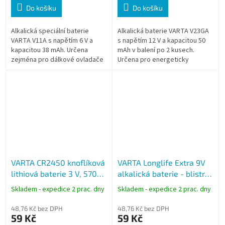
Do košíku
Do košíku
Alkalická speciální baterie
Alkalická baterie VARTA V23GA
VARTA V11A s napětím 6 V a
s napětím 12 V a kapacitou 50
kapacitou 38 mAh. Určena
mAh v balení po 2 kusech.
zejména pro dálkové ovladače
Určena pro energeticky
centrálního zamykání,
nenáročná zařízení, jako jsou
garážových vrat a další
dálkové ovladače, klíče od auta
vysokonapěťová zařízení.
a...
VARTA CR2450 knoflíková
VARTA Longlife Extra 9V
lithiová baterie 3 V, 570
alkalická baterie - blistr 1
mAh, 1 ks
ks
Skladem - expedice 2 prac. dny
Skladem - expedice 2 prac. dny
48,76 Kč bez DPH
48,76 Kč bez DPH
59 Kč
59 Kč