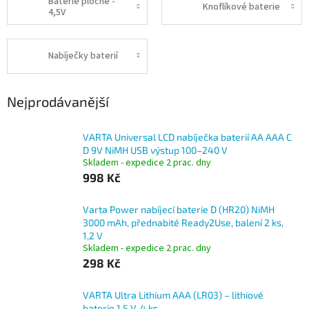
Baterie ploché -
Knoflíkové baterie
4,5V
Nabíječky baterií
Nejprodávanější
VARTA Universal LCD nabíječka baterií AA AAA C
D 9V NiMH USB výstup 100–240 V
Skladem - expedice 2 prac. dny
998 Kč
Varta Power nabíjecí baterie D (HR20) NiMH
3000 mAh, přednabité Ready2Use, balení 2 ks,
1,2 V
Skladem - expedice 2 prac. dny
298 Kč
VARTA Ultra Lithium AAA (LR03) – lithiové
baterie 1,5 V, 4 ks