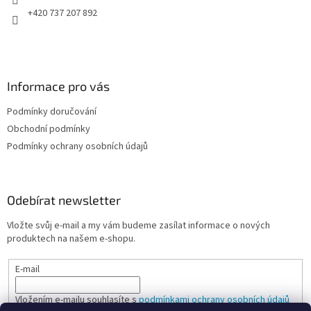
y
+420 737 207 892
v
ý
p
i
s
Informace pro vás
u
Podmínky doručování
Obchodní podmínky
Podmínky ochrany osobních údajů
Odebírat newsletter
Vložte svůj e-mail a my vám budeme zasílat informace o nových
produktech na našem e-shopu.
E-mail
Vložením e-mailu souhlasíte s
podmínkami ochrany osobních údajů