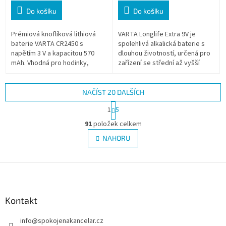
Do košíku
Do košíku
Prémiová knoflíková lithiová
VARTA Longlife Extra 9V je
baterie VARTA CR2450 s
spolehlivá alkalická baterie s
napětím 3 V a kapacitou 570
dlouhou životností, určená pro
mAh. Vhodná pro hodinky,
zařízení se střední až vyšší
ovladače, kalkulačky a další
energetickou náročností. Nabízí
malá elektronická zařízení.
stabilní výkon, zvýšenou...
NAČÍST 20 DALŠÍCH
S
1
5
t
O
r
91
položek celkem
v
á
l
NAHORU
n
á
k
d
o
v
Z
a
á
c
á
n
í
p
í
p
a
Kontakt
r
t
v
info
@
spokojenakancelar.cz
í
k