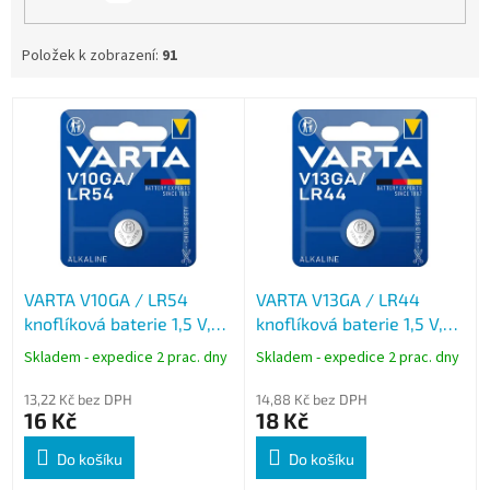
Položek k zobrazení:
91
V
ý
p
i
s
p
r
o
VARTA V10GA / LR54
VARTA V13GA / LR44
d
knoflíková baterie 1,5 V,
knoflíková baterie 1,5 V,
u
70 mAh, alkalická, 1 ks
125 mAh, alkalická, 1 ks
k
Skladem - expedice 2 prac. dny
Skladem - expedice 2 prac. dny
t
ů
13,22 Kč bez DPH
14,88 Kč bez DPH
16 Kč
18 Kč
Do košíku
Do košíku