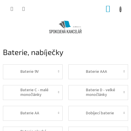
Přejít
NÁKUP
na
obsah
KOŠÍK
Baterie, nabíječky
Baterie 9V
Baterie AAA
Baterie C - malé
Baterie D - velké
monočlánky
monočlánky
Baterie AA
Dobíjecí baterie