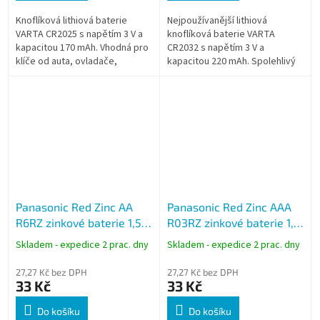
Knoflíková lithiová baterie
Nejpoužívanější lithiová
VARTA CR2025 s napětím 3 V a
knoflíková baterie VARTA
kapacitou 170 mAh. Vhodná pro
CR2032 s napětím 3 V a
klíče od auta, ovladače,
kapacitou 220 mAh. Spolehlivý
kalkulačky a další drobnou
zdroj energie pro počítače,
elektroniku.
klíče od auta, ovladače, měřicí
přístroje a...
Panasonic Red Zinc AA
Panasonic Red Zinc AAA
R6RZ zinkové baterie 1,5 V
R03RZ zinkové baterie 1,5
blistr 4 ks tužkové
V blistr 4 ks mikrotužkové
Skladem - expedice 2 prac. dny
Skladem - expedice 2 prac. dny
27,27 Kč bez DPH
27,27 Kč bez DPH
33 Kč
33 Kč
Do košíku
Do košíku