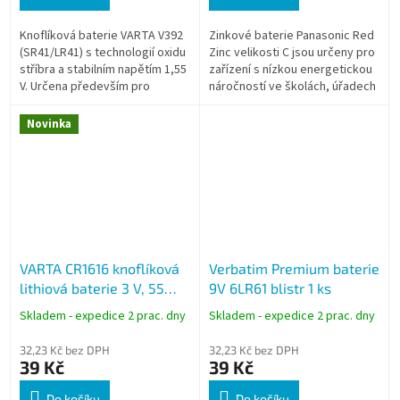
Knoflíková baterie VARTA V392
Zinkové baterie Panasonic Red
(SR41/LR41) s technologií oxidu
Zinc velikosti C jsou určeny pro
stříbra a stabilním napětím 1,55
zařízení s nízkou energetickou
V. Určena především pro
náročností ve školách, úřadech
hodinky a drobná přesná
a firmách a dodávají se v balení
elektronická zařízení.
po 2 kusech.
Novinka
VARTA CR1616 knoflíková
Verbatim Premium baterie
lithiová baterie 3 V, 55
9V 6LR61 blistr 1 ks
mAh, 1 ks
Skladem - expedice 2 prac. dny
Skladem - expedice 2 prac. dny
32,23 Kč bez DPH
32,23 Kč bez DPH
39 Kč
39 Kč
Do košíku
Do košíku