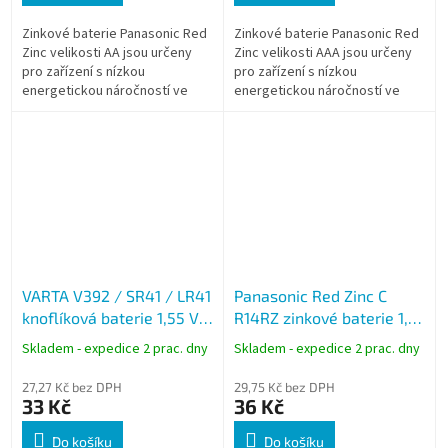
Zinkové baterie Panasonic Red
Zinkové baterie Panasonic Red
Zinc velikosti AA jsou určeny
Zinc velikosti AAA jsou určeny
pro zařízení s nízkou
pro zařízení s nízkou
energetickou náročností ve
energetickou náročností ve
školách, úřadech a firmách a
školách, úřadech a firmách a
dodávají se v blistrovém balení
dodávají se v blistrovém balení
po 4...
po 4...
VARTA V392 / SR41 / LR41
Panasonic Red Zinc C
knoflíková baterie 1,55 V,
R14RZ zinkové baterie 1,5
40 mAh, oxid stříbra
V blistr 2 ks monočlánek
Skladem - expedice 2 prac. dny
Skladem - expedice 2 prac. dny
27,27 Kč bez DPH
29,75 Kč bez DPH
33 Kč
36 Kč
Do košíku
Do košíku