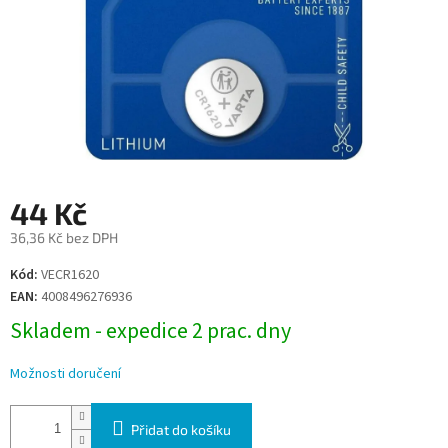
44 Kč
36,36 Kč bez DPH
Měrná
Kód:
VECR1620
cena:
EAN:
4008496276936
Skladem - expedice 2 prac. dny
Možnosti doručení
Přidat do košíku