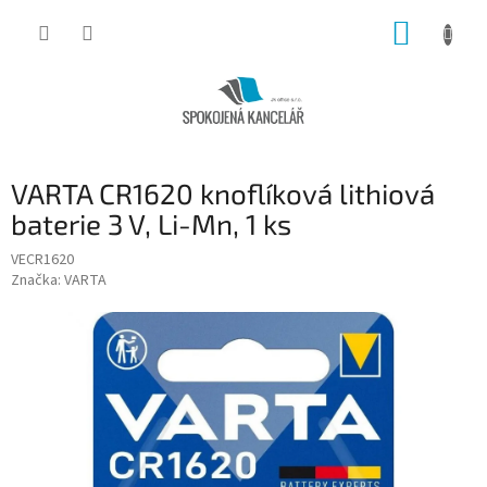
Přejít
NÁKUP
na
obsah
KOŠÍK
VARTA CR1620 knoflíková lithiová
baterie 3 V, Li-Mn, 1 ks
VECR1620
Značka:
VARTA