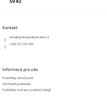
59 Kč
4
Z
á
p
a
Kontakt
t
info
@
spokojenakancelar.cz
í
+420 737 207 892
Informace pro vás
Podmínky doručování
Obchodní podmínky
Podmínky ochrany osobních údajů