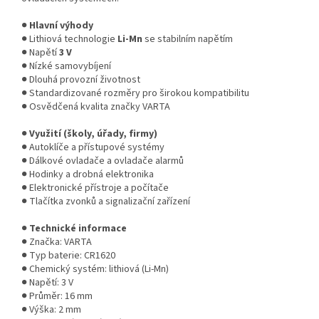
●
Hlavní výhody
● Lithiová technologie
Li-Mn
se stabilním napětím
● Napětí
3 V
● Nízké samovybíjení
● Dlouhá provozní životnost
● Standardizované rozměry pro širokou kompatibilitu
● Osvědčená kvalita značky VARTA
●
Využití (školy, úřady, firmy)
● Autoklíče a přístupové systémy
● Dálkové ovladače a ovladače alarmů
● Hodinky a drobná elektronika
● Elektronické přístroje a počítače
● Tlačítka zvonků a signalizační zařízení
●
Technické informace
● Značka:
VARTA
● Typ baterie: CR1620
● Chemický systém: lithiová (Li-Mn)
● Napětí: 3 V
● Průměr: 16 mm
● Výška: 2 mm