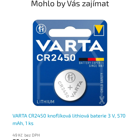
Mohlo by Vás zajímat
70
VARTA CR2450 knoflíková lithiová baterie 3 V, 570
VA
mAh, 1 ks
mA
49 Kč bez DPH
33