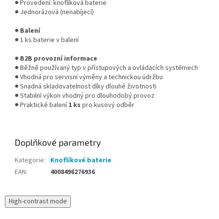
● Provedení: knoflíková baterie
● Jednorázová (nenabíjecí)
●
Balení
● 1 ks baterie v balení
●
B2B provozní informace
● Běžně používaný typ v přístupových a ovládacích systémech
● Vhodná pro servisní výměny a technickou údržbu
● Snadná skladovatelnost díky dlouhé životnosti
● Stabilní výkon vhodný pro dlouhodobý provoz
● Praktické balení
1 ks
pro kusový odběr
Doplňkové parametry
Kategorie
:
Knoflíkové baterie
EAN
:
4008496276936
High-contrast mode