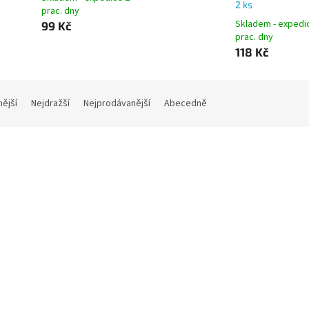
2 ks
prac. dny
Skladem - expedi
99 Kč
prac. dny
118 Kč
nější
Nejdražší
Nejprodávanější
Abecedně
Novinka
sonic Red Zinc D R20RZ
VARTA Longlife D (LR20) alk