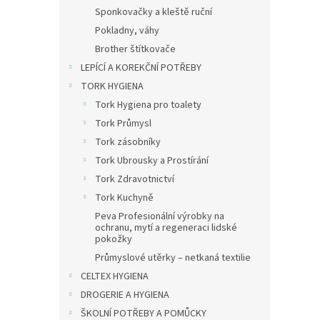
Sponkovačky a kleště ruční
Pokladny, váhy
Brother štítkovače
LEPÍCÍ A KOREKČNÍ POTŘEBY
TORK HYGIENA
Tork Hygiena pro toalety
Tork Průmysl
Tork zásobníky
Tork Ubrousky a Prostírání
Tork Zdravotnictví
Tork Kuchyně
Peva Profesionální výrobky na
ochranu, mytí a regeneraci lidské
pokožky
Průmyslové utěrky – netkaná textilie
CELTEX HYGIENA
DROGERIE A HYGIENA
ŠKOLNÍ POTŘEBY A POMŮCKY