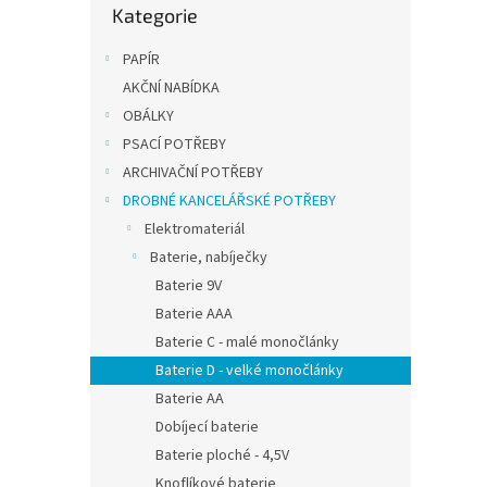
zinko
t
Kategorie
kategorie
mono
ů
PAPÍR
AKČNÍ NABÍDKA
35,54
43 
OBÁLKY
PSACÍ POTŘEBY
Zinkov
ARCHIVAČNÍ POTŘEBY
veliko
DROBNÉ KANCELÁŘSKÉ POTŘEBY
nízkou
školác
Elektromateriál
blistr
Baterie, nabíječky
Baterie 9V
Baterie AAA
Baterie C - malé monočlánky
Baterie D - velké monočlánky
Baterie AA
Dobíjecí baterie
Baterie ploché - 4,5V
Knoflíkové baterie