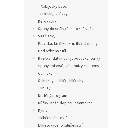
Pana
Nabíječky baterií
alkal
mono
Žárovky, zářivky
Děrovačky
Spony do sešívaček, rozešívače
106,61
129
Sešívačky
Pravítka, křivítka, kružítka, šablony
Alkali
Podložky na stůl
veliko
Razítka, datumovky, podušky, barvy
zaříze
náročn
Spony spisové, zásobníky na spony
dodáva
Gumičky
Schránky na klíče, klíčenky
Tubusy
Drátěný program
Nůžky, nože dopisní, zalamovací
Dymo
Zvlhčovače prstů
Etiketovače, příslušenství