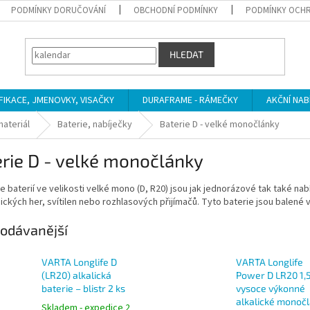
PODMÍNKY DORUČOVÁNÍ
OBCHODNÍ PODMÍNKY
PODMÍNKY OCHR
HLEDAT
IFIKACE, JMENOVKY, VISAČKY
DURAFRAME - RÁMEČKY
AKČNÍ NAB
materiál
Baterie, nabíječky
Baterie D - velké monočlánky
rie D - velké monočlánky
e baterií ve velikosti velké mono (D, R20) jsou jak jednorázové tak také nab
ických her, svítilen nebo rozhlasových přijímačů. Tyto baterie jsou balené 
odávanější
VARTA Longlife D
VARTA Longlife
(LR20) alkalická
Power D LR20 1,5
baterie – blistr 2 ks
vysoce výkonné
alkalické monočl
Skladem - expedice 2