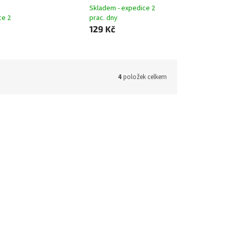
Skladem - expedice 2
ce 2
prac. dny
129 Kč
4
položek celkem
alická
VARTA Longlife Power D LR20 1,5 V