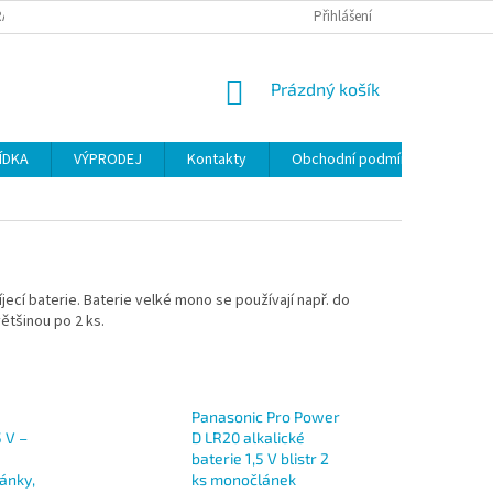
ANY OSOBNÍCH ÚDAJŮ
Přihlášení
NÁKUPNÍ
Prázdný košík
KOŠÍK
ÍDKA
VÝPRODEJ
Kontakty
Obchodní podmínky
íjecí baterie. Baterie velké mono se používají např. do
většinou po 2 ks.
Panasonic Pro Power
 V –
D LR20 alkalické
baterie 1,5 V blistr 2
ánky,
ks monočlánek