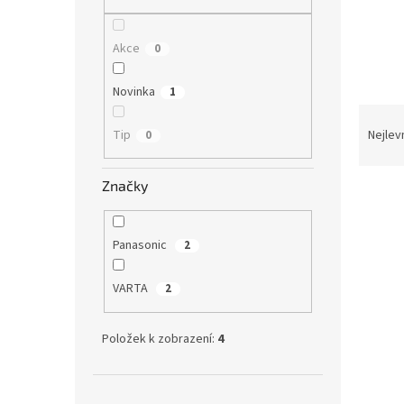
n
e
l
Akce
0
Novinka
1
Ř
a
Tip
Nejlev
0
z
e
Značky
V
n
ý
í
p
p
Panasonic
2
i
r
s
o
VARTA
2
p
d
r
u
o
k
Položek k zobrazení:
4
d
t
u
ů
Pana
k
Přeskočit