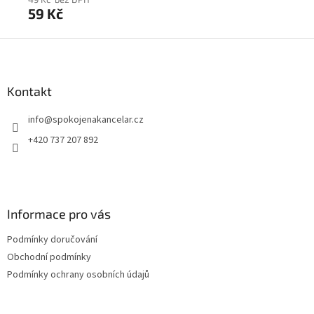
59 Kč
9
Z
á
p
a
Kontakt
t
info
@
spokojenakancelar.cz
í
+420 737 207 892
Informace pro vás
Podmínky doručování
Obchodní podmínky
Podmínky ochrany osobních údajů