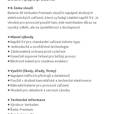
●
K čemu slouží
Baterie 9V Verbatim Premium slouží k napájení drobných
elektronických zařízení, která vyžadují stabilní napětí 9 V. Je
vhodná pro provozní použití tam, kde není kladen důraz na
vysoký odběr, ale na spolehlivost a dostupnost.
●
Hlavní výhody
● Napětí 9 V pro standardní zařízení tohoto typu
● Jednoduchá a osvědčená technologie
● Zdokonalená ochrana proti vytečení
● Finančně úsporné řešení pro běžný provoz
● Blistrové balení pro snadnou evidenci
●
Využití (školy, úřady, firmy)
● Napájení měřicích přístrojů a detektorů
● Použití v drobné kancelářské a technické elektronice
● Náhradní baterie pro provozní zařízení
● Vhodné pro skladové a servisní zásoby
●
Technické informace
● Výrobce:
Verbatim
● Řada: Premium