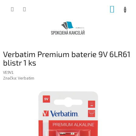
Přejít
NÁKUP
na
obsah
KOŠÍK
Verbatim Premium baterie 9V 6LR61
blistr 1 ks
VE9V1
Značka:
Verbatim