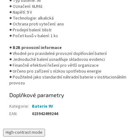
● Typ baterie: 9V
● Označení: 6LR61
● Napětí: 9 V
● Technologie: alkalická
● Ochrana proti vytečení: ano
● Prodejní balení: blistr
● Počet kusů v balení: 1 ks
●
B2B provozní informace
● Vhodné pro pravidelné provozní doplňování baterií
● Jednoduché balení usnadňuje skladovou evidenci
● Finančně efektivní řešení pro větší organizace
● Určeno pro zařízení s nízkou spotřebou energie
● Použitelné jako standardní náhradní baterie v institucionálním
provozu
Doplňkové parametry
Kategorie
:
Baterie 9V
EAN
:
023942499244
High-contrast mode