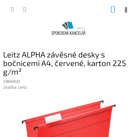
Přejít
NÁKUP
na
obsah
KOŠÍK
Leitz ALPHA závěsné desky s
bočnicemi A4, červené, karton 225
g/m²
19860025
Značka:
Leitz