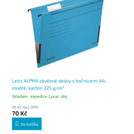
e
Leitz ALPHA závěsné desky s bočnicemi A4,
Du
modré, karton 225 g/m²
s 
Skladem - expedice 2 prac. dny
Skl
58 Kč bez DPH
74
70 Kč
8
Do košíku