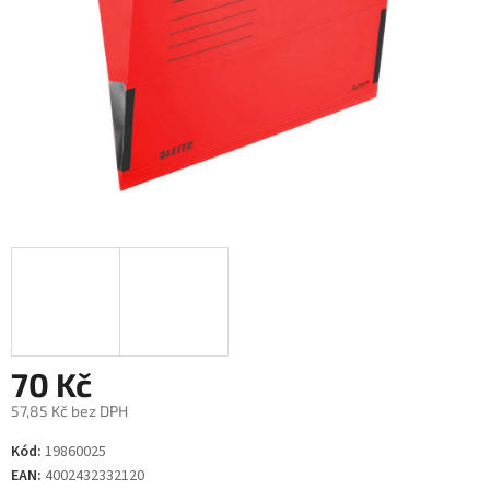
70 Kč
57,85 Kč bez DPH
Měrná
Kód:
19860025
cena:
EAN:
4002432332120