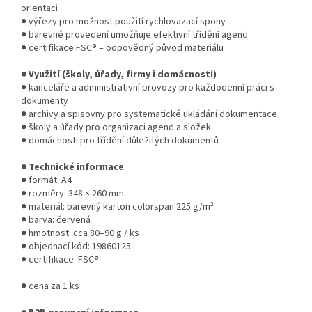
orientaci
● výřezy pro možnost použití rychlovazací spony
● barevné provedení umožňuje efektivní třídění agend
● certifikace FSC® – odpovědný původ materiálu
● Využití (školy, úřady, firmy i domácnosti)
● kanceláře a administrativní provozy pro každodenní práci s
dokumenty
● archivy a spisovny pro systematické ukládání dokumentace
● školy a úřady pro organizaci agend a složek
● domácnosti pro třídění důležitých dokumentů
● Technické informace
● formát: A4
● rozměry: 348 × 260 mm
● materiál: barevný karton colorspan 225 g/m²
● barva: červená
● hmotnost: cca 80–90 g / ks
● objednací kód: 19860125
● certifikace: FSC®
● cena za 1 ks