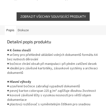
225 g/m² a pevné závěsné lišty
provedení z kartonu 225 g/m² a
zajišťují spolehlivé použití v...
pevné lišty zajišťují spolehlivé
použití v...
ZOBRAZIT VŠECHNY SOUVISEJÍCÍ PRODUKTY
Popis
Diskuze
Detailní popis produktu
● K čemu slouží
● určeny pro přehledné ukládání volných dokumentů formátu A4
bez nutnosti děrování
● bočnice chrání obsah při manipulaci i při plném zatížení desek
● ideální pro závěsné kartotéky, zásuvkové systémy a archivaci
dokumentů
● Hlavní výhody
● uzavřené bočnice zabraňují vypadnutí dokumentů
● pevný karton colorspan 225 g/m² zajišťuje dlouhou životnost
● kovové závěsné lišty s vysokou nosností pro větší objem
dokumentace
● plastový rozlišovač s vyměnitelným štítkem pro snadnou