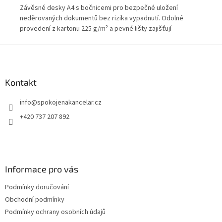
o
Závěsné desky A4 s bočnicemi pro bezpečné uložení
Vys
né
neděrovaných dokumentů bez rizika vypadnutí. Odolné
boč
 v
provedení z kartonu 225 g/m² a pevné lišty zajišťují
obj
spolehlivé použití v kancelářích i archivech. Ideální pro
dní
Z
přehlednou organizaci dokumentace ve firemním provozu.
á
p
a
Kontakt
t
info
@
spokojenakancelar.cz
í
+420 737 207 892
Informace pro vás
Podmínky doručování
Obchodní podmínky
Podmínky ochrany osobních údajů