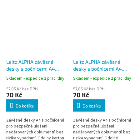
Leitz ALPHA závěsné
Leitz ALPHA závěsné
desky s bočnicemi A4,
desky s bočnicemi A4,
žluté, karton 225 g/m²
modré, karton 225 g/m²
Skladem - expedice 2 prac. dny
Skladem - expedice 2 prac. dny
57,85 Kč bez DPH
57,85 Kč bez DPH
70 Kč
70 Kč
Do košíku
Do košíku
Závěsné desky A4 s bočnicemi
Závěsné desky A4 s bočnicemi
pro bezpečné uložení
pro bezpečné uložení
neděrovaných dokumentů bez
neděrovaných dokumentů bez
rizika vypadnutí. Odolný karton
rizika vypadnutí. Odolné