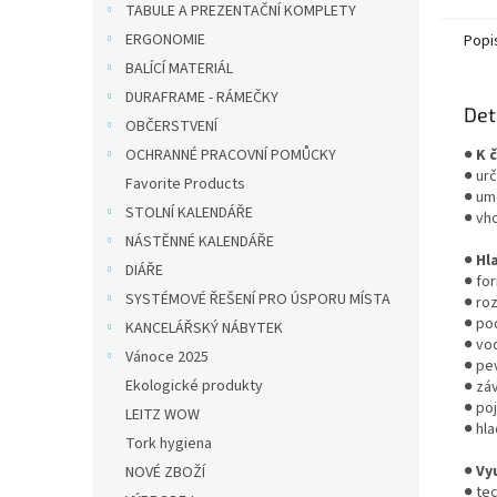
TABULE A PREZENTAČNÍ KOMPLETY
provoz
ERGONOMIE
Popi
BALÍCÍ MATERIÁL
DURAFRAME - RÁMEČKY
Det
OBČERSTVENÍ
OCHRANNÉ PRACOVNÍ POMŮCKY
●
K 
● ur
Favorite Products
● um
STOLNÍ KALENDÁŘE
● vh
NÁSTĚNNÉ KALENDÁŘE
●
Hl
DIÁŘE
● for
SYSTÉMOVÉ ŘEŠENÍ PRO ÚSPORU MÍSTA
● ro
● po
KANCELÁŘSKÝ NÁBYTEK
● vo
Vánoce 2025
● pe
Ekologické produkty
● zá
● poj
LEITZ WOW
● hl
Tork hygiena
●
Vyu
NOVÉ ZBOŽÍ
● te