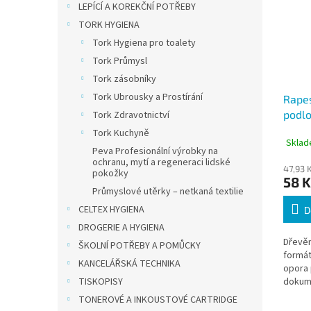
LEPÍCÍ A KOREKČNÍ POTŘEBY
TORK HYGIENA
Tork Hygiena pro toalety
Tork Průmysl
Tork zásobníky
Tork Ubrousky a Prostírání
Rape
podlo
Tork Zdravotnictví
vodě
Tork Kuchyně
Sklad
Peva Profesionální výrobky na
ochranu, mytí a regeneraci lidské
47,93 
pokožky
58 K
Průmyslové utěrky – netkaná textilie
CELTEX HYGIENA
D
DROGERIE A HYGIENA
Dřevě
ŠKOLNÍ POTŘEBY A POMŮCKY
formát
KANCELÁŘSKÁ TECHNIKA
opora 
TISKOPISY
dokume
Vhodná
TONEROVÉ A INKOUSTOVÉ CARTRIDGE
sklady