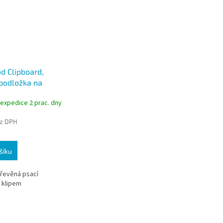
d Clipboard,
podložka na
 s klipem
 expedice 2 prac. dny
ez DPH
šíku
dřevěná psací
 klipem