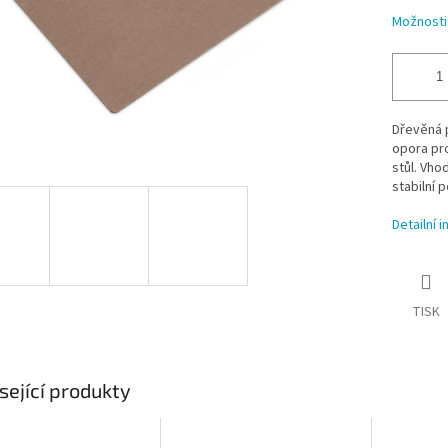
Možnosti
Dřevěná p
opora pro
stůl. Vho
stabilní 
Detailní 
TISK
sející produkty