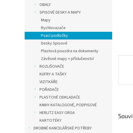
n
OBALY
e
SPISOVÉ DESKY A MAPY
l
Mapy
Rychlovazače
Psací podložky
Desky Spisové
Plastová pouzdra na dokumenty
Závěsné mapy + příslušenství
ROZLIŠOVAČE
KUFRY A TAŠKY
VIZITKÁŘE
POŘADAČE
PLASTOVÉ ODKLADAČE
KNIHY KATALOGOVÉ, PODPISOVÉ
HERLITZ EASY ORGA
Souvi
KARTOTÉKY
DROBNÉ KANCELÁŘSKÉ POTŘEBY