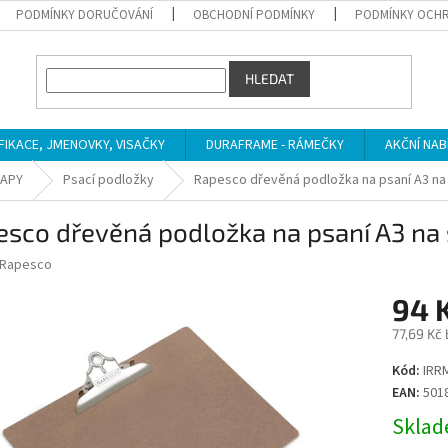
PODMÍNKY DORUČOVÁNÍ
OBCHODNÍ PODMÍNKY
PODMÍNKY OCHR
HLEDAT
IFIKACE, JMENOVKY, VISAČKY
DURAFRAME - RÁMEČKY
AKČNÍ NAB
MAPY
Psací podložky
Rapesco dřevěná podložka na psaní A3 na
sco dřevěná podložka na psaní A3 na 
Rapesco
94 
77,69 Kč
Měrná
Kód:
IRR
cena:
EAN:
501
Sklade