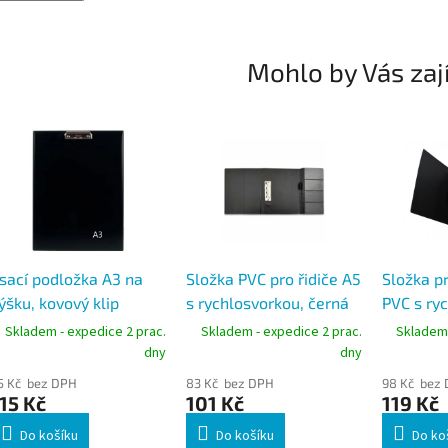
Mohlo by Vás zaj
sací podložka A3 na
Složka PVC pro řidiče A5
Složka pr
ýšku, kovový klip
s rychlosvorkou, černá
PVC s ry
ahoře
černá
Skladem - expedice 2 prac.
Skladem - expedice 2 prac.
Skladem 
dny
dny
5 Kč bez DPH
83 Kč bez DPH
98 Kč bez
15 Kč
101 Kč
119 Kč
Do košíku
Do košíku
Do ko