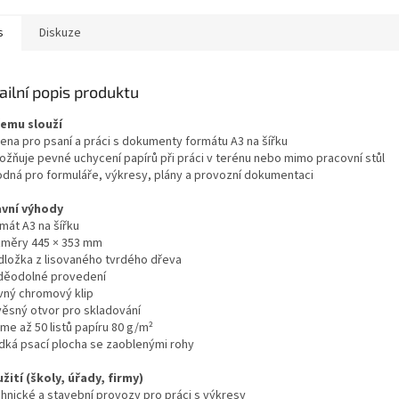
y,...
s
Diskuze
ailní popis produktu
čemu slouží
čena pro psaní a práci s dokumenty formátu A3 na šířku
ožňuje pevné uchycení papírů při práci v terénu nebo mimo pracovní stůl
odná pro formuláře, výkresy, plány a provozní dokumentaci
avní výhody
mát A3 na šířku
změry 445 × 353 mm
dložka z lisovaného tvrdého dřeva
děodolné provedení
vný chromový klip
věsný otvor pro skladování
me až 50 listů papíru 80 g/m²
adká psací plocha se zaoblenými rohy
žití (školy, úřady, firmy)
chnické a stavební provozy pro práci s výkresy