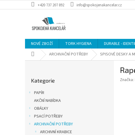
Přejít
+420 737 207 892
info@spokojenakancelar.cz
na
obsah
NOVÉ ZBOŽÍ
TORK HYGIENA
DURABLE - IDENT
Domů
ARCHIVAČNÍ POTŘEBY
SPISOVÉ DESKY A 
P
Rape
o
Přeskočit
s
Značka:
Kategorie
kategorie
t
r
PAPÍR
a
AKČNÍ NABÍDKA
n
OBÁLKY
n
í
PSACÍ POTŘEBY
p
ARCHIVAČNÍ POTŘEBY
a
ARCHIVNÍ KRABICE