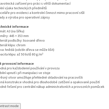
ravotnická zařízení pro práci s větší dokumentací
olní výuka technických předmětů
celáře pro evidenci a kontrolní činnost mimo pracovní stůl
lady a výroba pro operativní zápisy
chnické informace
mát: A3 (na šířku)
změry: 445 × 353 mm
teriál podložky: lisované dřevo
eriál klipu: chrom
va: hnědá (odstín dřeva se může lišit)
acita klipu: až 50 listů 80 g/m²
B provozní informace
odná pro každodenní používání v provozu
bilní upnutí i při manipulaci ve stoje
věsný otvor umožňuje přehledné skladování na pracovišti
vná konstrukce vhodná pro dlouhodobé zatížení a opakované použití
odné řešení pro centrální nákup administrativních a provozních pomůcek
ontrast mode