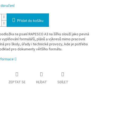
 doručení
Přidat do košíku
odložka na psaní RAPESCO A3 na šířku slouží jako pevná
 vyplňování formulářů, plánů a výkresů mimo pracovní
dná pro školy, úřady i technické provozy, kde je potřeba
podklad pro dokumenty většího formátu.
informace
ZEPTAT SE
HLÍDAT
SDÍLET