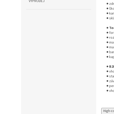
VÝPRODEJ
● zd
● šk
● kan
● sk
●
Te
● for
● ro
● ma
● mat
● bar
● kap
●
B2
● vh
● sta
● zá
● pe
● vh
High-c