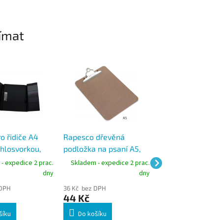
ímat
o řidiče A4
Rapesco dřevěná
Rapesco dřevěn
chlosvorkou,
podložka na psaní A5,
podložka na psan
voděodolná
voděodolná
- expedice 2 prac.
Skladem - expedice 2 prac.
Skladem - expedic
dny
dny
 DPH
36 Kč bez DPH
48 Kč bez DPH
44 Kč
58 Kč
šíku
Do košíku
Do košíku