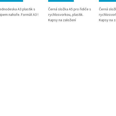
ednodeska A3 plastik s
Černá složka A5 pro řidiče s
Černá složk
lipem nahoře. Formát A3 !
rychlosvorkou, plastik.
rychlosvork
Kapsy na založení
Kapsy na z
dokumentů, kapsy na vizitky,
dokumentů,
platební karty
platební ka