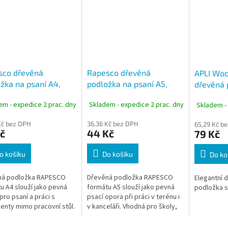
sco dřevěná
Rapesco dřevěná
APLI Woo
žka na psaní A4,
podložka na psaní A5,
dřevěná 
odolná
voděodolná
psaní A4
em - expedice 2 prac. dny
Skladem - expedice 2 prac. dny
Skladem -
Kč bez DPH
36,36 Kč bez DPH
65,29 Kč b
č
44 Kč
79 Kč
o košíku
Do košíku
Do ko
ná podložka RAPESCO
Dřevěná podložka RAPESCO
Elegantní 
u A4 slouží jako pevná
formátu A5 slouží jako pevná
podložka s
pro psaní a práci s
psací opora při práci v terénu i
nty mimo pracovní stůl.
v kanceláři. Vhodná pro školy,
 pro školy, úřady,
úřady a firmy, kde je potřeba
, zdravotnická zařízení i
stabilní podklad pro...