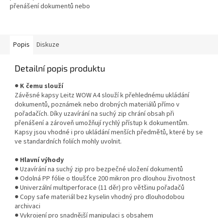
přenášení dokumentů nebo
drobných předmětů. Odolná PP
fólie chrání obsah před
poškozením a...
Popis
Diskuze
Detailní popis produktu
●
K čemu slouží
Závěsné kapsy Leitz WOW A4 slouží k přehlednému ukládání
dokumentů, poznámek nebo drobných materiálů přímo v
pořadačích. Díky uzavírání na suchý zip chrání obsah při
přenášení a zároveň umožňují rychlý přístup k dokumentům.
Kapsy jsou vhodné i pro ukládání menších předmětů, které by se
ve standardních foliích mohly uvolnit.
●
Hlavní výhody
● Uzavírání na suchý zip pro bezpečné uložení dokumentů
● Odolná PP fólie o tloušťce 200 mikron pro dlouhou životnost
● Univerzální multiperforace (11 děr) pro většinu pořadačů
● Copy safe materiál bez kyselin vhodný pro dlouhodobou
archivaci
● Vykrojení pro snadnější manipulaci s obsahem