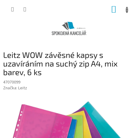
Přejít
NÁKUP
na
obsah
KOŠÍK
Leitz WOW závěsné kapsy s
uzavíráním na suchý zip A4, mix
barev, 6 ks
47070099
Značka:
Leitz