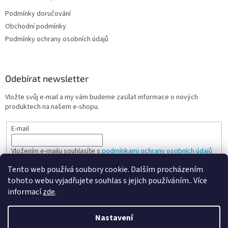
Podmínky doručování
Obchodní podmínky
Podmínky ochrany osobních údajů
Odebírat newsletter
Vložte svůj e-mail a my vám budeme zasílat informace o nových
produktech na našem e-shopu.
E-mail
Vložením e-mailu souhlasíte s
podmínkami ochrany osobních údajů
Tento web používá soubory cookie. Dalším procházením
PŘIHLÁSIT SE
tohoto webu vyjadřujete souhlas s jejich používáním.. Více
informací
zde
.
Nastavení
Vytvořil Shoptet