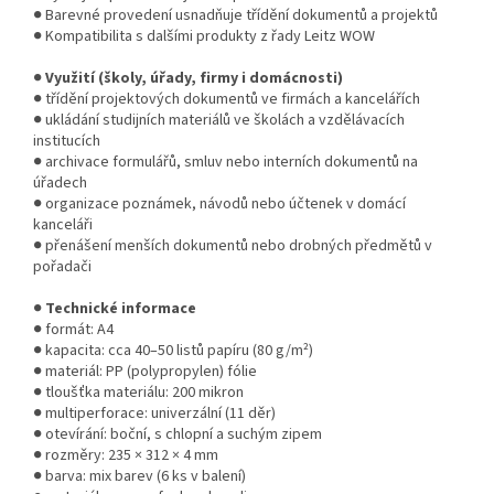
● Barevné provedení usnadňuje třídění dokumentů a projektů
● Kompatibilita s dalšími produkty z řady Leitz WOW
●
Využití (školy, úřady, firmy i domácnosti)
● třídění projektových dokumentů ve firmách a kancelářích
● ukládání studijních materiálů ve školách a vzdělávacích
institucích
● archivace formulářů, smluv nebo interních dokumentů na
úřadech
● organizace poznámek, návodů nebo účtenek v domácí
kanceláři
● přenášení menších dokumentů nebo drobných předmětů v
pořadači
●
Technické informace
● formát: A4
● kapacita: cca 40–50 listů papíru (80 g/m²)
● materiál: PP (polypropylen) fólie
● tloušťka materiálu: 200 mikron
● multiperforace: univerzální (11 děr)
● otevírání: boční, s chlopní a suchým zipem
● rozměry: 235 × 312 × 4 mm
● barva: mix barev (6 ks v balení)