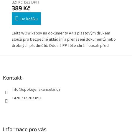
321 Kč bez DPH
35
389 Kč
4
Do košíku
Leitz WOW kapsy na dokumenty A4 s plastovým drukem
Des
tu
slouží pro bezpečné ukládání a přenášení dokumentů nebo
ulo
drobných předmětů. Odolná PP fólie chrání obsah před
Kon
poškozením a uzavírání na cvoček zabraňuje vypadnutí
umo
Z
dokumentů při manipulaci. Barevný mix z řady Leitz WOW
vys
á
usnadňuje organizaci dokumentů podle projektů nebo úkolů.
org
p
a
Kontakt
t
info
@
spokojenakancelar.cz
í
+420 737 207 892
Informace pro vás