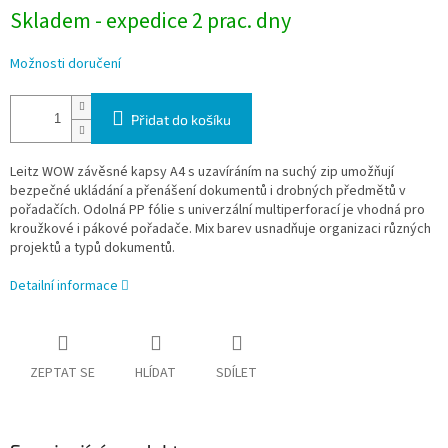
Skladem - expedice 2 prac. dny
Možnosti doručení
Přidat do košíku
Leitz WOW závěsné kapsy A4 s uzavíráním na suchý zip umožňují
bezpečné ukládání a přenášení dokumentů i drobných předmětů v
pořadačích. Odolná PP fólie s univerzální multiperforací je vhodná pro
kroužkové i pákové pořadače. Mix barev usnadňuje organizaci různých
projektů a typů dokumentů.
Detailní informace
ZEPTAT SE
HLÍDAT
SDÍLET