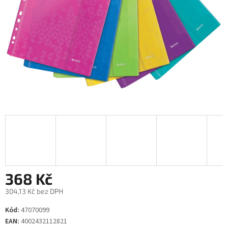
368 Kč
304,13 Kč bez DPH
Měrná
Kód:
47070099
cena:
EAN:
4002432112821