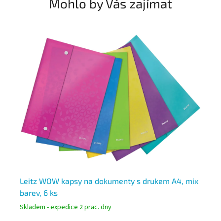
Mohlo by Vás zajímat
N
Leitz WOW kapsy na dokumenty s drukem A4, mix
Vi
barev, 6 ks
ka
Skladem - expedice 2 prac. dny
Skl