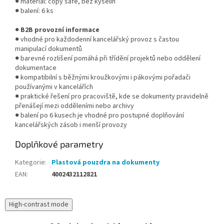
● materiál: copy safe, bez kyselin
● balení: 6 ks
●
B2B provozní informace
● vhodné pro každodenní kancelářský provoz s častou
manipulací dokumentů
● barevné rozlišení pomáhá při třídění projektů nebo oddělení
dokumentace
● kompatibilní s běžnými kroužkovými i pákovými pořadači
používanými v kancelářích
● praktické řešení pro pracoviště, kde se dokumenty pravidelně
přenášejí mezi odděleními nebo archivy
● balení po 6 kusech je vhodné pro postupné doplňování
kancelářských zásob i menší provozy
Doplňkové parametry
Kategorie
:
Plastová pouzdra na dokumenty
EAN
:
4002432112821
High-contrast mode