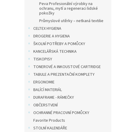
4kro
Peva Profesionální výrobky na
ochranu, mytí a regeneraci lidské
bílý
pokožky
Průmyslové utěrky – netkaná textilie
114,88
CELTEX HYGIENA
139
DROGERIE A HYGIENA
ŠKOLNÍ POTŘEBY A POMŮCKY
ESSEL
A4 je 
KANCELÁŘSKÁ TECHNIKA
přední
TISKOPISY
přizpů
TONEROVÉ A INKOUSTOVÉ CARTRIDGE
vhodný
TABULE A PREZENTAČNÍ KOMPLETY
ERGONOMIE
BALÍCÍ MATERIÁL
DURAFRAME - RÁMEČKY
OBČERSTVENÍ
OCHRANNÉ PRACOVNÍ POMŮCKY
Favorite Products
STOLNÍ KALENDÁŘE