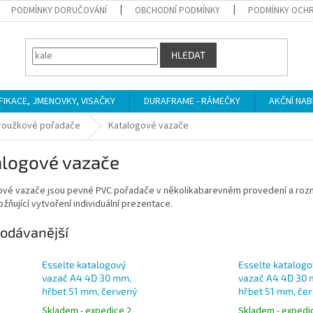
PODMÍNKY DORUČOVÁNÍ
OBCHODNÍ PODMÍNKY
PODMÍNKY OCHR
HLEDAT
IFIKACE, JMENOVKY, VISAČKY
DURAFRAME - RÁMEČKY
AKČNÍ NAB
roužkové pořadače
Katalogové vazače
alogové vazače
ové vazače jsou pevné PVC pořadače v několikabarevném provedení a rozm
možňující vytvoření individuální prezentace.
odávanější
Esselte katalogový
Esselte katalogo
vazač A4 4D 30 mm,
vazač A4 4D 30 
hřbet 51 mm, červený
hřbet 51 mm, če
Skladem - expedice 2
Skladem - expedi