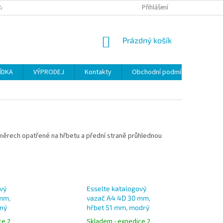
ANY OSOBNÍCH ÚDAJŮ
Přihlášení
NÁKUPNÍ
Prázdný košík
KOŠÍK
ÍDKA
VÝPRODEJ
Kontakty
Obchodní podmínky
ěrech opatřené na hřbetu a přední straně průhlednou
vý
Esselte katalogový
mm,
vazač A4 4D 30 mm,
rný
hřbet 51 mm, modrý
ce 2
Skladem - expedice 2