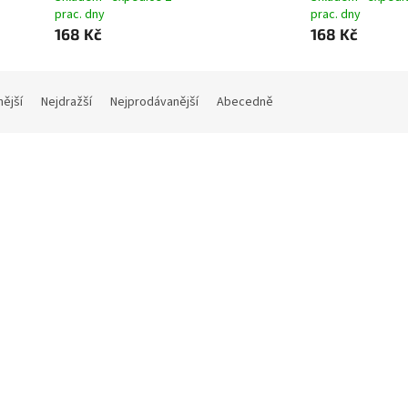
prac. dny
prac. dny
168 Kč
168 Kč
nější
Nejdražší
Nejprodávanější
Abecedně
logový vazač PERSONAL 4
Katalogový vazač PERSONAL
kový typ D15, hřbet 3 cm
kroužkový typ D20, hřbet 3.