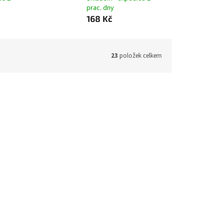
prac. dny
168 Kč
23
položek celkem
 4
Katalogový vazač PERSONAL 4
5 cm
kroužkový typ D25, hřbet 4 cm