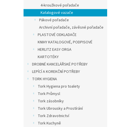
4-kroužkové pořadače
Katalogové vazače
Pákové pořadače
95,04
115 
Archivní pořadače, závěsné pořadače
PLASTOVÉ ODKLADAČE
PVC po
KNIHY KATALOGOVÉ, PODPISOVÉ
hřbet 
propa
HERLITZ EASY ORGA
mechan
KARTOTÉKY
40% v
DROBNÉ KANCELÁŘSKÉ POTŘEBY
LEPÍCÍ A KOREKČNÍ POTŘEBY
TORK HYGIENA
Tork Hygiena pro toalety
Tork Průmysl
Tork zásobníky
Tork Ubrousky a Prostírání
Tork Zdravotnictví
Tork Kuchyně
ESSE