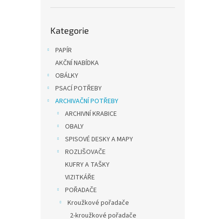
Přeskočit
91,74 
Kategorie
kategorie
111 
PAPÍR
PVC po
AKČNÍ NABÍDKA
hřbet 
propa
OBÁLKY
mechan
PSACÍ POTŘEBY
40% ví
ARCHIVAČNÍ POTŘEBY
ARCHIVNÍ KRABICE
OBALY
SPISOVÉ DESKY A MAPY
ROZLIŠOVAČE
KUFRY A TAŠKY
VIZITKÁŘE
POŘADAČE
Kata
Kroužkové pořadače
krouž
2-kroužkové pořadače