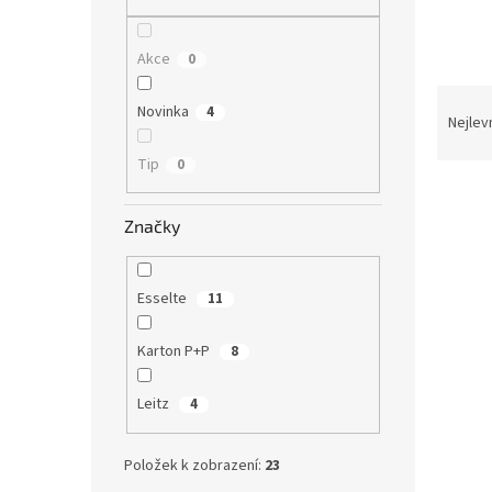
n
e
l
Akce
0
Ř
Novinka
4
a
Nejlev
z
Tip
0
e
V
n
ý
í
Značky
p
p
i
r
s
o
Esselte
11
p
d
r
u
Karton P+P
8
o
k
d
t
Leitz
4
u
ů
Kata
k
krouž
t
Položek k zobrazení:
23
ů