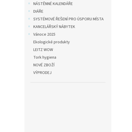
Kata
NÁSTĚNNÉ KALENDÁŘE
mm, 
DIÁŘE
SYSTÉMOVÉ ŘEŠENÍ PRO ÚSPORU MÍSTA
KANCELÁŘSKÝ NÁBYTEK
130,5
Vánoce 2025
158
Ekologické produkty
LEITZ WOW
Prezen
Tork hygiena
kroužk
hřbetn
NOVÉ ZBOŽÍ
VÝPRODEJ
Novi