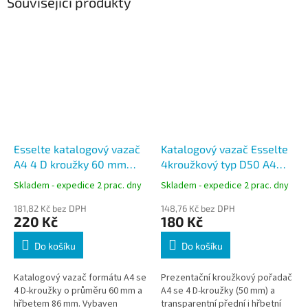
Související produkty
Esselte katalogový vazač
Katalogový vazač Esselte
A4 4 D kroužky 60 mm
4kroužkový typ D50 A4
hřbet 86 mm bílý
hřbet 77 mm bílý
Skladem - expedice 2 prac. dny
Skladem - expedice 2 prac. dny
181,82 Kč bez DPH
148,76 Kč bez DPH
220 Kč
180 Kč
Do košíku
Do košíku
Katalogový vazač formátu A4 se
Prezentační kroužkový pořadač
4 D-kroužky o průměru 60 mm a
A4 se 4 D-kroužky (50 mm) a
hřbetem 86 mm. Vybaven
transparentní přední i hřbetní