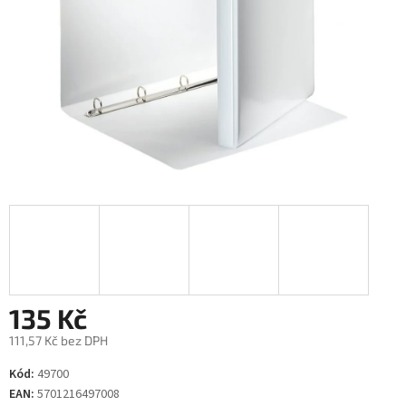
135 Kč
111,57 Kč bez DPH
Měrná
Kód:
49700
cena:
EAN:
5701216497008