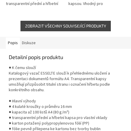
transparentní přední a hřbetní
kapsou. Vhodný pro
kapsou pro vlastní vložení titulní
prezentace, ceníky a manuály.
strany. Vhodný pro...
ZOBRAZIT VŠECHNY SOUVISEJÍCÍ PRODUKTY
Popis
Diskuze
Detailní popis produktu
● K čemu slouží
Katalogový vazač ESSELTE slouží k přehlednému uložení a
prezentaci dokumentů formátu A4. Transparentní kapsy
umožňují přizpůsobit titulní stranu i označení hřbetu podle
konkrétního obsahu.
● Hlavní výhody
● 4 kulaté kroužky o průměru 16 mm
● kapacita až 100 listů A4 (80 g/m²)
● transparentní přední a hřbetní kapsa pro vlastní vklady
● karton potažený polypropylenovou fólií (PP)
● fólie pevně přilepena ke kartonu bez tvorby bublin