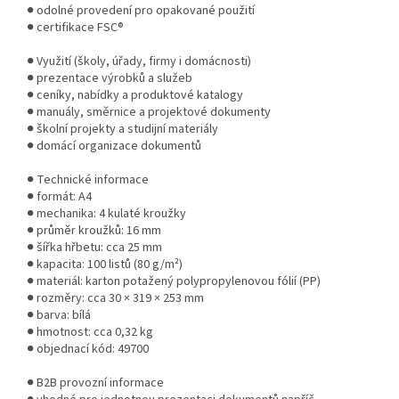
● odolné provedení pro opakované použití
● certifikace FSC®
● Využití (školy, úřady, firmy i domácnosti)
● prezentace výrobků a služeb
● ceníky, nabídky a produktové katalogy
● manuály, směrnice a projektové dokumenty
● školní projekty a studijní materiály
● domácí organizace dokumentů
● Technické informace
● formát: A4
● mechanika: 4 kulaté kroužky
● průměr kroužků: 16 mm
● šířka hřbetu: cca 25 mm
● kapacita: 100 listů (80 g/m²)
● materiál: karton potažený polypropylenovou fólií (PP)
● rozměry: cca 30 × 319 × 253 mm
● barva: bílá
● hmotnost: cca 0,32 kg
● objednací kód: 49700
● B2B provozní informace