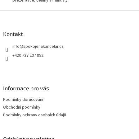
prezentace, ceníky a manuály.
při
cen
Z
á
p
a
Kontakt
t
info
@
spokojenakancelar.cz
í
+420 737 207 892
Informace pro vás
Podmínky doručování
Obchodní podmínky
Podmínky ochrany osobních údajů
Odebírat newsletter