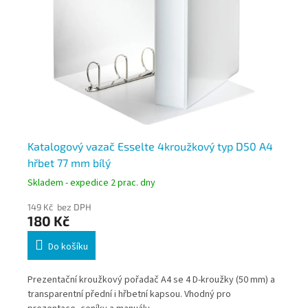
65
Katalogový vazač Esselte 4kroužkový typ D50 A4
ES
hřbet 77 mm bílý
hř
Skladem - expedice 2 prac. dny
Skl
149 Kč bez DPH
115
180 Kč
13
Do košíku
,
Prezentační kroužkový pořadač A4 se 4 D-kroužky (50 mm) a
ESS
ů,
transparentní přední i hřbetní kapsou. Vhodný pro
poř