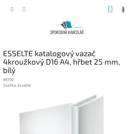
Přejít
NÁKUP
na
obsah
KOŠÍK
ESSELTE katalogový vazač
4kroužkový D16 A4, hřbet 25 mm,
bílý
49700
Značka:
Esselte