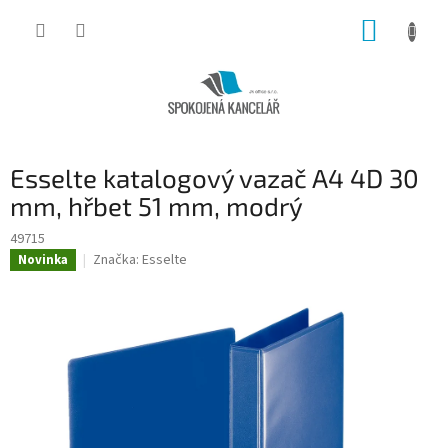
Přejít
NÁKUP
na
obsah
KOŠÍK
Esselte katalogový vazač A4 4D 30
mm, hřbet 51 mm, modrý
49715
Značka:
Esselte
Novinka