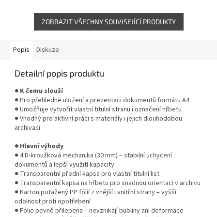
vhodný pro prezentace, ceníky
strany. Vhodný pro...
a manuály s...
ZOBRAZIT VŠECHNY SOUVISEJÍCÍ PRODUKTY
Popis
Diskuze
Detailní popis produktu
● K čemu slouží
● Pro přehledné uložení a prezentaci dokumentů formátu A4
● Umožňuje vytvořit vlastní titulní stranu i označení hřbetu
● Vhodný pro aktivní práci s materiály i jejich dlouhodobou
archivaci
● Hlavní výhody
● 4 D-kroužková mechanika (30 mm) – stabilní uchycení
dokumentů a lepší využití kapacity
● Transparentní přední kapsa pro vlastní titulní list
● Transparentní kapsa na hřbetu pro snadnou orientaci v archivu
● Karton potažený PP fólií z vnější i vnitřní strany – vyšší
odolnost proti opotřebení
● Fólie pevně přilepena – nevznikají bubliny ani deformace