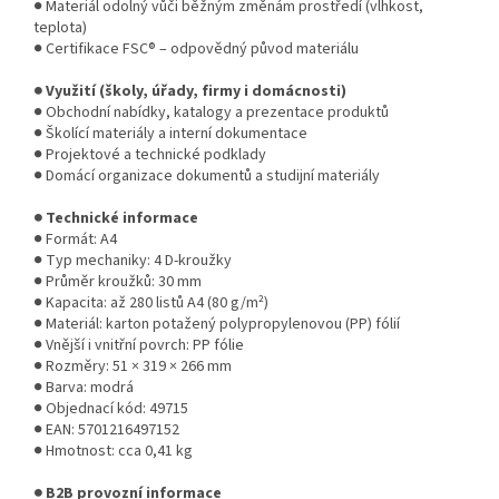
● Materiál odolný vůči běžným změnám prostředí (vlhkost,
teplota)
● Certifikace FSC® – odpovědný původ materiálu
● Využití (školy, úřady, firmy i domácnosti)
● Obchodní nabídky, katalogy a prezentace produktů
● Školící materiály a interní dokumentace
● Projektové a technické podklady
● Domácí organizace dokumentů a studijní materiály
● Technické informace
● Formát: A4
● Typ mechaniky: 4 D-kroužky
● Průměr kroužků: 30 mm
● Kapacita: až 280 listů A4 (80 g/m²)
● Materiál: karton potažený polypropylenovou (PP) fólií
● Vnější i vnitřní povrch: PP fólie
● Rozměry: 51 × 319 × 266 mm
● Barva: modrá
● Objednací kód: 49715
● EAN: 5701216497152
● Hmotnost: cca 0,41 kg
● B2B provozní informace