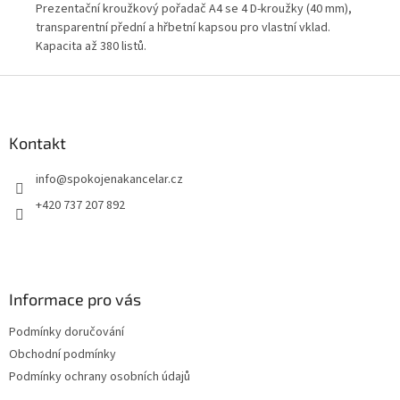
ční
Prezentační kroužkový pořadač A4 se 4 D-kroužky (40 mm),
Kro
e
transparentní přední a hřbetní kapsou pro vlastní vklad.
hřb
ce,
Kapacita až 380 listů.
pre
chr
Z
pro
á
p
a
Kontakt
t
info
@
spokojenakancelar.cz
í
+420 737 207 892
Informace pro vás
Podmínky doručování
Obchodní podmínky
Podmínky ochrany osobních údajů