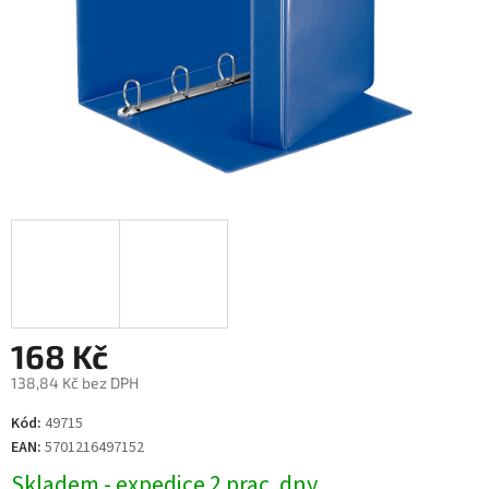
168 Kč
138,84 Kč bez DPH
Měrná
Kód:
49715
cena:
EAN:
5701216497152
Skladem - expedice 2 prac. dny