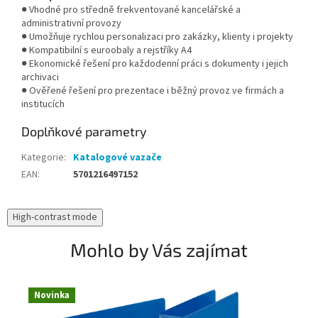
● Vhodné pro středně frekventované kancelářské a
administrativní provozy
● Umožňuje rychlou personalizaci pro zakázky, klienty i projekty
● Kompatibilní s euroobaly a rejstříky A4
● Ekonomické řešení pro každodenní práci s dokumenty i jejich
archivaci
● Ověřené řešení pro prezentace i běžný provoz ve firmách a
institucích
Doplňkové parametry
Kategorie
:
Katalogové vazače
EAN
:
5701216497152
High-contrast mode
Mohlo by Vás zajímat
Novinka
N