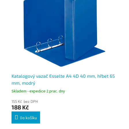
Katalogový vazač Esselte A4 4D 40 mm, hřbet 65
Es
mm, modrý
mm
Skladem - expedice 2 prac. dny
Skl
155 Kč bez DPH
139
188 Kč
16
Do košíku