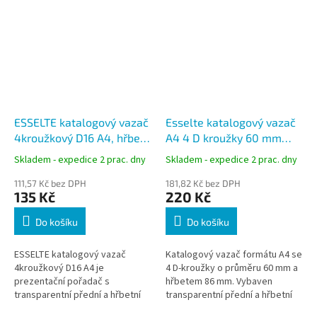
ESSELTE katalogový vazač
Esselte katalogový vazač
4kroužkový D16 A4, hřbet
A4 4 D kroužky 60 mm
25 mm, bílý
hřbet 86 mm bílý
Skladem - expedice 2 prac. dny
Skladem - expedice 2 prac. dny
111,57 Kč bez DPH
181,82 Kč bez DPH
135 Kč
220 Kč
Do košíku
Do košíku
ESSELTE katalogový vazač
Katalogový vazač formátu A4 se
4kroužkový D16 A4 je
4 D-kroužky o průměru 60 mm a
prezentační pořadač s
hřbetem 86 mm. Vybaven
transparentní přední a hřbetní
transparentní přední a hřbetní
kapsou pro vlastní titulní list. Je
kapsou pro vlastní vložení titulní