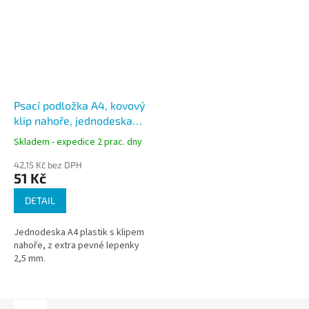
Psací podložka A4, kovový
klip nahoře, jednodeska
plastik
Skladem - expedice 2 prac. dny
42,15 Kč bez DPH
51 Kč
DETAIL
Jednodeska A4 plastik s klipem
nahoře, z extra pevné lepenky
2,5 mm.