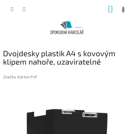
Přejít
NÁKUP
na
obsah
KOŠÍK
Dvojdesky plastik A4 s kovovým
klipem nahoře, uzaviratelné
Značka:
Karton P+P