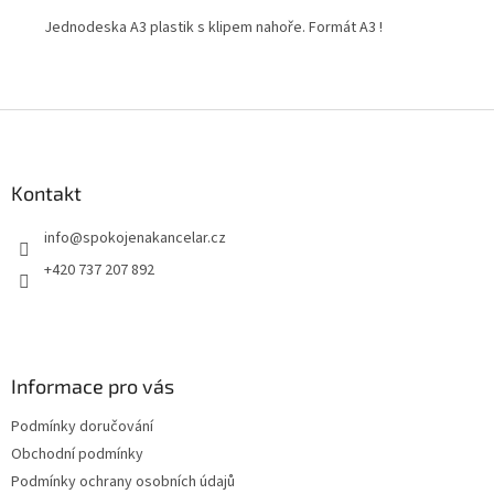
Jednodeska A3 plastik s klipem nahoře. Formát A3 !
Ele
Z
á
p
a
Kontakt
t
info
@
spokojenakancelar.cz
í
+420 737 207 892
Informace pro vás
Podmínky doručování
Obchodní podmínky
Podmínky ochrany osobních údajů