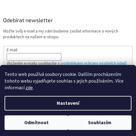
Odebírat newsletter
Vložte svůj e-mail a my vám budeme zasílat informace o nových
produktech na našem e-shopu.
E-mail
Vložením e-mailu souhlasíte s
podmínkami ochrany osobních údajů
Tento web používá soubory cookie. Dalším procházením
PŘIHLÁSIT SE
tohoto webu vyjadřujete souhlas s jejich používáním.. Více
informací
zde
.
Nastavení
Vytvořil Shoptet
Odmítnout
Souhlasím
Copyright 2026
Spokojená kancelář
. Všechna práva vyhrazena.