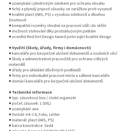
● uzamykání cylindrickým zámkem pro ochranu obsahu
● tichý a plynulý pojezd zásuvky se zarážkou proti vysunutí
● kvalitní plast (ABS, PS) s vysokou odolností a dlouhou
životností
● kompaktní rozměry vhodné na pracovní stůl i do skříní
● možnost stohování díky protiskluzovým patkám
● ocenění Red Dot Design Award potvrzující kvalitní design
● Využití (školy, úřady, firmy i domácnosti)
● kanceláře pro bezpečné uložení dokumentů a osobních věcí
● školy a administrativní pracoviště pro ochranu citlivých
materiálů
● úřady pro ukládání důvěrných podkladů
● firmy pro individuální pracovní místa a sdílené kanceláře
● domácí kanceláře pro bezpečné uložení dokumentů
● Technické informace
● typ: zásuvkový box / stolní organizér
● počet zásuvek: 1 (XXL)
● uzamykání: ano
● formát: A4–C4, Folio, Letter
● materiál: plast (ABS, PS)
● barva konstrukce: šedá