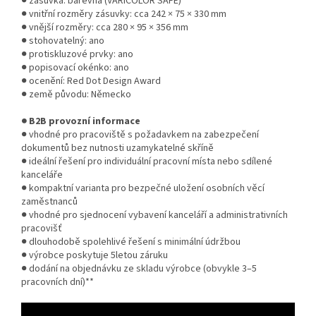
● zásuvka: barevná (VARICOLOR SAFE)
● vnitřní rozměry zásuvky: cca 242 × 75 × 330 mm
● vnější rozměry: cca 280 × 95 × 356 mm
● stohovatelný: ano
● protiskluzové prvky: ano
● popisovací okénko: ano
● ocenění: Red Dot Design Award
● země původu: Německo
● B2B provozní informace
● vhodné pro pracoviště s požadavkem na zabezpečení
dokumentů bez nutnosti uzamykatelné skříně
● ideální řešení pro individuální pracovní místa nebo sdílené
kanceláře
● kompaktní varianta pro bezpečné uložení osobních věcí
zaměstnanců
● vhodné pro sjednocení vybavení kanceláří a administrativních
pracovišť
● dlouhodobě spolehlivé řešení s minimální údržbou
● výrobce poskytuje 5letou záruku
● dodání na objednávku ze skladu výrobce (obvykle 3–5
pracovních dní)**