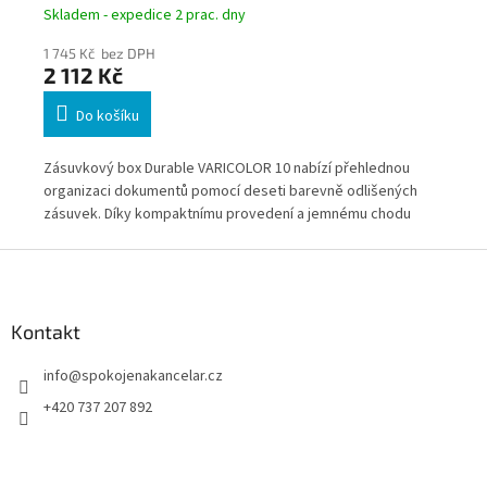
Skladem - expedice 2 prac. dny
Skl
1 745 Kč bez DPH
1 3
2 112 Kč
1 
Do košíku
Zásuvkový box Durable VARICOLOR 10 nabízí přehlednou
Zás
organizaci dokumentů pomocí deseti barevně odlišených
org
í
zásuvek. Díky kompaktnímu provedení a jemnému chodu
kom
zásuvek je ideální pro každodenní práci na pracovním stole i
pro
Z
-5
v kancelářských sestavách. * Zboží na objednávku z
Zbo
á
Německa doba dodání může být 3-5 pracovních dní
pra
p
a
Kontakt
t
info
@
spokojenakancelar.cz
í
+420 737 207 892