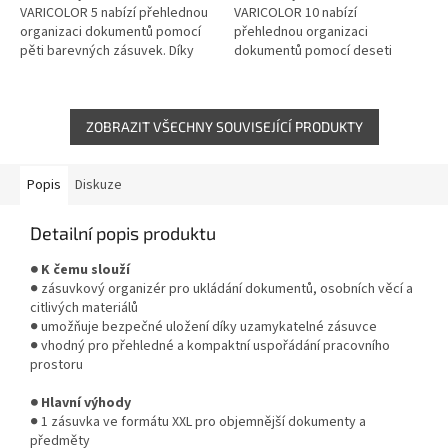
VARICOLOR 5 nabízí přehlednou
VARICOLOR 10 nabízí
organizaci dokumentů pomocí
přehlednou organizaci
pěti barevných zásuvek. Díky
dokumentů pomocí deseti
kompaktnímu provedení a
barevně odlišených zásuvek.
tichému chodu zásuvek je
Díky kompaktnímu provedení a
ideální pro...
jemnému chodu zásuvek je
ideální...
ZOBRAZIT VŠECHNY SOUVISEJÍCÍ PRODUKTY
Popis
Diskuze
Detailní popis produktu
● K čemu slouží
● zásuvkový organizér pro ukládání dokumentů, osobních věcí a
citlivých materiálů
● umožňuje bezpečné uložení díky uzamykatelné zásuvce
● vhodný pro přehledné a kompaktní uspořádání pracovního
prostoru
● Hlavní výhody
● 1 zásuvka ve formátu XXL pro objemnější dokumenty a
předměty