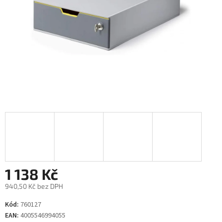
1 138 Kč
940,50 Kč bez DPH
Měrná
Kód:
760127
cena:
EAN:
4005546994055