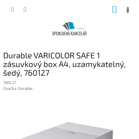
Přejít
NÁKUP
na
obsah
KOŠÍK
Durable VARICOLOR SAFE 1
zásuvkový box A4, uzamykatelný,
šedý, 760127
760127
Značka:
Durable