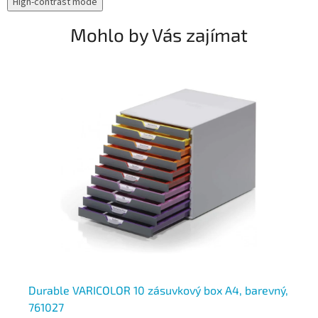
High-contrast mode
Mohlo by Vás zajímat
ý,
Durable VARICOLOR 10 zásuvkový box A4, barevný,
Du
761027
76