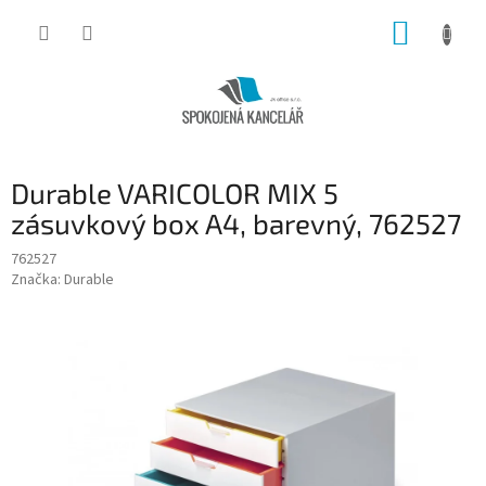
Přejít
NÁKUP
na
obsah
KOŠÍK
Durable VARICOLOR MIX 5
zásuvkový box A4, barevný, 762527
762527
Značka:
Durable