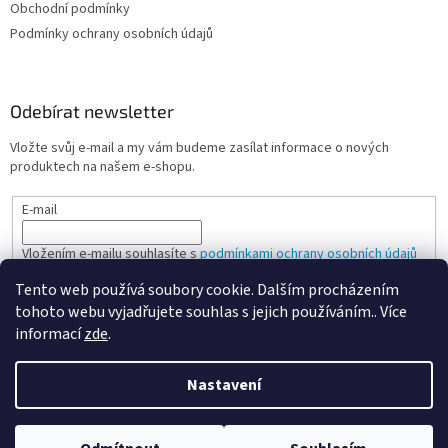
Obchodní podmínky
Podmínky ochrany osobních údajů
Odebírat newsletter
Vložte svůj e-mail a my vám budeme zasílat informace o nových
produktech na našem e-shopu.
E-mail
Vložením e-mailu souhlasíte s
podmínkami ochrany osobních údajů
Tento web používá soubory cookie. Dalším procházením
PŘIHLÁSIT SE
tohoto webu vyjadřujete souhlas s jejich používáním.. Více
informací
zde
.
Nastavení
Vytvořil Shoptet