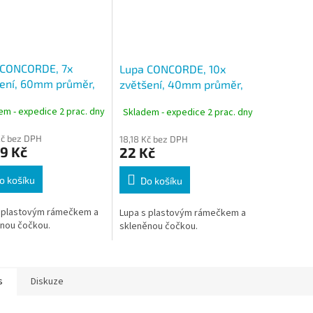
 CONCORDE, 7x
Lupa CONCORDE, 10x
ení, 60mm průměr,
zvětšení, 40mm průměr,
ová obruba
plastová obruba
em - expedice 2 prac. dny
Skladem - expedice 2 prac. dny
Kč bez DPH
18,18 Kč bez DPH
9 Kč
22 Kč
o košíku
Do košíku
s plastovým rámečkem a
Lupa s plastovým rámečkem a
ěnou čočkou.
skleněnou čočkou.
s
Diskuze