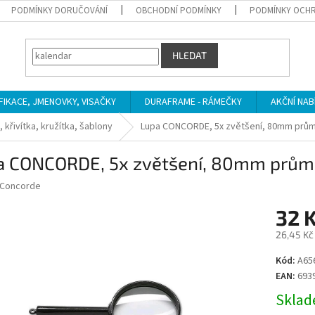
PODMÍNKY DORUČOVÁNÍ
OBCHODNÍ PODMÍNKY
PODMÍNKY OCHR
HLEDAT
IFIKACE, JMENOVKY, VISAČKY
DURAFRAME - RÁMEČKY
AKČNÍ NAB
, křivítka, kružítka, šablony
Lupa CONCORDE, 5x zvětšení, 80mm prům
a CONCORDE, 5x zvětšení, 80mm průmě
Concorde
32 
26,45 Kč
Měrná
Kód:
A65
cena:
EAN:
693
Sklade