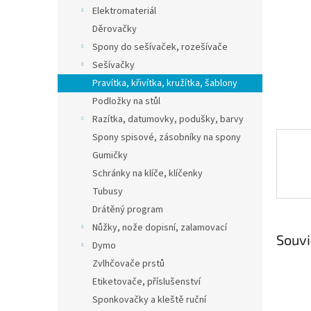
n
Elektromateriál
e
Děrovačky
l
Spony do sešívaček, rozešívače
Sešívačky
Pravítka, křivítka, kružítka, šablony
Podložky na stůl
Razítka, datumovky, podušky, barvy
Spony spisové, zásobníky na spony
Gumičky
Schránky na klíče, klíčenky
Tubusy
Drátěný program
Nůžky, nože dopisní, zalamovací
Souvi
Dymo
Zvlhčovače prstů
Etiketovače, příslušenství
Sponkovačky a kleště ruční