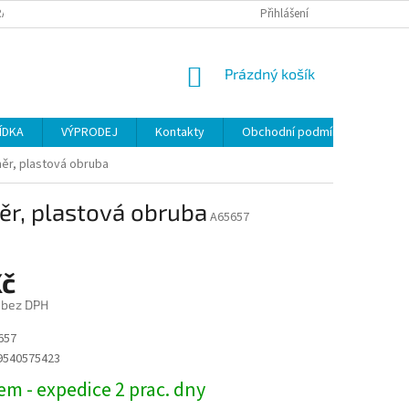
ANY OSOBNÍCH ÚDAJŮ
Přihlášení
NÁKUPNÍ
Prázdný košík
KOŠÍK
ÍDKA
VÝPRODEJ
Kontakty
Obchodní podmínky
ěr, plastová obruba
r, plastová obruba
A65657
Kč
 bez DPH
657
9540575423
m - expedice 2 prac. dny