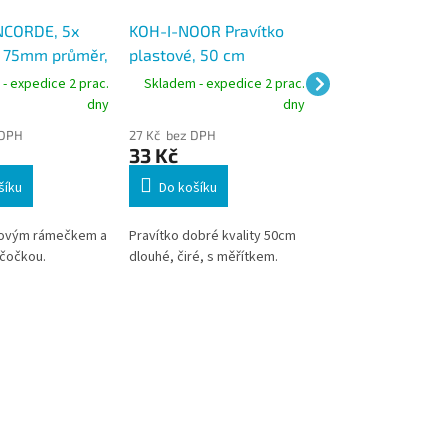
NCORDE, 5x
KOH-I-NOOR Pravítko
KOH-I-NOOR pla
, 75mm průměr,
plastové, 50 cm
šablona Česká
bruba
transparentní
republika
- expedice 2 prac.
Skladem - expedice 2 prac.
Skladem - expedic
dny
dny
 DPH
27 Kč bez DPH
49 Kč bez DPH
33 Kč
59 Kč
šíku
Do košíku
Do košíku
vovým rámečkem a
Pravítko dobré kvality 50cm
Šablona Česká repub
čočkou.
dlouhé, čiré, s měřítkem.
vyrobena z kouřové
průhledného polysty
určena pro práci s
ohrocenou tužkou n
mikrotužkou.