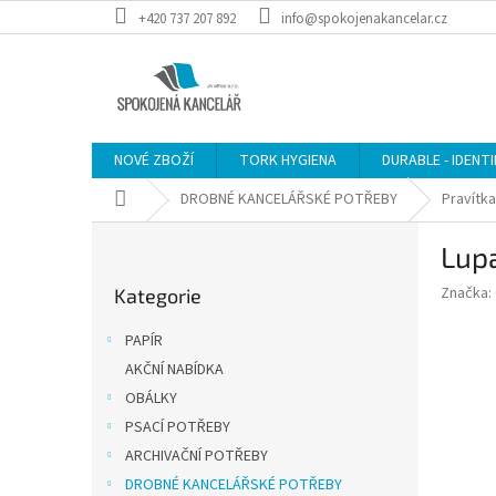
Přejít
+420 737 207 892
info@spokojenakancelar.cz
na
obsah
NOVÉ ZBOŽÍ
TORK HYGIENA
DURABLE - IDENT
Domů
DROBNÉ KANCELÁŘSKÉ POTŘEBY
Pravítka
P
Lup
o
Přeskočit
s
Značka:
Kategorie
kategorie
t
r
PAPÍR
a
AKČNÍ NABÍDKA
n
OBÁLKY
n
í
PSACÍ POTŘEBY
p
ARCHIVAČNÍ POTŘEBY
a
DROBNÉ KANCELÁŘSKÉ POTŘEBY