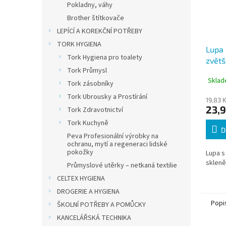
Pokladny, váhy
Brother štítkovače
LEPÍCÍ A KOREKČNÍ POTŘEBY
TORK HYGIENA
Lupa
Tork Hygiena pro toalety
zvětš
Tork Průmysl
plast
Sklad
Tork zásobníky
Tork Ubrousky a Prostírání
19,83 
23,9
Tork Zdravotnictví
Tork Kuchyně
D
Peva Profesionální výrobky na
ochranu, mytí a regeneraci lidské
pokožky
Lupa 
sklen
Průmyslové utěrky – netkaná textilie
CELTEX HYGIENA
DROGERIE A HYGIENA
Popi
ŠKOLNÍ POTŘEBY A POMŮCKY
KANCELÁŘSKÁ TECHNIKA