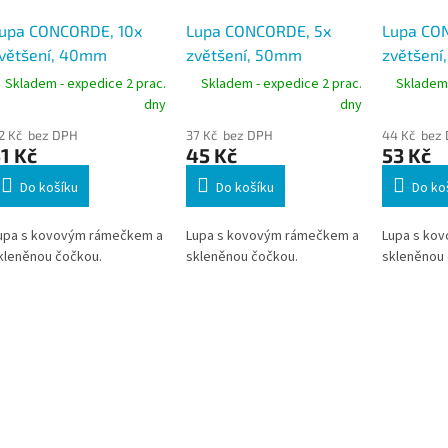
upa CONCORDE, 10x
Lupa CONCORDE, 5x
Lupa CO
většení, 40mm
zvětšení, 50mm
zvětšení
růměr, kovová obruba
průměr, kovová obruba
kovová o
Skladem - expedice 2 prac.
Skladem - expedice 2 prac.
Skladem 
dny
dny
2 Kč bez DPH
37 Kč bez DPH
44 Kč bez
1 Kč
45 Kč
53 Kč
Do košíku
Do košíku
Do ko
upa s kovovým rámečkem a
Lupa s kovovým rámečkem a
Lupa s ko
kleněnou čočkou.
skleněnou čočkou.
skleněnou 