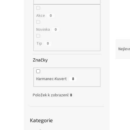
n
e
l
Akce
0
Novinka
0
Ř
Tip
0
a
Nejlev
z
Značky
e
V
n
ý
í
Harmanec-Kuvert
8
p
p
i
r
s
o
Položek k zobrazení:
8
p
d
r
u
o
k
Přeskočit
d
t
Kategorie
kategorie
u
ů
Pošto