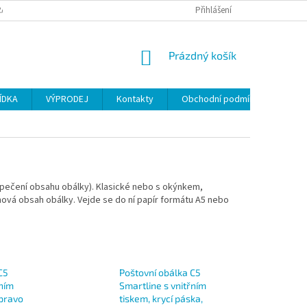
ANY OSOBNÍCH ÚDAJŮ
Přihlášení
NÁKUPNÍ
Prázdný košík
KOŠÍK
ÍDKA
VÝPRODEJ
Kontakty
Obchodní podmínky
zpečení obsahu obálky). Klasické nebo s okýnkem,
hová obsah obálky. Vejde se do ní papír formátu A5 nebo
C5
Poštovní obálka C5
řním
Smartline s vnitřním
vpravo
tiskem, krycí páska,