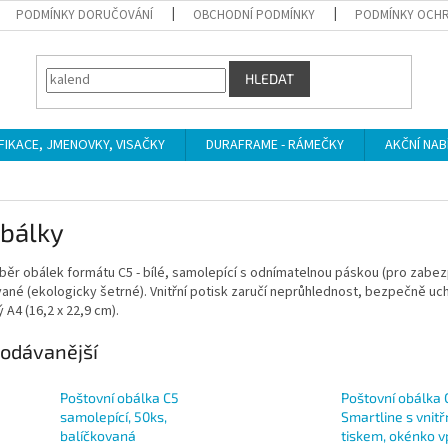
PODMÍNKY DORUČOVÁNÍ
OBCHODNÍ PODMÍNKY
PODMÍNKY OCHR
HLEDAT
IFIKACE, JMENOVKY, VISAČKY
DURAFRAME - RÁMEČKY
AKČNÍ NAB
obálky
běr obálek formátu C5 - bílé, samolepící s odnímatelnou páskou (pro zabe
ané (ekologicky šetrné). Vnitřní potisk zaručí neprůhlednost, bezpečně uc
 A4 (16,2 x 22,9 cm).
odávanější
Poštovní obálka C5
Poštovní obálka 
samolepící, 50ks,
Smartline s vnit
balíčkovaná
tiskem, okénko 