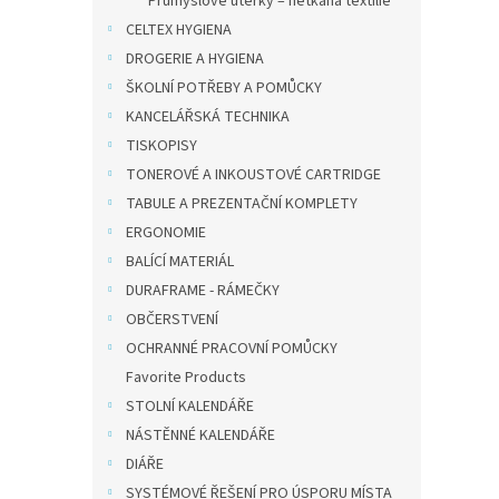
Průmyslové utěrky – netkaná textilie
Pošto
CELTEX HYGIENA
ofset
DROGERIE A HYGIENA
ŠKOLNÍ POTŘEBY A POMŮCKY
KANCELÁŘSKÁ TECHNIKA
TISKOPISY
725,6
878
TONEROVÉ A INKOUSTOVÉ CARTRIDGE
TABULE A PREZENTAČNÍ KOMPLETY
Obálk
ERGONOMIE
použit
papíru
BALÍCÍ MATERIÁL
000 ks
DURAFRAME - RÁMEČKY
OBČERSTVENÍ
OCHRANNÉ PRACOVNÍ POMŮCKY
Favorite Products
STOLNÍ KALENDÁŘE
NÁSTĚNNÉ KALENDÁŘE
DIÁŘE
SYSTÉMOVÉ ŘEŠENÍ PRO ÚSPORU MÍSTA