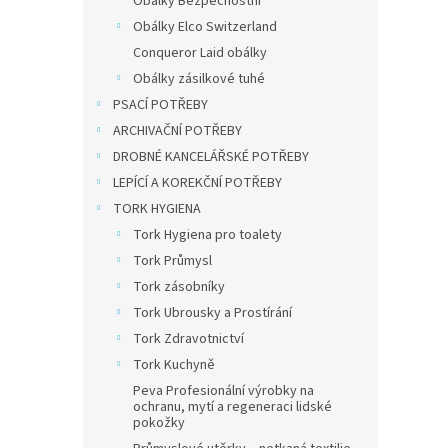
Obálky Bezpečnostní
Pošto
vnitř
Obálky Elco Switzerland
nahoř
Conqueror Laid obálky
ks
Obálky zásilkové tuhé
PSACÍ POTŘEBY
469,4
568
ARCHIVAČNÍ POTŘEBY
DROBNÉ KANCELÁŘSKÉ POTŘEBY
Rozmě
LEPÍCÍ A KOREKČNÍ POTŘEBY
TORK HYGIENA
Tork Hygiena pro toalety
Tork Průmysl
Tork zásobníky
Tork Ubrousky a Prostírání
Tork Zdravotnictví
Tork Kuchyně
Peva Profesionální výrobky na
ochranu, mytí a regeneraci lidské
pokožky