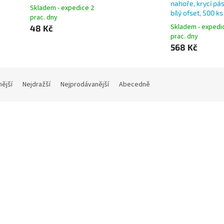
nahoře, krycí pá
Skladem - expedice 2
bílý ofset, 500 ks
prac. dny
Skladem - expedi
48 Kč
prac. dny
568 Kč
nější
Nejdražší
Nejprodávanější
Abecedně
vní obálka C5 samolepící,
Poštovní obálka C5 Smartlin