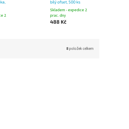
ska,
bílý ofset, 500 ks
Skladem - expedice 2
ce 2
prac. dny
488 Kč
8
položek celkem
e s
Poštovní obálka C5 Smartline s