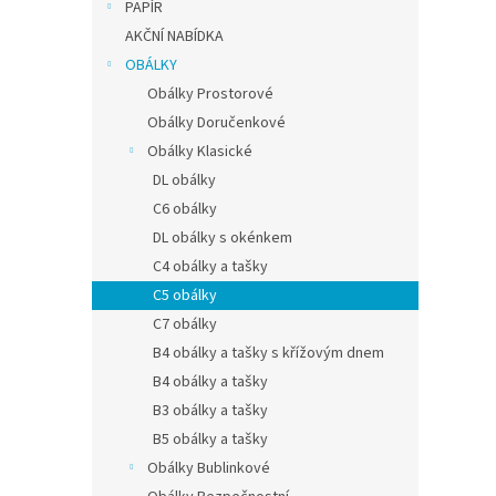
k
PAPÍR
50ks
t
AKČNÍ NABÍDKA
ů
OBÁLKY
Obálky Prostorové
39,67 
Obálky Doručenkové
48 
Obálky Klasické
DL obálky
Kvalit
papíru
C6 obálky
DL obálky s okénkem
C4 obálky a tašky
C5 obálky
C7 obálky
B4 obálky a tašky s křížovým dnem
B4 obálky a tašky
B3 obálky a tašky
B5 obálky a tašky
Obálky Bublinkové