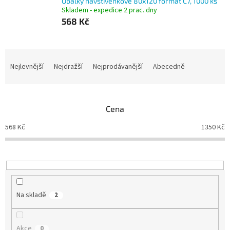
Obálky navštívenkové 80x120 formát C7, 1000 ks
Skladem - expedice 2 prac. dny
568 Kč
Ř
a
Nejlevnější
Nejdražší
Nejprodávanější
Abecedně
z
e
n
Cena
í
p
568
Kč
1350
Kč
r
o
d
u
k
t
Na skladě
2
ů
Akce
0