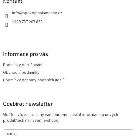
a
Kontakt
c
t
í
info
@
spokojenakancelar.cz
í
p
r
+420 737 207 892
v
k
y
v
ý
Informace pro vás
p
i
Podmínky doručování
s
u
Obchodní podmínky
Podmínky ochrany osobních údajů
Odebírat newsletter
Vložte svůj e-mail a my vám budeme zasílat informace o nových
produktech na našem e-shopu.
E-mail