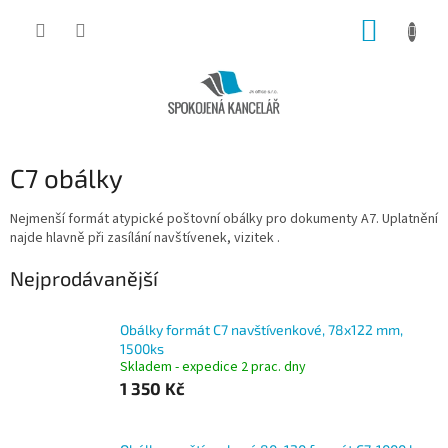
Přejít
NÁKUP
na
obsah
KOŠÍK
C7 obálky
Nejmenší formát atypické poštovní obálky pro dokumenty A7. Uplatnění
najde hlavně při zasílání navštívenek, vizitek .
Nejprodávanější
Obálky formát C7 navštívenkové, 78x122 mm,
1500ks
Skladem - expedice 2 prac. dny
1 350 Kč