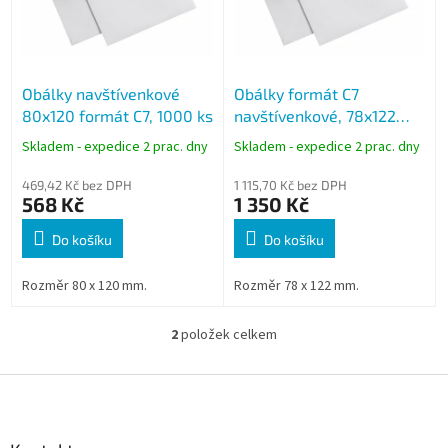
s
p
r
o
Obálky navštívenkové
Obálky formát C7
d
80x120 formát C7, 1000 ks
navštívenkové, 78x122
u
mm, 1500ks
k
Skladem - expedice 2 prac. dny
Skladem - expedice 2 prac. dny
t
ů
469,42 Kč bez DPH
1 115,70 Kč bez DPH
568 Kč
1 350 Kč
Do košíku
Do košíku
Rozměr 80 x 120 mm.
Rozměr 78 x 122 mm.
2
položek celkem
O
v
l
Z
á
á
d
p
a