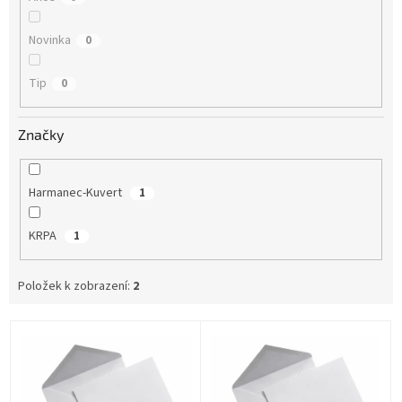
Novinka
0
Tip
0
Značky
Harmanec-Kuvert
1
KRPA
1
Položek k zobrazení:
2
V
ý
p
i