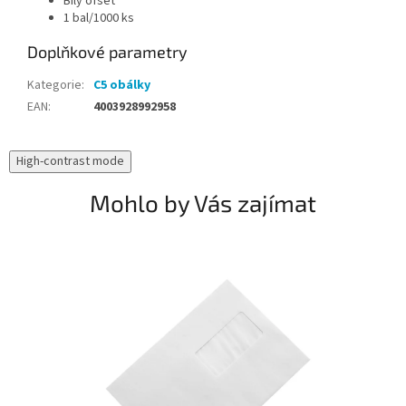
Bílý ofset
1 bal/1000 ks
Doplňkové parametry
Kategorie
:
C5 obálky
EAN
:
4003928992958
High-contrast mode
Mohlo by Vás zajímat