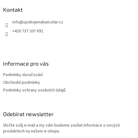
p
a
Kontakt
t
info
@
spokojenakancelar.cz
í
+420 737 207 892
Informace pro vás
Podmínky doručování
Obchodní podmínky
Podmínky ochrany osobních údajů
Odebírat newsletter
Vložte svůj e-mail a my vám budeme zasílat informace o nových
produktech na našem e-shopu.