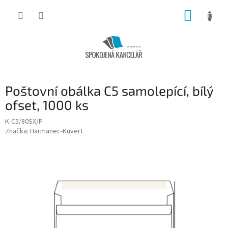
Přejít
NÁKUP
na
obsah
KOŠÍK
Poštovní obálka C5 samolepící, bílý
ofset, 1000 ks
K-C5/80SX/P
Značka:
Harmanec-Kuvert