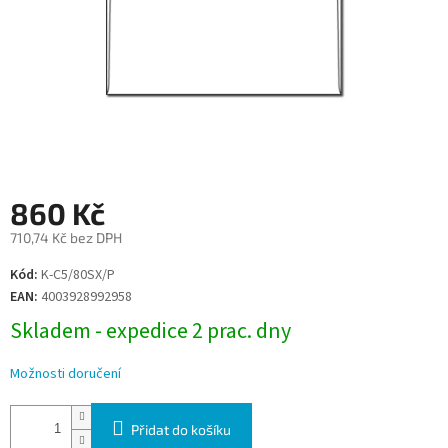
860 Kč
710,74 Kč bez DPH
Měrná
Kód:
K-C5/80SX/P
cena:
EAN:
4003928992958
Skladem - expedice 2 prac. dny
Možnosti doručení
Přidat do košíku