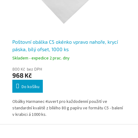
Poštovní obálka C5 okénko vpravo nahoře, krycí
Po
páska, bílý ofset, 1000 ks
Skladem - expedice 2 prac. dny
Skl
800 Kč bez DPH
651
968 Kč
7
Do košíku
Obálky Harmanec-Kuvert pro každodenní použití ve
Oli
standardní kvalitě z bílého 80 g papíru ve formátu C5 - balení
v krabici á 1000 ks.
Z
á