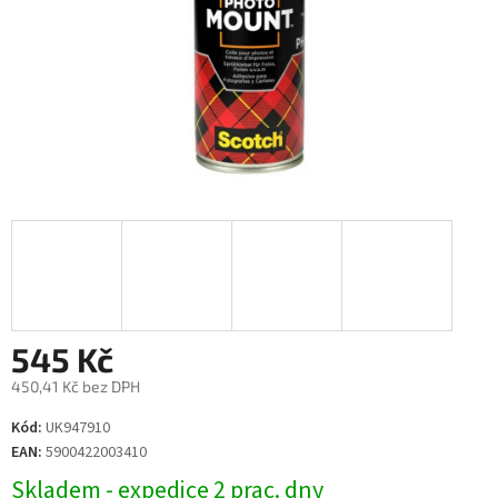
545 Kč
450,41 Kč bez DPH
Měrná
Kód:
UK947910
cena:
EAN:
5900422003410
Skladem - expedice 2 prac. dny