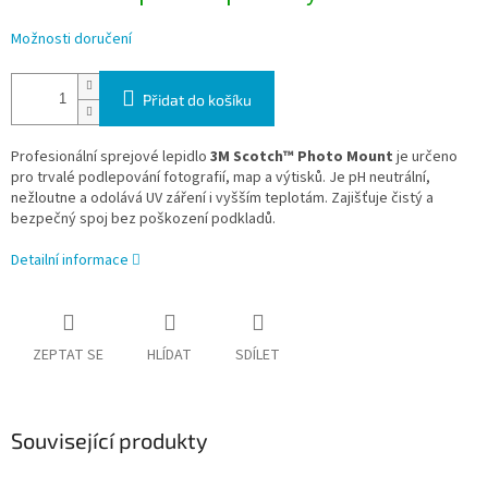
Možnosti doručení
Přidat do košíku
Profesionální sprejové lepidlo
3M Scotch™ Photo Mount
je určeno
pro trvalé podlepování fotografií, map a výtisků. Je pH neutrální,
nežloutne a odolává UV záření i vyšším teplotám. Zajišťuje čistý a
bezpečný spoj bez poškození podkladů.
Detailní informace
ZEPTAT SE
HLÍDAT
SDÍLET
Související produkty