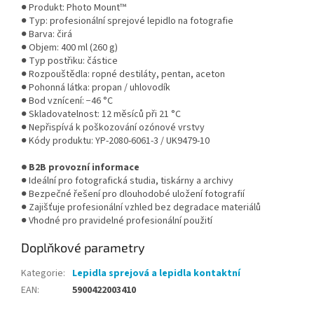
● Produkt: Photo Mount™
● Typ: profesionální sprejové lepidlo na fotografie
● Barva: čirá
● Objem: 400 ml (260 g)
● Typ postřiku: částice
● Rozpouštědla: ropné destiláty, pentan, aceton
● Pohonná látka: propan / uhlovodík
● Bod vznícení: −46 °C
● Skladovatelnost: 12 měsíců při 21 °C
● Nepřispívá k poškozování ozónové vrstvy
● Kódy produktu: YP-2080-6061-3 / UK9479-10
● B2B provozní informace
● Ideální pro fotografická studia, tiskárny a archivy
● Bezpečné řešení pro dlouhodobé uložení fotografií
● Zajišťuje profesionální vzhled bez degradace materiálů
● Vhodné pro pravidelné profesionální použití
Doplňkové parametry
Kategorie
:
Lepidla sprejová a lepidla kontaktní
EAN
:
5900422003410