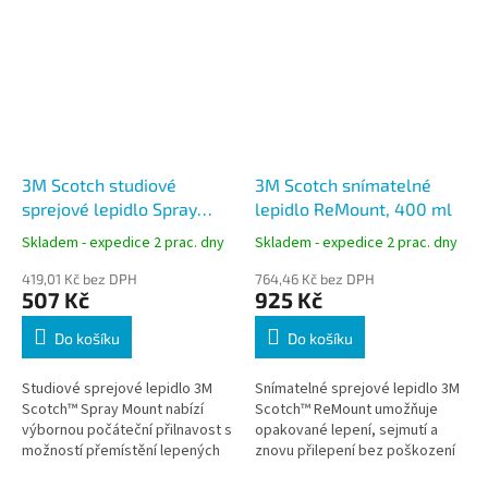
3M Scotch studiové
3M Scotch snímatelné
sprejové lepidlo Spray
lepidlo ReMount, 400 ml
Mount, 400 ml
Skladem - expedice 2 prac. dny
Skladem - expedice 2 prac. dny
419,01 Kč bez DPH
764,46 Kč bez DPH
507 Kč
925 Kč
Do košíku
Do košíku
Studiové sprejové lepidlo 3M
Snímatelné sprejové lepidlo 3M
Scotch™ Spray Mount nabízí
Scotch™ ReMount umožňuje
výbornou počáteční přilnavost s
opakované lepení, sejmutí a
možností přemístění lepených
znovu přilepení bez poškození
materiálů. Ideální pro designéry,
dokumentů či povrchů. Ideální