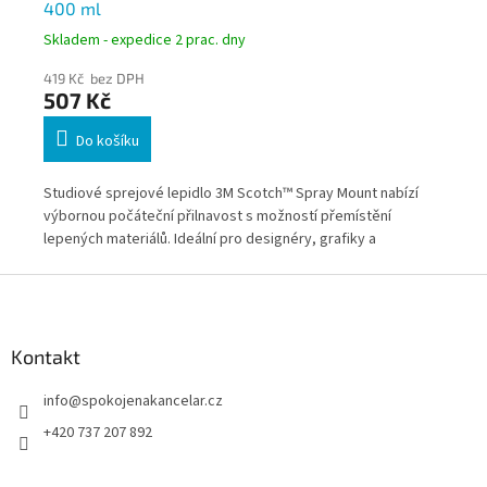
400 ml
Di
Skladem - expedice 2 prac. dny
Skl
419 Kč bez DPH
43
507 Kč
5
Do košíku
Studiové sprejové lepidlo 3M Scotch™ Spray Mount nabízí
Vys
výbornou počáteční přilnavost s možností přemístění
Mou
lepených materiálů. Ideální pro designéry, grafiky a
rek
,
výtvarníky. Po zaschnutí vytváří pevný, dlouhodobý spoj,
lep
Z
který stářím nekřehne.
bez
á
p
a
Kontakt
t
info
@
spokojenakancelar.cz
í
+420 737 207 892