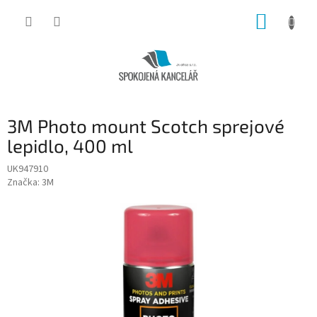
Přejít
NÁKUP
na
obsah
KOŠÍK
3M Photo mount Scotch sprejové
lepidlo, 400 ml
UK947910
Značka:
3M