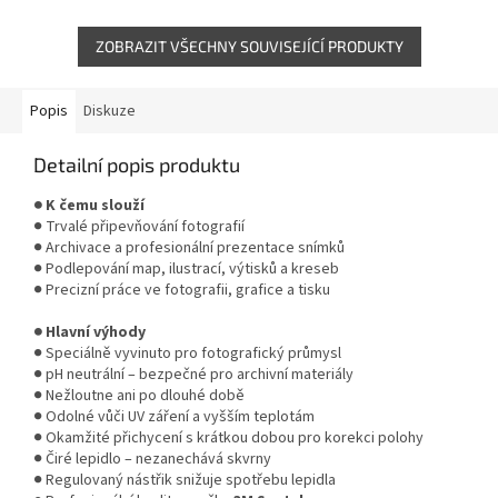
grafiky a výtvarníky. Po...
pro memoboardy, aranžování,...
ZOBRAZIT VŠECHNY SOUVISEJÍCÍ PRODUKTY
Popis
Diskuze
Detailní popis produktu
● K čemu slouží
● Trvalé připevňování fotografií
● Archivace a profesionální prezentace snímků
● Podlepování map, ilustrací, výtisků a kreseb
● Precizní práce ve fotografii, grafice a tisku
● Hlavní výhody
● Speciálně vyvinuto pro fotografický průmysl
● pH neutrální – bezpečné pro archivní materiály
● Nežloutne ani po dlouhé době
● Odolné vůči UV záření a vyšším teplotám
● Okamžité přichycení s krátkou dobou pro korekci polohy
● Čiré lepidlo – nezanechává skvrny
● Regulovaný nástřik snižuje spotřebu lepidla