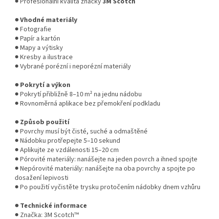
● Profesionální kvalita značky
3M Scotch
● Vhodné materiály
● Fotografie
● Papír a kartón
● Mapy a výtisky
● Kresby a ilustrace
● Vybrané porézní i neporézní materiály
● Pokrytí a výkon
● Pokrytí přibližně 8–10 m² na jednu nádobu
● Rovnoměrná aplikace bez přemokření podkladu
● Způsob použití
● Povrchy musí být čisté, suché a odmaštěné
● Nádobku protřepejte 5–10 sekund
● Aplikujte ze vzdálenosti 15–20 cm
● Pórovité materiály: nanášejte na jeden povrch a ihned spojte
● Nepórovité materiály: nanášejte na oba povrchy a spojte po
dosažení lepivosti
● Po použití vyčistěte trysku protočením nádobky dnem vzhůru
● Technické informace
● Značka: 3M Scotch™