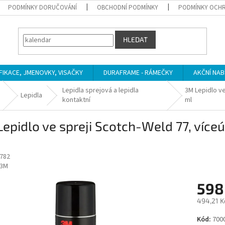
PODMÍNKY DORUČOVÁNÍ
OBCHODNÍ PODMÍNKY
PODMÍNKY OCHR
HLEDAT
IFIKACE, JMENOVKY, VISAČKY
DURAFRAME - RÁMEČKY
AKČNÍ NAB
Lepidla sprejová a lepidla
3M Lepidlo ve
Lepidla
kontaktní
ml
epidlo ve spreji Scotch-Weld 77, víceú
782
3M
598
494,21 K
Měrná
Kód:
700
cena: