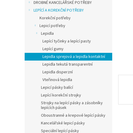
a
DROBNÉ KANCELÁŘSKÉ POTŘEBY
n
LEPÍCÍ A KOREKČNÍ POTŘEBY
e
Korekční potřeby
l
Lepicí potřeby
Lepidla
Lepící tyčinky a lepící pasty
Lepící gumy
Lepidla sprejová a lepidla kontaktní
Lepidla tekutá transparentní
Lepidla disperzní
Vteřinová lepidla
Lepicí pásky balící
Lepící korekční strojky
Strojky na lepící pásky a zásobníky
lepících pásek
Oboustranné a krepové lepící pásky
Kancelářské lepicí pásky
Speciální lepící pásky