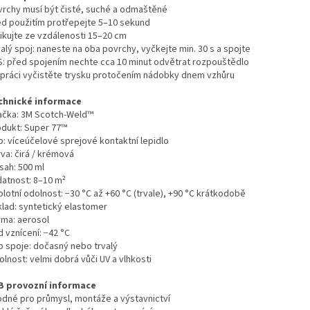
vrchy musí být čisté, suché a odmaštěné
ed použitím protřepejte 5–10 sekund
likujte ze vzdálenosti 15–20 cm
alý spoj: naneste na oba povrchy, vyčkejte min. 30 s a spojte
S: před spojením nechte cca 10 minut odvětrat rozpouštědlo
 práci vyčistěte trysku protočením nádobky dnem vzhůru
chnické informace
ačka: 3M Scotch-Weld™
odukt: Super 77™
p: víceúčelové sprejové kontaktní lepidlo
va: čirá / krémová
sah: 500 ml
datnost: 8–10 m²
lotní odolnost: −30 °C až +60 °C (trvale), +90 °C krátkodobě
klad: syntetický elastomer
rma: aerosol
 vznícení: −42 °C
p spoje: dočasný nebo trvalý
lnost: velmi dobrá vůči UV a vlhkosti
B provozní informace
odné pro průmysl, montáže a výstavnictví