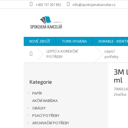
Přejít
+420 737 207 892
info@spokojenakancelar.cz
na
obsah
NOVÉ ZBOŽÍ
TORK HYGIENA
DURABLE - IDENT
LEPÍCÍ A KOREKČNÍ
Lepicí
Domů
POTŘEBY
potřeby
P
3M L
o
Přeskočit
s
ml
Kategorie
kategorie
t
7000116
r
PAPÍR
Značka:
a
AKČNÍ NABÍDKA
n
OBÁLKY
n
í
PSACÍ POTŘEBY
p
ARCHIVAČNÍ POTŘEBY