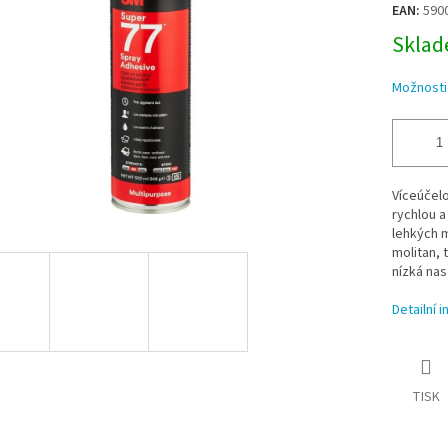
EAN:
590
Sklade
Možnosti
Víceúčel
rychlou a
lehkých 
molitan, t
nízká nas
Detailní 
TISK