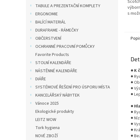
Scotch
TABULE A PREZENTAČNÍ KOMPLETY
výborn
s možn
ERGONOMIE
lepený
BALÍCÍ MATERIÁL
design
DURAFRAME - RÁMEČKY
Po...
OBČERSTVENÍ
Popi
OCHRANNÉ PRACOVNÍ POMŮCKY
Favorite Products
Det
STOLNÍ KALENDÁŘE
● K 
NÁSTĚNNÉ KALENDÁŘE
● Ry
DIÁŘE
● Ob
SYSTÉMOVÉ ŘEŠENÍ PRO ÚSPORU MÍSTA
● Výs
● Lep
KANCELÁŘSKÝ NÁBYTEK
Vánoce 2025
● Hl
Ekologické produkty
● Ryc
● Ní
LEITZ WOW
● Vys
Tork hygiena
● Kr
NOVÉ ZBOŽÍ
● Be