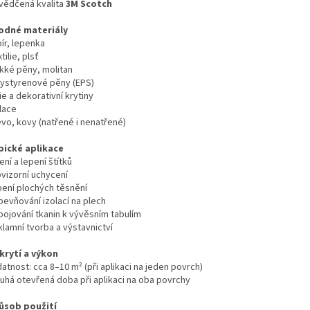
vědčená kvalita
3M Scotch
odné materiály
ír, lepenka
tilie, plsť
kké pěny, molitan
lystyrenové pěny (EPS)
ie a dekorativní krytiny
lace
evo, kovy (natřené i nenatřené)
pické aplikace
ení a lepení štítků
ovizorní uchycení
pení plochých těsnění
pevňování izolací na plech
pojování tkanin k vývěsním tabulím
klamní tvorba a výstavnictví
krytí a výkon
atnost: cca 8–10 m² (při aplikaci na jeden povrch)
ouhá otevřená doba při aplikaci na oba povrchy
ůsob použití