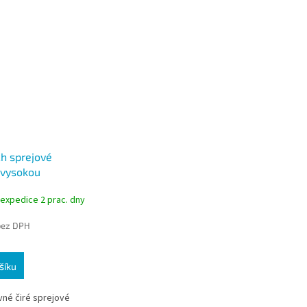
h sprejové
 vysokou
 Display Mount,
 expedice 2 prac. dny
bez DPH
šíku
né čiré sprejové