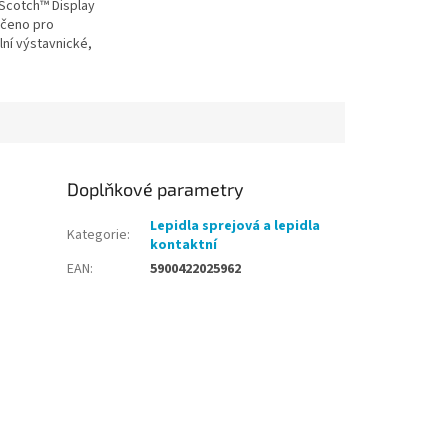
 Scotch™ Display
rčeno pro
lní výstavnické,
 reklamní a divadelní
Umožňuje pevné a
 lepení...
Doplňkové parametry
Lepidla sprejová a lepidla
Kategorie
:
kontaktní
EAN
:
5900422025962