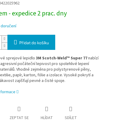
0422025962
m - expedice 2 prac. dny
 doručení
Přidat do košíku
ové sprejové lepidlo
3M Scotch-Weld™ Super 77
nabízí
 agresivní počáteční lepivost pro spolehlivé lepení
materiálů. Vhodné zejména pro polystyrenové pěny,
extilie, papír, karton, fólie a izolace. Vysoké pokrytí a
ákavost zajišťují pevné a čisté spoje.
informace
ZEPTAT SE
HLÍDAT
SDÍLET