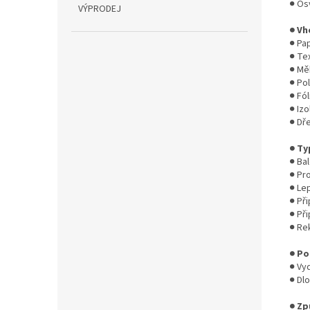
● Os
VÝPRODEJ
● Vh
● Pap
● Tex
● Mě
● Po
● Fól
● Izo
● Dř
● Ty
● Bal
● Pr
● Le
● Při
● Při
● Re
● Po
● Vyd
● Dl
● Zp