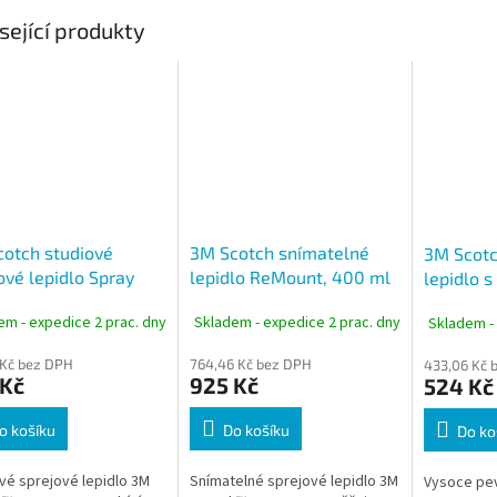
sející produkty
otch studiové
3M Scotch snímatelné
3M Scotc
ové lepidlo Spray
lepidlo ReMount, 400 ml
lepidlo s
t, 400 ml
pevností
em - expedice 2 prac. dny
Skladem - expedice 2 prac. dny
Skladem -
400 ml
 Kč bez DPH
764,46 Kč bez DPH
433,06 Kč 
 Kč
925 Kč
524 Kč
o košíku
Do košíku
Do ko
vé sprejové lepidlo 3M
Snímatelné sprejové lepidlo 3M
Vysoce pev