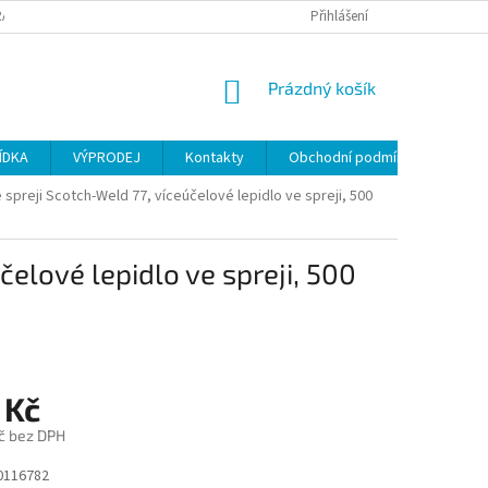
ANY OSOBNÍCH ÚDAJŮ
Přihlášení
NÁKUPNÍ
Prázdný košík
KOŠÍK
ÍDKA
VÝPRODEJ
Kontakty
Obchodní podmínky
 spreji Scotch-Weld 77, víceúčelové lepidlo ve spreji, 500
čelové lepidlo ve spreji, 500
 Kč
č bez DPH
0116782