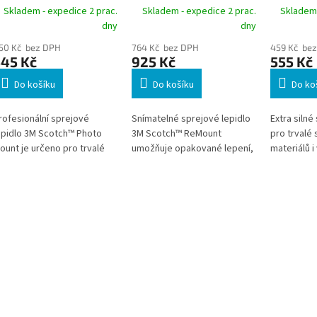
l
ml
extra sil
Skladem - expedice 2 prac.
Skladem - expedice 2 prac.
Skladem 
permanen
dny
dny
50 Kč bez DPH
764 Kč bez DPH
459 Kč be
545 Kč
925 Kč
555 Kč
Do košíku
Do košíku
Do ko
rofesionální sprejové
Snímatelné sprejové lepidlo
Extra silné
epidlo 3M Scotch™ Photo
3M Scotch™ ReMount
pro trvalé
ount je určeno pro trvalé
umožňuje opakované lepení,
materiálů i
odlepování fotografií, map
sejmutí a znovu přilepení bez
tesa Profe
 výtisků. Je pH neutrální,
poškození dokumentů či
zajišťuje v
ežloutne a odolává UV
povrchů. Ideální pro
na hladkýc
áření i vyšším teplotám.
memoboardy, aranžování,
površích a
ajišťuje čistý a bezpečný
plakáty a kreativní aplikace v
průmysl, dí
poj bez poškození
interiéru.
použití. U
odkladů.
rovnoměrno
spolehlivý 
náročných