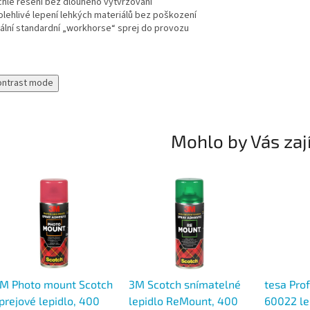
chlé řešení bez dlouhého vytvrzování
olehlivé lepení lehkých materiálů bez poškození
eální standardní „workhorse“ sprej do provozu
ontrast mode
Mohlo by Vás zaj
M Photo mount Scotch
3M Scotch snímatelné
tesa Pro
prejové lepidlo, 400
lepidlo ReMount, 400
60022 lep