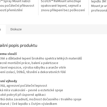
™ Spray Mount nabízí
Scotch™ ReMount umožňuje
lepidlo 3M
ou počáteční přilnavost
opakované lepení, sejmutí a
Mount je u
ostí přemístění
znovu přilepení bez poškození
profesioná
ch materiálů. Ideální pro
dokumentů či povrchů. Ideální
designové,
éry, grafiky a výtvarníky.
pro memoboardy,
aplikace. 
aranžování,...
rovnoměrné
s
Diskuze
ailní popis produktu
čemu slouží
chlé a důkladné lepení širokého spektra lehkých materiálů
ecné montážní práce, balení a paletizace
tavní expozice, výroba nábytku a aranže vitrín
ení izolací, štítků, těsnění a dekorativních fólií
avní výhody
hlá, agresivní počáteční lepivost
zká míra vsakování – pevné a estetické spoje
oké pokrytí při úsporné aplikaci
átká doba zavadnutí, možnost dočasného i trvalého spoje
zbarvé / čiré lepidlo s čistým výsledkem