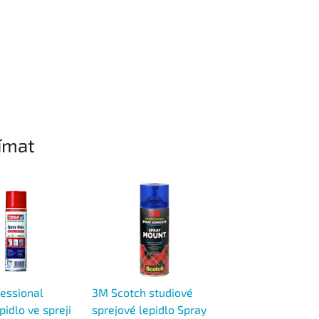
ímat
fessional
3M Scotch studiové
3M Scotch sprej
idlo ve spreji
sprejové lepidlo Spray
lepidlo s vysoko