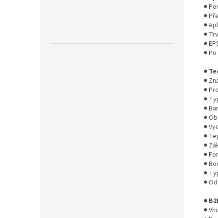
● Po
● Př
● Ap
● Trv
● EP
● Po
● Te
● Zn
● Pr
● Ty
● Bar
● Ob
● Vy
● Tep
● Zá
● Fo
● Bod
● Ty
● Odo
● B2
● Vh