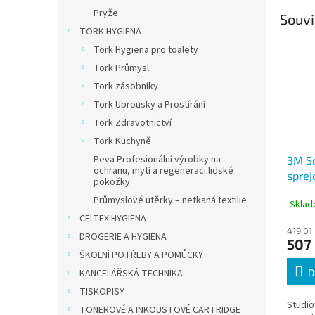
Pryže
Souvi
TORK HYGIENA
Tork Hygiena pro toalety
Tork Průmysl
Tork zásobníky
Tork Ubrousky a Prostírání
Tork Zdravotnictví
Tork Kuchyně
Peva Profesionální výrobky na
3M Sc
ochranu, mytí a regeneraci lidské
sprej
pokožky
Moun
Průmyslové utěrky – netkaná textilie
Sklad
CELTEX HYGIENA
419,01
DROGERIE A HYGIENA
507
ŠKOLNÍ POTŘEBY A POMŮCKY
KANCELÁŘSKÁ TECHNIKA
D
TISKOPISY
Studio
TONEROVÉ A INKOUSTOVÉ CARTRIDGE