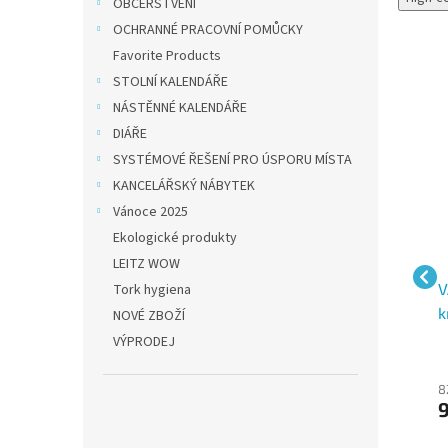
OBČERSTVENÍ
OCHRANNÉ PRACOVNÍ POMŮCKY
Favorite Products
STOLNÍ KALENDÁŘE
NÁSTĚNNÉ KALENDÁŘE
DIÁŘE
SYSTÉMOVÉ ŘEŠENÍ PRO ÚSPORU MÍSTA
KANCELÁŘSKÝ NÁBYTEK
Vánoce 2025
Ekologické produkty
LEITZ WOW
6SW
VARTA V23GA alkalická
VARTA V10GA / LR54
V
Tork hygiena
55
baterie 12 V, 50 mAh,
knoflíková baterie 1,5 V,
k
NOVÉ ZBOŽÍ
blistr 2 ks
70 mAh, alkalická, 1 ks
b
VÝPRODEJ
b
45 Kč bez DPH
13 Kč bez DPH
8
55 Kč
16 Kč