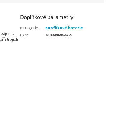
Doplňkové parametry
Kategorie
:
Knoflíkové baterie
apájení v
EAN
:
4008496884223
řístrojích