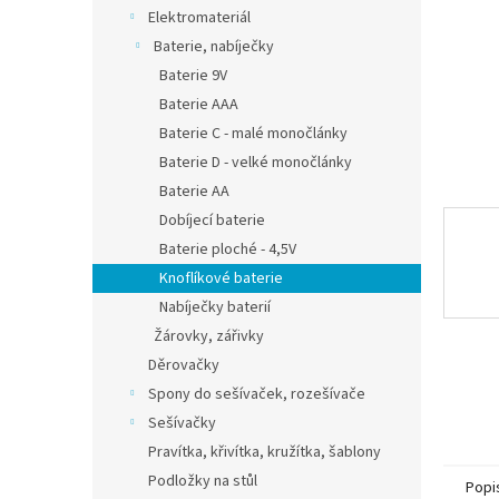
n
Elektromateriál
e
Baterie, nabíječky
l
Baterie 9V
Baterie AAA
Baterie C - malé monočlánky
Baterie D - velké monočlánky
Baterie AA
Dobíjecí baterie
Baterie ploché - 4,5V
Knoflíkové baterie
Nabíječky baterií
Žárovky, zářivky
Děrovačky
Spony do sešívaček, rozešívače
Sešívačky
Pravítka, křivítka, kružítka, šablony
Podložky na stůl
Popi