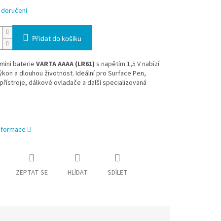
 doručení
Přidat do košíku
 mini baterie
VARTA AAAA (LR61)
s napětím 1,5 V nabízí
kon a dlouhou životnost. Ideální pro Surface Pen,
přístroje, dálkové ovladače a další specializovaná
informace
ZEPTAT SE
HLÍDAT
SDÍLET