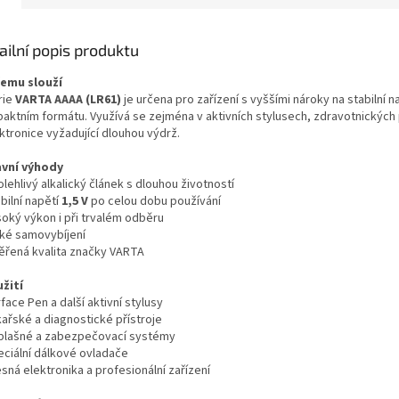
ailní popis produktu
čemu slouží
rie
VARTA AAAA (LR61)
je určena pro zařízení s vyššími nároky na stabilní n
aktním formátu. Využívá se zejména v aktivních stylusech, zdravotnických p
ktronice vyžadující dlouhou výdrž.
avní výhody
lehlivý alkalický článek s dlouhou životností
bilní napětí
1,5 V
po celou dobu používání
soký výkon i při trvalém odběru
zké samovybíjení
ěřená kvalita značky VARTA
užití
face Pen a další aktivní stylusy
kařské a diagnostické přístroje
plašné a zabezpečovací systémy
eciální dálkové ovladače
sná elektronika a profesionální zařízení