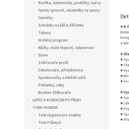
Razítka, datumovky, podušky, barvy
Spony spisové, zásobníky na spony
Det
Gumičky
Schránky na klíče, klíčenky
●
K 
Bate
Tubusy
komp
Drátěný program
a ele
Nůžky, nože dopisní, zalamovací
●
Hl
Dymo
● Spo
Zvlhčovače prstů
● Sta
Etiketovače, příslušenství
● Vy
● Ní
Sponkovačky a kleště ruční
● Ov
Pokladny, váhy
●
Vy
Brother štítkovače
● Sur
LEPÍCÍ A KOREKČNÍ POTŘEBY
● Lé
TORK HYGIENA
● Po
● Sp
Tork Hygiena pro toalety
● Pře
Tork Průmysl