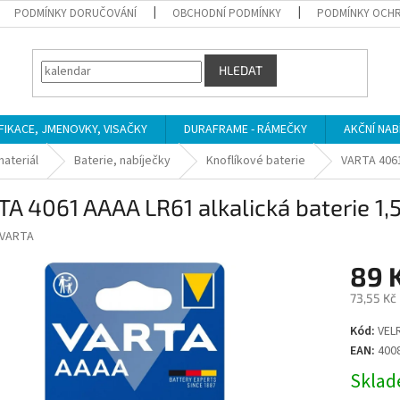
PODMÍNKY DORUČOVÁNÍ
OBCHODNÍ PODMÍNKY
PODMÍNKY OCHR
HLEDAT
IFIKACE, JMENOVKY, VISAČKY
DURAFRAME - RÁMEČKY
AKČNÍ NAB
materiál
Baterie, nabíječky
Knoflíkové baterie
VARTA 4061 
A 4061 AAAA LR61 alkalická baterie 1,5 V
VARTA
89 
73,55 Kč
Měrná
Kód:
VEL
cena:
EAN:
400
Sklade