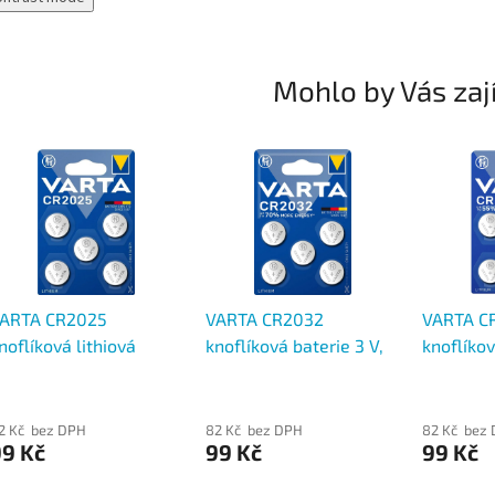
Mohlo by Vás zaj
ARTA CR2025
VARTA CR2032
VARTA C
noflíková lithiová
knoflíková baterie 3 V,
knoflíkov
aterie 3 V, 170 mAh,
220 mAh, lithiová, blistr
90 mAh, l
listr 5 ks
5 ks
5 ks
2 Kč bez DPH
82 Kč bez DPH
82 Kč bez
99 Kč
99 Kč
99 Kč