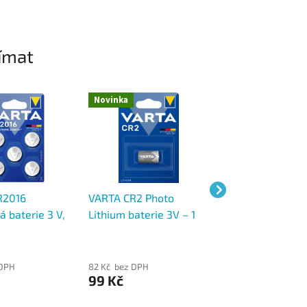
ímat
Novinka
Novinka
R2016
VARTA CR2 Photo
VARTA CR123A fo
á baterie 3 V,
Lithium baterie 3V – 1
lithiová baterie 3
ithiová, blistr
ks, vysoký výkon pro
1430 mAh, IEC C
fotoaparáty
1 ks
 DPH
82 Kč bez DPH
81 Kč bez DPH
99 Kč
98 Kč