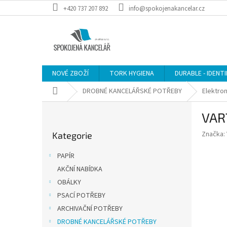
Přejít
+420 737 207 892
info@spokojenakancelar.cz
na
obsah
NOVÉ ZBOŽÍ
TORK HYGIENA
DURABLE - IDENT
Domů
DROBNÉ KANCELÁŘSKÉ POTŘEBY
Elektro
P
VART
o
Přeskočit
s
Značka:
Kategorie
kategorie
t
r
PAPÍR
a
AKČNÍ NABÍDKA
n
OBÁLKY
n
í
PSACÍ POTŘEBY
p
ARCHIVAČNÍ POTŘEBY
a
DROBNÉ KANCELÁŘSKÉ POTŘEBY