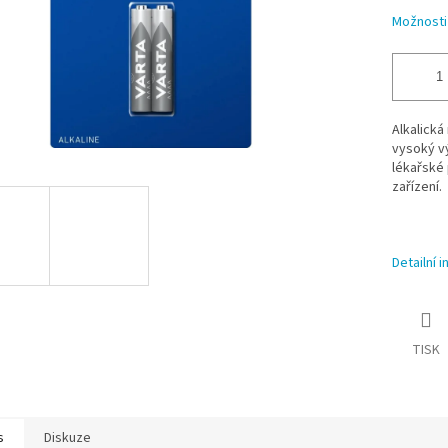
Možnosti
Alkalická
vysoký vý
lékařské 
zařízení.
Detailní 
TISK
s
Diskuze