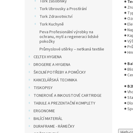
Tork zásobníky
●
Te
● Zn
Tork Ubrousky a Prostírání
● Ty
Tork Zdravotnictví
● Oz
Tork Kuchyně
● El
● Nap
Peva Profesionální výrobky na
● Ka
ochranu, mytí a regeneraci lidské
● Vý
pokožky
● Pr
Průmyslové utěrky – netkaná textilie
● Hmo
CELTEX HYGIENA
●
Ba
DROGERIE A HYGIENA
● Bl
ŠKOLNÍ POTŘEBY A POMŮCKY
● Ce
KANCELÁŘSKÁ TECHNIKA
●
B2
TISKOPISY
● Vho
TONEROVÉ A INKOUSTOVÉ CARTRIDGE
● St
TABULE A PREZENTAČNÍ KOMPLETY
● Dl
● Spo
ERGONOMIE
BALÍCÍ MATERIÁL
DURAFRAME - RÁMEČKY
High-c