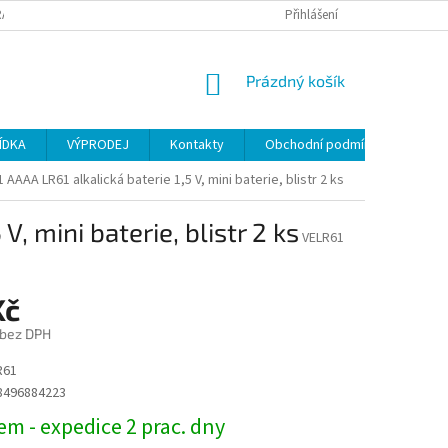
ANY OSOBNÍCH ÚDAJŮ
Přihlášení
NÁKUPNÍ
Prázdný košík
KOŠÍK
ÍDKA
VÝPRODEJ
Kontakty
Obchodní podmínky
AAAA LR61 alkalická baterie 1,5 V, mini baterie, blistr 2 ks
, mini baterie, blistr 2 ks
VELR61
Kč
 bez DPH
R61
8496884223
m - expedice 2 prac. dny