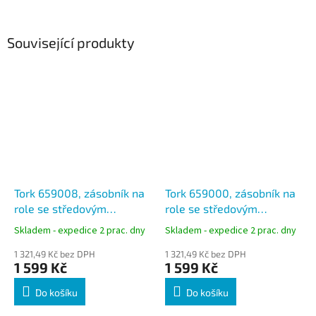
Související produkty
Tork 659008, zásobník na
Tork 659000, zásobník na
role se středovým
role se středovým
odvíjením Červená/Černá,
odvíjením Bílá/Tyrkysová,
Skladem - expedice 2 prac. dny
Skladem - expedice 2 prac. dny
systém M2
systém M2
1 321,49 Kč bez DPH
1 321,49 Kč bez DPH
1 599 Kč
1 599 Kč
Do košíku
Do košíku