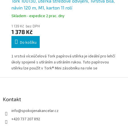
lá,
Tork 100130, utěrka středové odvíjení, 1vrstvá bílá,
To
návin 120 m, M1, karton 11 rolí
st
rol
Skladem - expedice 2 prac. dny
Skl
1 139 Kč bez DPH
1 0
1 378 Kč
1 
Do košíku
1 vrstvá víceúčelová Tork papírová utěrka je ideální pro lehčí
Pap
úkoly spojené s utíráním a utíráním rukou. Tuto papírovou
pev
utěrku lze použít v Tork® Mini zásobníku na role se
středovým odvíjením.
Z
á
p
a
Kontakt
t
info
@
spokojenakancelar.cz
í
+420 737 207 892