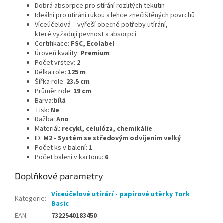
Dobrá absorpce pro stírání rozlitých tekutin
Ideální pro utírání rukou a lehce znečištěných povrchů
Víceúčelová – vyřeší obecné potřeby utírání,
které vyžadují pevnost a absorpci
Certifikace:
FSC, Ecolabel
Úroveň kvality:
Premium
Počet vrstev:
2
Délka role:
125 m
Šířka role:
23.5 cm
Průměr role:
19 cm
Barva:
bílá
Tisk:
Ne
Ražba:
Ano
Materiál:
recykl, celulóza, chemikálie
ID:
M2 - Systém se středovým odvíjením velký
Počet ks v balení:
1
Počet balení v kartonu:
6
Doplňkové parametry
Víceúčelové utírání - papírové utěrky Tork
Kategorie
:
Basic
EAN
:
7322540183450