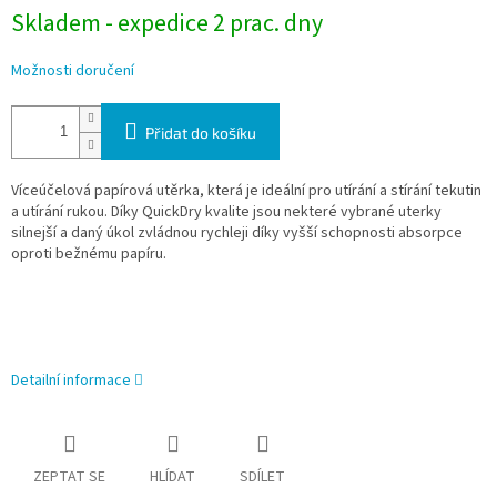
Skladem - expedice 2 prac. dny
Možnosti doručení
Přidat do košíku
Víceúčelová papírová utěrka, která je ideální pro utírání a stírání tekutin
a utírání rukou. Díky QuickDry kvalite jsou nekteré vybrané uterky
silnejší a daný úkol zvládnou rychleji díky vyšší schopnosti absorpce
oproti bežnému papíru.
Detailní informace
ZEPTAT SE
HLÍDAT
SDÍLET