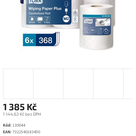
1 385 Kč
1 144,63 Kč bez DPH
Měrná
Kód:
130044
cena:
EAN:
7322540183450