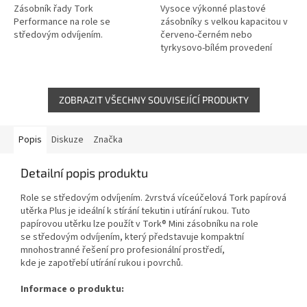
Zásobník řady Tork
Vysoce výkonné plastové
Performance na role se
zásobníky s velkou kapacitou v
středovým odvíjením.
červeno-černém nebo
tyrkysovo-bílém provedení
ZOBRAZIT VŠECHNY SOUVISEJÍCÍ PRODUKTY
Popis
Diskuze
Značka
Detailní popis produktu
Role se středovým odvíjením. 2vrstvá víceúčelová Tork papírová
utěrka Plus je ideální k stírání tekutin i utírání rukou. Tuto
papírovou utěrku lze použít v Tork® Mini zásobníku na role
se středovým odvíjením, který představuje kompaktní
mnohostranné řešení pro profesionální prostředí,
kde je zapotřebí utírání rukou i povrchů.
Informace o produktu: