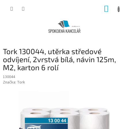
Přejít
NÁKUP
na
obsah
KOŠÍK
Tork 130044, utěrka středové
odvíjení, 2vrstvá bílá, návin 125m,
M2, karton 6 rolí
130044
Značka:
Tork