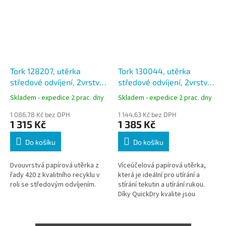
Tork 128207, utěrka
Tork 130044, utěrka
středové odvíjení, 2vrstvá
středové odvíjení, 2vrstvá
modrá, návin 158m, M2,
bílá, návin 125m, M2,
Skladem - expedice 2 prac. dny
Skladem - expedice 2 prac. dny
karton 6 rolí
karton 6 rolí
1 086,78 Kč bez DPH
1 144,63 Kč bez DPH
1 315 Kč
1 385 Kč
Do košíku
Do košíku
Dvouvrstvá papírová utěrka z
Víceúčelová papírová utěrka,
řady 420 z kvalitního recyklu v
která je ideální pro utírání a
roli se středovým odvíjením.
stírání tekutin a utírání rukou.
Díky QuickDry kvalite jsou
nekteré vybrané uterky silnejší
a daný úkol zvládnou...