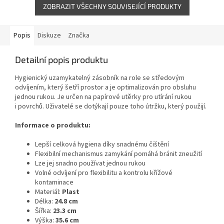
ZOBRAZIT VŠECHNY SOUVISEJÍCÍ PRODUKTY
Popis
Diskuze
Značka
Detailní popis produktu
Hygienický uzamykatelný zásobník na role se středovým
odvíjením, který šetří prostor a je optimalizován pro obsluhu
jednou rukou. Je určen na papírové utěrky pro utírání rukou
i povrchů. Uživatelé se dotýkají pouze toho útržku, který použijí.
Informace o produktu:
Lepší celková hygiena díky snadnému čištění
Flexibilní mechanismus zamykání pomáhá bránit zneužití
Lze jej snadno používat jednou rukou
Volné odvíjení pro flexibilitu a kontrolu křížové
kontaminace
Materiál:
Plast
Délka:
24.8 cm
Šířka:
23.3 cm
Výška:
35.6 cm