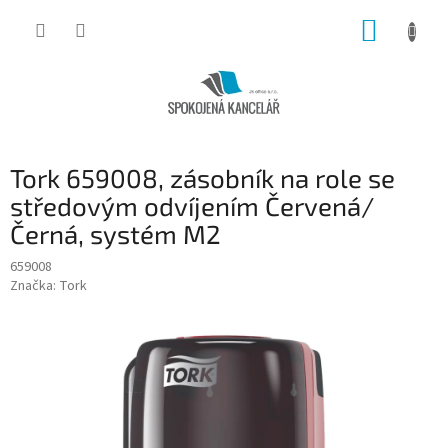
Přejít
NÁKUP
na
obsah
KOŠÍK
Tork 659008, zásobník na role se
středovým odvíjením Červená/
Černá, systém M2
659008
Značka:
Tork