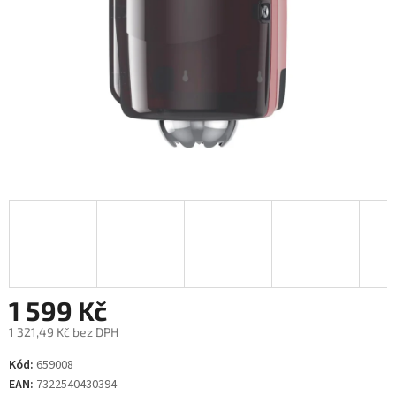
1 599 Kč
1 321,49 Kč bez DPH
Měrná
Kód:
659008
cena:
EAN:
7322540430394