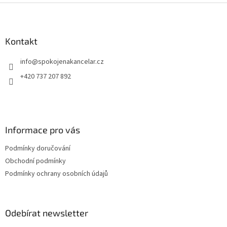
Z
á
p
a
Kontakt
t
info
@
spokojenakancelar.cz
í
+420 737 207 892
Informace pro vás
Podmínky doručování
Obchodní podmínky
Podmínky ochrany osobních údajů
Odebírat newsletter