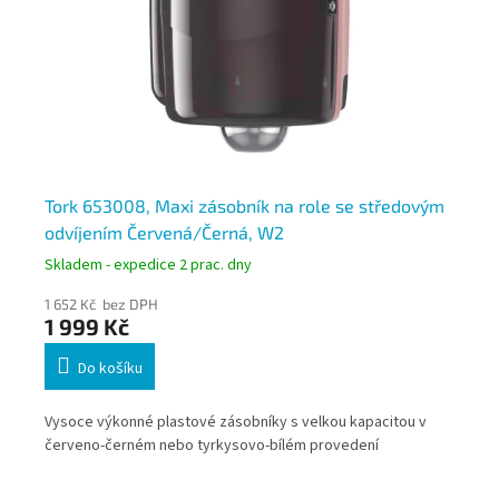
e
Tork 653008, Maxi zásobník na role se středovým
To
odvíjením Červená/Černá, W2
od
Skladem - expedice 2 prac. dny
Skl
1 652 Kč bez DPH
1 3
1 999 Kč
1 
Do košíku
Vysoce výkonné plastové zásobníky s velkou kapacitou v
Vys
červeno-černém nebo tyrkysovo-bílém provedení
čer
í