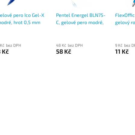
elové pero Ico Gel-X
Pentel Energel BLN75-
FlexOffic
odré, hrot 0,5 mm
C, gelové pero modré,
gelový ro
hrot 0,5mm
mm mod
 Kč bez DPH
48 Kč bez DPH
9 Kč bez 
 Kč
58 Kč
11 Kč