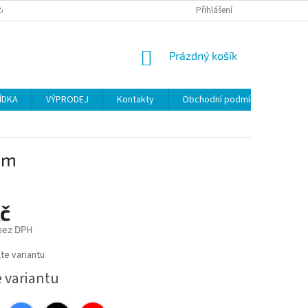
ANY OSOBNÍCH ÚDAJŮ
Přihlášení
NÁKUPNÍ
Prázdný košík
KOŠÍK
ÍDKA
VÝPRODEJ
Kontakty
Obchodní podmínky
mm
Kč
 bez DPH
te variantu
e variantu