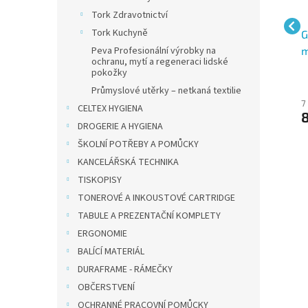
Tork Zdravotnictví
Tork Kuchyně
5-
Pilot B2P gelový roller
Pilot gelové pero 2605
G
,
2906 stopa 0,32 mm
G-2 černý, roller hrot
m
Peva Profesionální výrobky na
ochranu, mytí a regeneraci lidské
0,5 mm
pokožky
Průmyslové utěrky – netkaná textilie
42 Kč bez DPH
40 Kč bez DPH
7
CELTEX HYGIENA
51 Kč
49 Kč
8
DROGERIE A HYGIENA
ŠKOLNÍ POTŘEBY A POMŮCKY
KANCELÁŘSKÁ TECHNIKA
TISKOPISY
TONEROVÉ A INKOUSTOVÉ CARTRIDGE
TABULE A PREZENTAČNÍ KOMPLETY
ERGONOMIE
BALÍCÍ MATERIÁL
DURAFRAME - RÁMEČKY
OBČERSTVENÍ
OCHRANNÉ PRACOVNÍ POMŮCKY