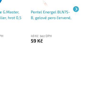
e G.Master,
Pentel Energel BLN75-
Pilot gelové per
ller, hrot 0,5
B, gelové pero červené,
G-2 zelený, rolle
rý
hrot 0,5mm
0,5 mm
DPH
49 Kč bez DPH
40 Kč bez DPH
59 Kč
49 Kč