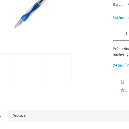
Barva
Možnosti
Průhledné
náplně, 
Detailní 
TISK
s
Diskuze