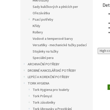
Mikrotužky
Det
Sady kuličkových a plnících per
Ořezávátka
Psací potřeby
Křídy
Rollery
Vodové a temperové barvy
Versatilky - mechanické tužky padací
High-c
Stojánky na tužky
Speciální pera
ARCHIVAČNÍ POTŘEBY
DROBNÉ KANCELÁŘSKÉ POTŘEBY
LEPÍCÍ A KOREKČNÍ POTŘEBY
TORK HYGIENA
Tork Hygiena pro toalety
Tork Průmysl
Tork zásobníky
Tork Ubrousky a Prostírání