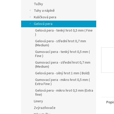
n
Tužky
e
Tuhy a náplně
l
Kuličková pera
Gelová pera
Gelová pera - tenký hrot 0,5 mm ( Fine
)
Gelová pera - střední hrot 0,7 mm
(Medium)
Gumovací pera - tenký hrot 0,5 mm (
Fine )
Gumovací pera - střední hrot 0,7 mm
(Medium)
Gelová pera - silný hrot 1 mm ( Bold)
Gumovací pera - mikro hrot 0,5 mm (
Extra Fine )
Gelová pera - mikro hrot 0,5 mm (Extra
fine)
Linery
Popi
Zvýrazňovače