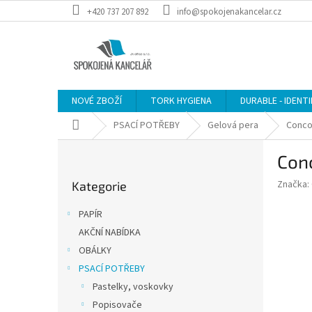
Přejít
+420 737 207 892
info@spokojenakancelar.cz
na
obsah
NOVÉ ZBOŽÍ
TORK HYGIENA
DURABLE - IDENT
Domů
PSACÍ POTŘEBY
Gelová pera
Concor
P
Conc
o
Přeskočit
s
Značka:
Kategorie
kategorie
t
r
PAPÍR
a
AKČNÍ NABÍDKA
n
OBÁLKY
n
í
PSACÍ POTŘEBY
p
Pastelky, voskovky
a
Popisovače