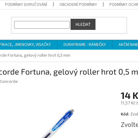
PODMÍNKY DORUČOVÁNÍ
OBCHODNÍ PODMÍNKY
PODMÍNKY OCHR
HLEDAT
IFIKACE, JMENOVKY, VISAČKY
DURAFRAME - RÁMEČKY
AKČNÍ NAB
de Fortuna, gelový roller hrot 0,5 mm
orde Fortuna, gelový roller hrot 0,5 
Concorde
14 
11,57 Kč
Měrná
Kód:
Zvol
cena:
Zvolt