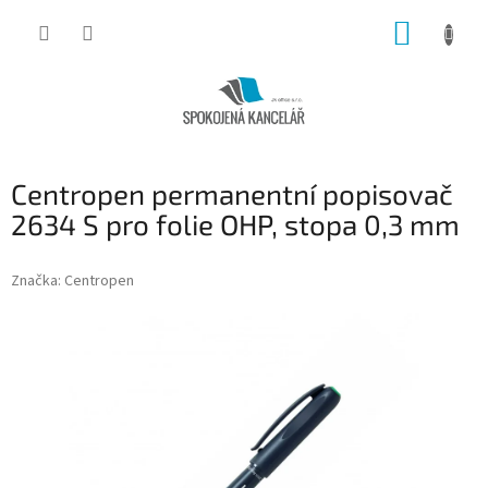
Přejít
NÁKUP
na
obsah
KOŠÍK
Centropen permanentní popisovač
2634 S pro folie OHP, stopa 0,3 mm
Značka:
Centropen