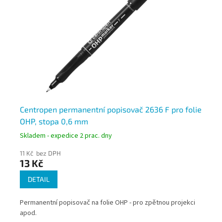
2-5
Centropen permanentní popisovač 2636 F pro folie
Ce
OHP, stopa 0,6 mm
fo
Skladem - expedice 2 prac. dny
Skl
11 Kč bez DPH
11 
13 Kč
13
DETAIL
Permanentní popisovač na folie OHP - pro zpětnou projekci
Per
apod.
ap