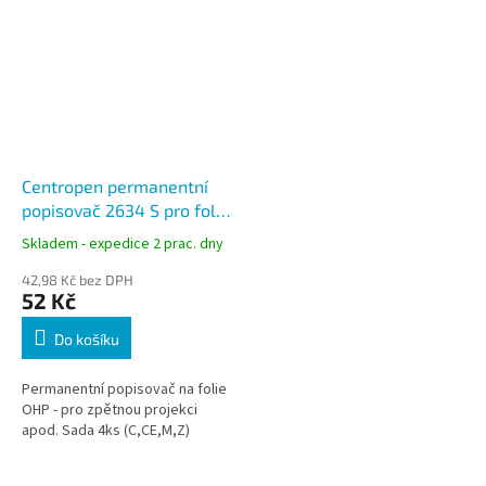
Centropen permanentní
popisovač 2634 S pro folie
OHP sada 4ks, stopa 0,3
Skladem - expedice 2 prac. dny
mm
42,98 Kč bez DPH
52 Kč
Do košíku
Permanentní popisovač na folie
OHP - pro zpětnou projekci
apod. Sada 4ks (C,CE,M,Z)