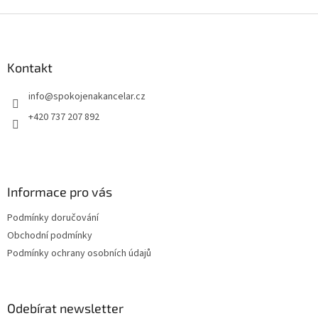
Z
á
p
a
Kontakt
t
info
@
spokojenakancelar.cz
í
+420 737 207 892
Informace pro vás
Podmínky doručování
Obchodní podmínky
Podmínky ochrany osobních údajů
Odebírat newsletter