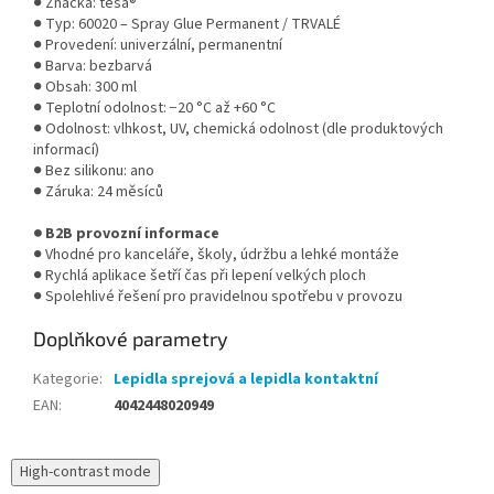
● Značka: tesa®
● Typ: 60020 – Spray Glue Permanent / TRVALÉ
● Provedení: univerzální, permanentní
● Barva: bezbarvá
● Obsah: 300 ml
● Teplotní odolnost: −20 °C až +60 °C
● Odolnost: vlhkost, UV, chemická odolnost (dle produktových
informací)
● Bez silikonu: ano
● Záruka: 24 měsíců
● B2B provozní informace
● Vhodné pro kanceláře, školy, údržbu a lehké montáže
● Rychlá aplikace šetří čas při lepení velkých ploch
● Spolehlivé řešení pro pravidelnou spotřebu v provozu
Doplňkové parametry
Kategorie
:
Lepidla sprejová a lepidla kontaktní
EAN
:
4042448020949
High-contrast mode