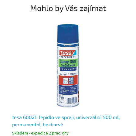
Mohlo by Vás zajímat
N
tesa 60021, lepidlo ve spreji, univerzální, 500 ml,
Pa
permanentní, bezbarvé
le
Skladem - expedice 2 prac. dny
Skl