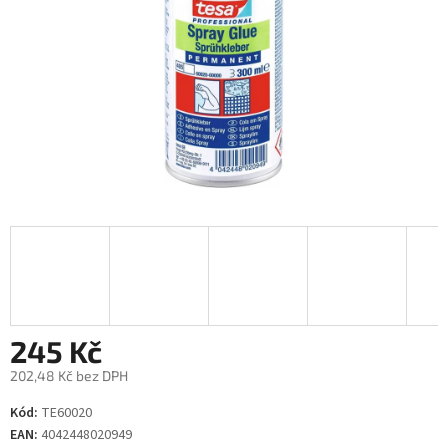
245 Kč
202,48 Kč bez DPH
Měrná
Kód:
TE60020
cena:
EAN:
4042448020949