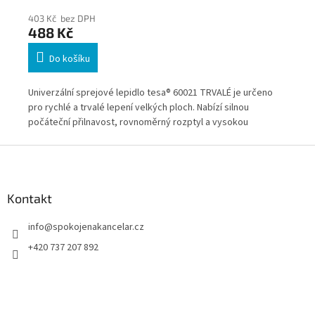
403 Kč bez DPH
25
488 Kč
31
Do košíku
Univerzální sprejové lepidlo tesa® 60021 TRVALÉ je určeno
Vys
,
pro rychlé a trvalé lepení velkých ploch. Nabízí silnou
Per
rné
počáteční přilnavost, rovnoměrný rozptyl a vysokou
mat
kem
odolnost vůči vlhkosti i teplotám. Vhodné pro papír, karton,
spr
Z
textilie, kůži, fólie, dřevo i plasty včetně Styrofoam®.
při
á
p
a
Kontakt
t
info
@
spokojenakancelar.cz
í
+420 737 207 892