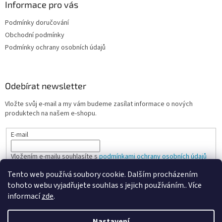
Informace pro vás
Podmínky doručování
Obchodní podmínky
Podmínky ochrany osobních údajů
Odebírat newsletter
Vložte svůj e-mail a my vám budeme zasílat informace o nových
produktech na našem e-shopu.
E-mail
Vložením e-mailu souhlasíte s
podmínkami ochrany osobních údajů
Tento web používá soubory cookie. Dalším procházením
PŘIHLÁSIT SE
tohoto webu vyjadřujete souhlas s jejich používáním.. Více
informací
zde
.
Nastavení