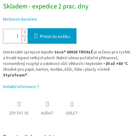
Skladem - expedice 2 prac. dny
Možnosti doručení
Přidat do košíku
Univerzální sprejové lepidlo
tesa® 60020 TRVALÉ
je určeno pro rychlé
a trvalé lepení velkých ploch. Nabízí silnou počáteční přilnavost,
rovnoměrný rozptyl a odolnost vůči vlhkosti i teplotám
−20 až +60 °C
.
Vhodné pro papír, karton, textilie, kůži, fólie i plasty včetně
Styrofoam®
.
Detailní informace
ZEPTAT SE
HLÍDAT
SDÍLET