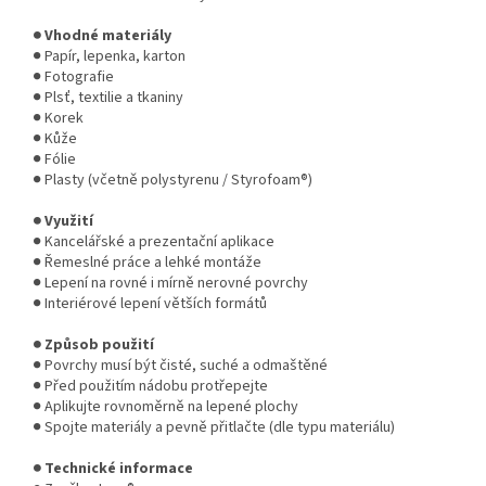
● Vhodné materiály
● Papír, lepenka, karton
● Fotografie
● Plsť, textilie a tkaniny
● Korek
● Kůže
● Fólie
● Plasty (včetně polystyrenu / Styrofoam®)
● Využití
● Kancelářské a prezentační aplikace
● Řemeslné práce a lehké montáže
● Lepení na rovné i mírně nerovné povrchy
● Interiérové lepení větších formátů
● Způsob použití
● Povrchy musí být čisté, suché a odmaštěné
● Před použitím nádobu protřepejte
● Aplikujte rovnoměrně na lepené plochy
● Spojte materiály a pevně přitlačte (dle typu materiálu)
● Technické informace