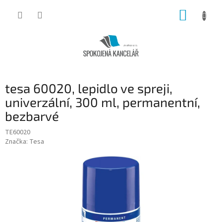
Přejít
NÁKUP
na
obsah
KOŠÍK
tesa 60020, lepidlo ve spreji,
univerzální, 300 ml, permanentní,
bezbarvé
TE60020
Značka:
Tesa