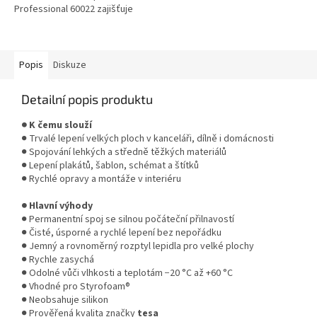
Professional 60022 zajišťuje
vysokou přilnavost na hladkých i
hrubých površích a je...
Popis
Diskuze
Detailní popis produktu
● K čemu slouží
● Trvalé lepení velkých ploch v kanceláři, dílně i domácnosti
● Spojování lehkých a středně těžkých materiálů
● Lepení plakátů, šablon, schémat a štítků
● Rychlé opravy a montáže v interiéru
● Hlavní výhody
● Permanentní spoj se silnou počáteční přilnavostí
● Čisté, úsporné a rychlé lepení bez nepořádku
● Jemný a rovnoměrný rozptyl lepidla pro velké plochy
● Rychle zasychá
● Odolné vůči vlhkosti a teplotám −20 °C až +60 °C
● Vhodné pro Styrofoam®
● Neobsahuje silikon
● Prověřená kvalita značky
tesa