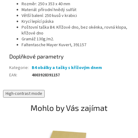
Rozměr: 250 x 353 x 40 mm
Materiál: přírodní hnědý sulfát
Větší balení: 250 kusů v krabici
Krycí lepící páska
Poštovní taška B4. Křížové dno, bez okénka, rovná klopa,
křížové dno
Gramáž 130g/m2.
Faltentasche Mayer Kuvert, 391157
Doplňkové parametry
Kategorie
:
B4 obálky a tašky s křížovým dnem
EAN
:
4003928391157
High-contrast mode
Mohlo by Vás zajímat