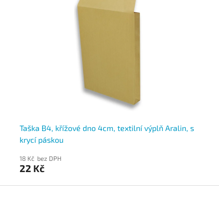
Taška B4, křížové dno 4cm, textilní výplň Aralin, s
Ta
krycí páskou
pá
18 Kč bez DPH
1 3
22 Kč
1 
Z
á
p