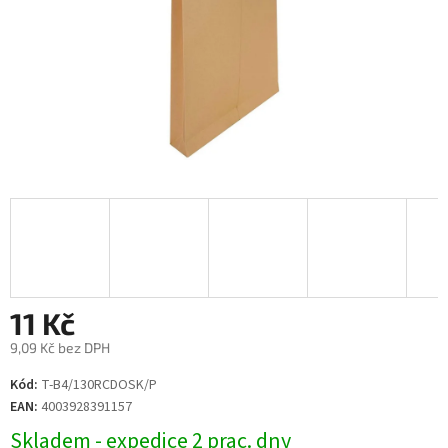
11 Kč
9,09 Kč bez DPH
Měrná
Kód:
T-B4/130RCDOSK/P
cena:
EAN:
4003928391157
Skladem - expedice 2 prac. dny