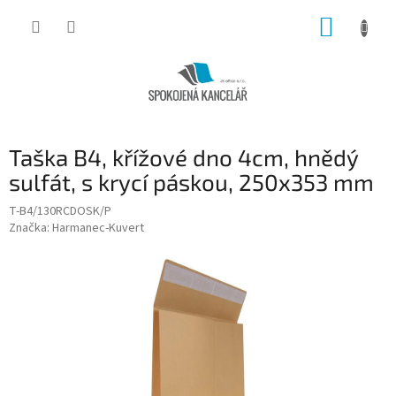
Přejít
NÁKUP
na
obsah
KOŠÍK
Taška B4, křížové dno 4cm, hnědý
sulfát, s krycí páskou, 250x353 mm
T-B4/130RCDOSK/P
Značka:
Harmanec-Kuvert