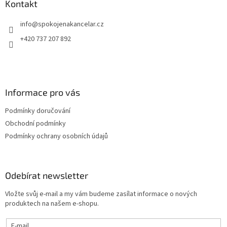
a
Kontakt
t
info
@
spokojenakancelar.cz
í
+420 737 207 892
Informace pro vás
Podmínky doručování
Obchodní podmínky
Podmínky ochrany osobních údajů
Odebírat newsletter
Vložte svůj e-mail a my vám budeme zasílat informace o nových
produktech na našem e-shopu.
E-mail