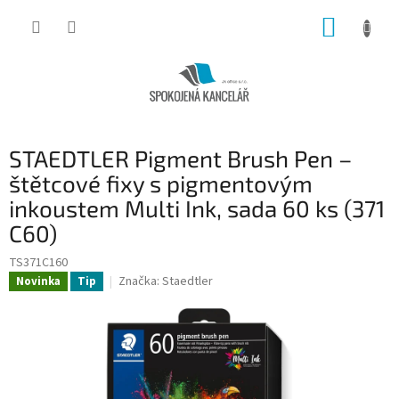
Přejít
NÁKUP
na
obsah
KOŠÍK
STAEDTLER Pigment Brush Pen –
štětcové fixy s pigmentovým
inkoustem Multi Ink, sada 60 ks (371
C60)
TS371C160
Značka:
Staedtler
Novinka
Tip