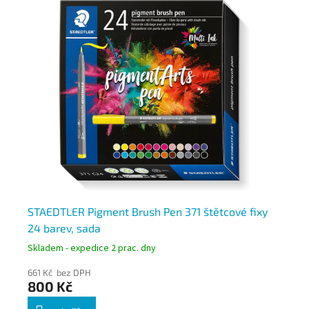
STAEDTLER Pigment Brush Pen 371 štětcové fixy
ST
24 barev, sada
št
Skladem - expedice 2 prac. dny
Skl
661 Kč bez DPH
32
800 Kč
3