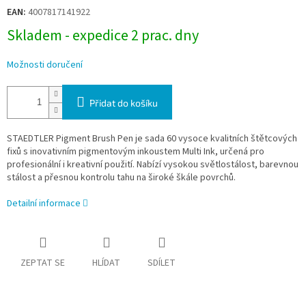
cena:
EAN:
4007817141922
Skladem - expedice 2 prac. dny
Možnosti doručení
Přidat do košíku
STAEDTLER Pigment Brush Pen je sada 60 vysoce kvalitních štětcových
fixů s inovativním pigmentovým inkoustem Multi Ink, určená pro
profesionální i kreativní použití. Nabízí vysokou světlostálost, barevnou
stálost a přesnou kontrolu tahu na široké škále povrchů.
Detailní informace
ZEPTAT SE
HLÍDAT
SDÍLET