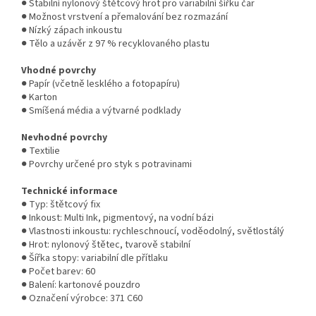
● Stabilní nylonový štětcový hrot pro variabilní šířku čar
● Možnost vrstvení a přemalování bez rozmazání
● Nízký zápach inkoustu
● Tělo a uzávěr z 97 % recyklovaného plastu
Vhodné povrchy
● Papír (včetně lesklého a fotopapíru)
● Karton
● Smíšená média a výtvarné podklady
Nevhodné povrchy
● Textilie
● Povrchy určené pro styk s potravinami
Technické informace
● Typ: štětcový fix
● Inkoust: Multi Ink, pigmentový, na vodní bázi
● Vlastnosti inkoustu: rychleschnoucí, voděodolný, světlostálý
● Hrot: nylonový štětec, tvarově stabilní
● Šířka stopy: variabilní dle přítlaku
● Počet barev: 60
● Balení: kartonové pouzdro
● Označení výrobce: 371 C60