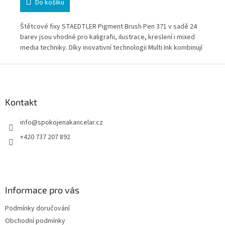
Do košíku
ER
Štětcové fixy STAEDTLER Pigment Brush Pen 371 v sadě 24
Pro
barev jsou vhodné pro kaligrafii, ilustrace, kreslení i mixed
Bas
media techniky. Díky inovativní technologii Multi Ink kombinují
bar
zářivé odstíny s vysokou světelnou stálostí a rychlým
kre
Z
schnutím. Stabilní štětcový hrot umožňuje snadé vytváření
let
á
jemných detailů i výrazných tahů bez rozmazávání inkoustu.
tec
p
a
Kontakt
t
info
@
spokojenakancelar.cz
í
+420 737 207 892
Informace pro vás
Podmínky doručování
Obchodní podmínky