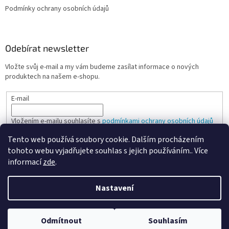
Podmínky ochrany osobních údajů
Odebírat newsletter
Vložte svůj e-mail a my vám budeme zasílat informace o nových
produktech na našem e-shopu.
E-mail
Vložením e-mailu souhlasíte s
podmínkami ochrany osobních údajů
Tento web používá soubory cookie. Dalším procházením
PŘIHLÁSIT SE
tohoto webu vyjadřujete souhlas s jejich používáním.. Více
informací
zde
.
Nastavení
Vytvořil Shoptet
Odmítnout
Souhlasím
Copyright 2026
Spokojená kancelář
. Všechna práva vyhrazena.