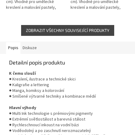
cm). Vhodné pro umělecké
cm). Vhodné pro umělecké
kreslení a malování pastely,
kreslení a malování pastely,
pastelkami, tuhou nebo
pastelkami, tuhou nebo
obyčejnou tužkou.
obyčejnou tužkou.
ZOBRAZIT VŠECHNY SOUVISEJÍCÍ PRODUKTY
Popis
Diskuze
Detailní popis produktu
K čemu slouží
● Kreslení, ilustrace a technické skici
● Kaligrafie a lettering
● Manga, komiksy a kolorování
● Smíšené výtvarné techniky a kombinace médií
Hlavní výhody
● Multi Ink technologie s prémiovými pigmenty
● Extrémní světlostálost a barevná stálost
● Rychleschnoucí inkoust na vodní bázi
● Voděodolný a po zaschnutí nerozmazatelný