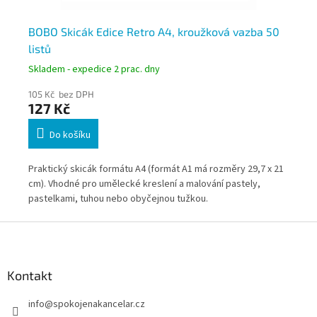
0
BOBO Skicák Edice Retro A4, kroužková vazba 50
Sk
listů
Skladem - expedice 2 prac. dny
Skl
105 Kč bez DPH
74
127 Kč
8
Do košíku
4
Praktický skicák formátu A4 (formát A1 má rozměry 29,7 x 21
Čer
cm). Vhodné pro umělecké kreslení a malování pastely,
pastelkami, tuhou nebo obyčejnou tužkou.
Z
á
p
a
Kontakt
t
info
@
spokojenakancelar.cz
í