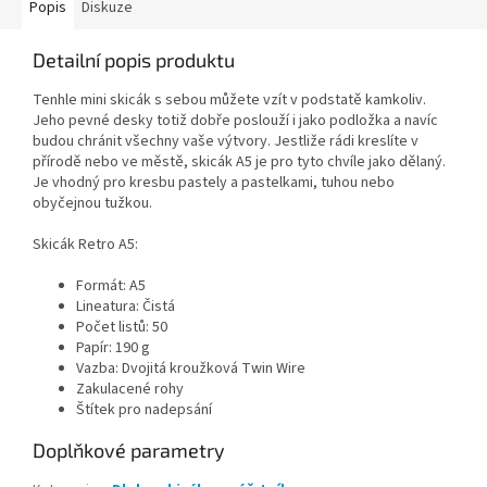
Popis
Diskuze
Detailní popis produktu
Tenhle mini skicák s sebou můžete vzít v podstatě kamkoliv.
Jeho pevné desky totiž dobře poslouží i jako podložka a navíc
budou chránit všechny vaše výtvory. Jestliže rádi kreslíte v
přírodě nebo ve městě, skicák A5 je pro tyto chvíle jako dělaný.
Je vhodný pro kresbu pastely a pastelkami, tuhou nebo
obyčejnou tužkou.
Skicák Retro A5:
Formát: A5
Lineatura: Čistá
Počet listů: 50
Papír: 190 g
Vazba: Dvojitá kroužková Twin Wire
Zakulacené rohy
Štítek pro nadepsání
Doplňkové parametry