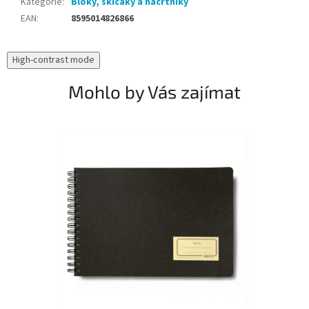
Kategorie
:
Bloky, skicáky a náčrtníky
EAN
:
8595014826866
High-contrast mode
Mohlo by Vás zajímat