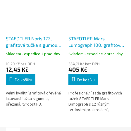
STAEDTLER Noris 122,
STAEDTLER Mars
grafitová tužka s gumou
Lumograph 100, grafitové
šestihranná, tvrdost HB
tužky 12 tvrdostí v kovové
Skladem - expedice 2 prac. dny
Skladem - expedice 2 prac. dny
krabičce
10,29 Kč bez DPH
334,71 Kč bez DPH
12,45 Kč
405 Kč
Do košíku
Do košíku
Velmi kvalitní grafitová dřevěná
Profesionální sada grafitových
lakovaná tužka s gumou,
tužek STAEDTLER Mars
ořezaná, tvrdost HB.
Lumograph s 12 různými
tvrdostmi pro kreslení,
skicování, psaní i technickou
práci. Vysoce kvalitní grafitové
tužky s...