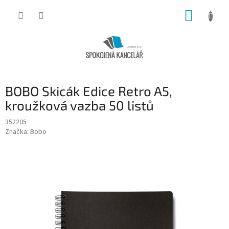
Přejít
NÁKUP
na
obsah
KOŠÍK
BOBO Skicák Edice Retro A5,
kroužková vazba 50 listů
352205
Značka:
Bobo