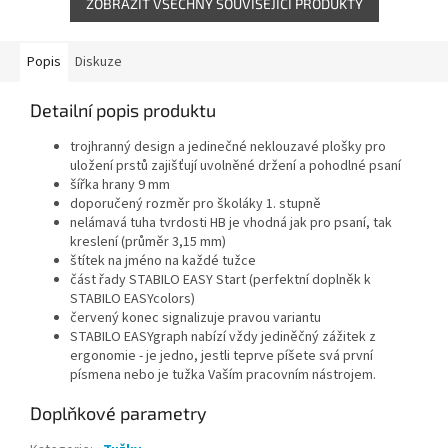
ZOBRAZIT VŠECHNY SOUVISEJÍCÍ PRODUKTY
Popis
Diskuze
Detailní popis produktu
trojhranný design a jedinečné neklouzavé plošky pro
uložení prstů zajišťují uvolněné držení a pohodlné psaní
šířka hrany 9 mm
doporučený rozměr pro školáky 1. stupně
nelámavá tuha tvrdosti HB je vhodná jak pro psaní, tak
kreslení (průměr 3,15 mm)
štítek na jméno na každé tužce
část řady STABILO EASY Start (perfektní doplněk k
STABILO EASYcolors)
červený konec signalizuje pravou variantu
STABILO EASYgraph nabízí vždy jediněčný zážitek z
ergonomie - je jedno, jestli teprve píšete svá první
písmena nebo je tužka Vaším pracovním nástrojem.
Doplňkové parametry