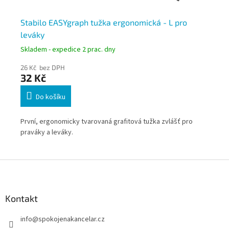
ks,
Stabilo EASYgraph tužka ergonomická - L pro
St
leváky
tu
Skladem - expedice 2 prac. dny
Skl
26 Kč bez DPH
28
32 Kč
3
Do košíku
Ide
ou
První, ergonomicky tvarovaná grafitová tužka zvlášť pro
pop
praváky a leváky.
Z
á
p
a
Kontakt
t
info
@
spokojenakancelar.cz
í