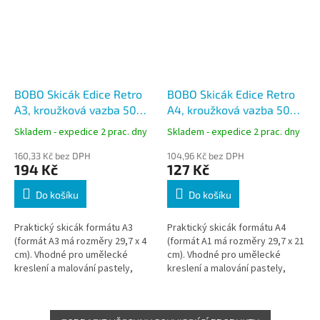
BOBO Skicák Edice Retro
BOBO Skicák Edice Retro
A3, kroužková vazba 50
A4, kroužková vazba 50
listů
listů
Skladem - expedice 2 prac. dny
Skladem - expedice 2 prac. dny
160,33 Kč bez DPH
104,96 Kč bez DPH
194 Kč
127 Kč
Do košíku
Do košíku
Praktický skicák formátu A3
Praktický skicák formátu A4
(formát A3 má rozměry 29,7 x 4
(formát A1 má rozměry 29,7 x 21
cm). Vhodné pro umělecké
cm). Vhodné pro umělecké
kreslení a malování pastely,
kreslení a malování pastely,
pastelkami, tuhou nebo
pastelkami, tuhou nebo
obyčejnou tužkou.
obyčejnou tužkou.