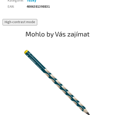
Kategorie
:
Tužky
EAN
:
4006381398831
High-contrast mode
Mohlo by Vás zajímat