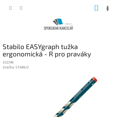
Přejít
NÁKUP
na
obsah
KOŠÍK
Stabilo EASYgraph tužka
ergonomická - R pro praváky
322/HB
Značka:
STABILO