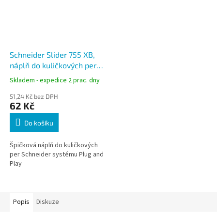
Schneider Slider 755 XB,
náplň do kuličkových per,
0,7 mm, modrá
Skladem - expedice 2 prac. dny
51,24 Kč bez DPH
62 Kč
Do košíku
Špičková náplň do kuličkových
per Schneider systému Plug and
Play
Popis
Diskuze