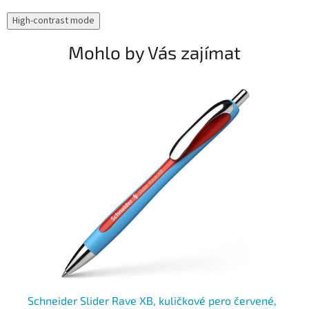
High-contrast mode
Mohlo by Vás zajímat
Schneider Slider Rave XB, kuličkové pero červené,
Ku