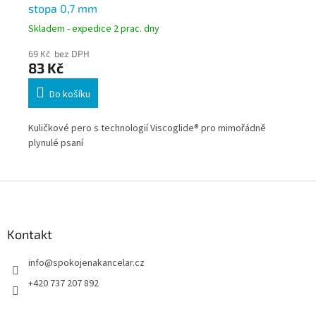
stopa 0,7 mm
ba
Skladem - expedice 2 prac. dny
Skl
69 Kč bez DPH
82
83 Kč
9
Do košíku
Kuličkové pero s technologií Viscoglide® pro mimořádně
Tra
plynulé psaní
(RD
e,
Z
á
p
a
Kontakt
t
info
@
spokojenakancelar.cz
í
+420 737 207 892