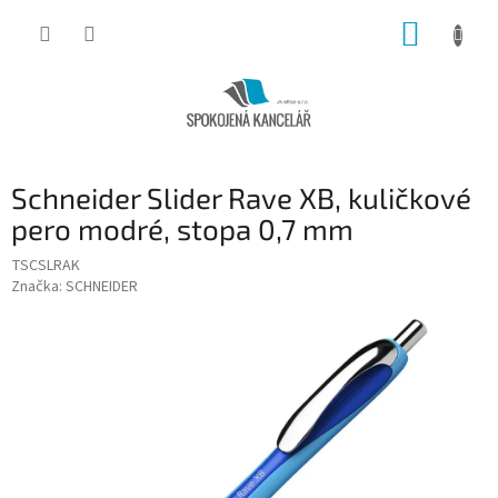
Přejít
NÁKUP
na
obsah
KOŠÍK
Schneider Slider Rave XB, kuličkové
pero modré, stopa 0,7 mm
TSCSLRAK
Značka:
SCHNEIDER