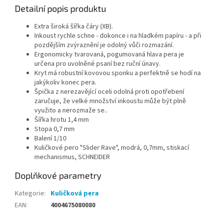
Detailní popis produktu
Extra široká šířka čáry (XB).
Inkoust rychle schne - dokonce i na hladkém papíru - a při
pozdějším zvýraznění je odolný vůči rozmazání.
Ergonomicky tvarovaná, pogumovaná hlava pera je
určena pro uvolněné psaní bez ruční únavy.
Kryt má robustní kovovou sponku a perfektně se hodí na
jakýkoliv konec pera.
Špička z nerezavějící oceli odolná proti opotřebení
zaručuje, že velké množství inkoustu může být plně
využito a nerozmaže se..
Šířka hrotu 1,4 mm
Stopa 0,7 mm
Balení 1/10
Kuličkové pero "Slider Rave", modrá, 0,7mm, stiskací
mechanismus, SCHNEIDER
Doplňkové parametry
Kategorie
:
Kuličková pera
EAN
:
4004675080080